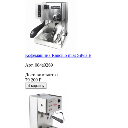
Кофемашина Rancilio miss Silvia E
Арт. 084a0269
Доставим:
завтра
79 200
Р
В корзину