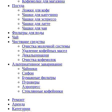
Кофемолки для магазина
Посуда
Ложки для кофе
Чашки для капучино
Чашки для эспрессо
Чашки для латте
Чашки для чая
Фильтры для воды
Чай
Чистящие средства
Очистка молочной системы
Удаление кофейных масел
Декальцинация
Очистка кофемолок
Альтернативное заваривание
Чайники
Сифон
Бумажные фильтры
Пуроверы
Аэропресс
Стеклянные кофейники
Ремонт
Аренда
Категории