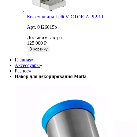
Кофемашина Lelit VICTORIA PL91T
Арт. 0426015b
Доставим:
завтра
125 000
Р
В корзину
Главная
»
Аксессуары
»
Разное
»
Набор для декорирования Motta