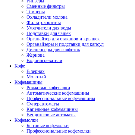
Ринзеры
Сменные фильтры
Темперы
Охладители молока
Фильтр-корзины
Умягчители для воды
Подставки для чашек
Органайзер для стаканов и крышек
Органайзеры и подставки для капсул
Диспенсеры для салфеток
Жернова
Водонагреватели
Кофе
В зернах
Молотый
Кофемашины
Рожковые кофеварки
Автоматические кофемашины
Профессиональные кофемашины
Суперавтоматы
Капельные кофемашины
Вендинговые автоматы
Кофемолки
Бытовые кофемолки
Профессиональные кофемолки