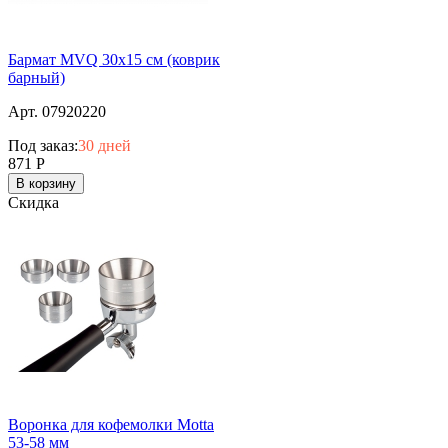
Бармат MVQ 30х15 см (коврик
барный)
Арт. 07920220
Под заказ:
30 дней
871
Р
В корзину
Скидка
Воронка для кофемолки Motta
53-58 мм