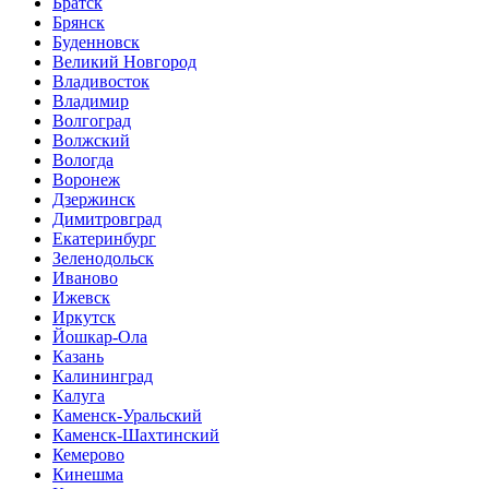
Братск
Брянск
Буденновск
Великий Новгород
Владивосток
Владимир
Волгоград
Волжский
Вологда
Воронеж
Дзержинск
Димитровград
Екатеринбург
Зеленодольск
Иваново
Ижевск
Иркутск
Йошкар-Ола
Казань
Калининград
Калуга
Каменск-Уральский
Каменск-Шахтинский
Кемерово
Кинешма