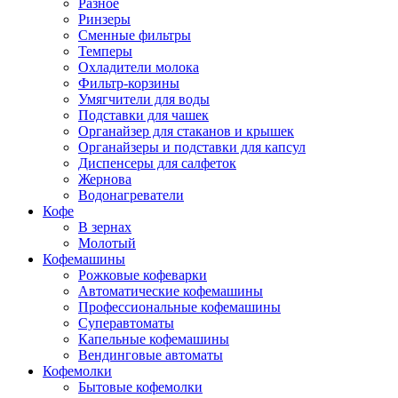
Разное
Ринзеры
Сменные фильтры
Темперы
Охладители молока
Фильтр-корзины
Умягчители для воды
Подставки для чашек
Органайзер для стаканов и крышек
Органайзеры и подставки для капсул
Диспенсеры для салфеток
Жернова
Водонагреватели
Кофе
В зернах
Молотый
Кофемашины
Рожковые кофеварки
Автоматические кофемашины
Профессиональные кофемашины
Суперавтоматы
Капельные кофемашины
Вендинговые автоматы
Кофемолки
Бытовые кофемолки