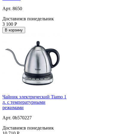
Арт. 8650
Доставим:
в понедельник
3 100
Р
В корзину
Чайник электрический Tiamo 1
л. c температурными
режимами
Арт. 0b570227
Доставим:
в понедельник
10 710
Р