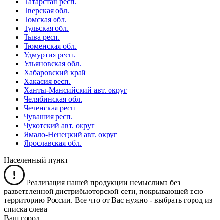
Татарстан респ.
Тверская обл.
Томская обл.
Тульская обл.
Тыва респ.
Тюменская обл.
Удмуртия респ.
Ульяновская обл.
Хабаровский край
Хакасия респ.
Ханты-Мансийский авт. округ
Челябинская обл.
Чеченская респ.
Чувашия респ.
Чукотский авт. округ
Ямало-Ненецкий авт. округ
Ярославская обл.
Населенный пункт
Реализация нашей продукции немыслима без
разветвленной дистрибьюторской сети, покрывающей всю
территорию России. Все что от Вас нужно -
выбрать город из
списка слева
Ваш город