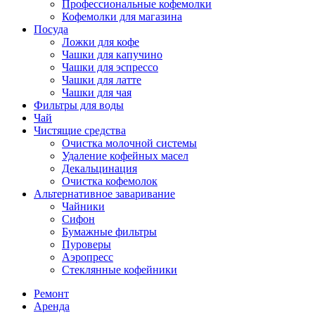
Профессиональные кофемолки
Кофемолки для магазина
Посуда
Ложки для кофе
Чашки для капучино
Чашки для эспрессо
Чашки для латте
Чашки для чая
Фильтры для воды
Чай
Чистящие средства
Очистка молочной системы
Удаление кофейных масел
Декальцинация
Очистка кофемолок
Альтернативное заваривание
Чайники
Сифон
Бумажные фильтры
Пуроверы
Аэропресс
Стеклянные кофейники
Ремонт
Аренда