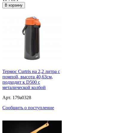
В корзину
Термос Curtris на 2,2 литра с
помпой, высота 40,63см,
подходит к D500 с
металической колбой
Арт. 179a0328
Сообщить о поступление