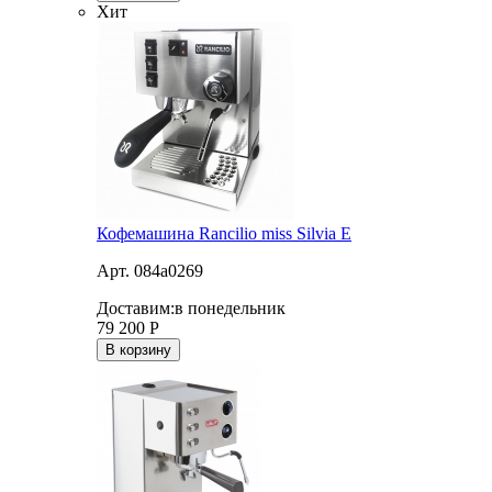
Хит
Кофемашина Rancilio miss Silvia E
Арт. 084a0269
Доставим:
в понедельник
79 200
Р
В корзину