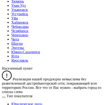
Тюмень
Улан-Удэ
Ульяновск
Уссурийск
Уфа
Хабаровск
Чебоксары
Челябинск
Череповец
Чита
Шахты
Энгельс
Южно-Сахалинск
Ялта
Ярославль
Населенный пункт
Реализация нашей продукции немыслима без
разветвленной дистрибьюторской сети, покрывающей всю
территорию России. Все что от Вас нужно -
выбрать город из
списка слева
Тип покупателя
Юридическое лицо