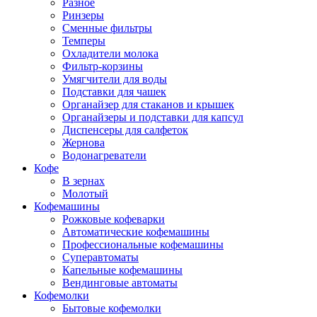
Разное
Ринзеры
Сменные фильтры
Темперы
Охладители молока
Фильтр-корзины
Умягчители для воды
Подставки для чашек
Органайзер для стаканов и крышек
Органайзеры и подставки для капсул
Диспенсеры для салфеток
Жернова
Водонагреватели
Кофе
В зернах
Молотый
Кофемашины
Рожковые кофеварки
Автоматические кофемашины
Профессиональные кофемашины
Суперавтоматы
Капельные кофемашины
Вендинговые автоматы
Кофемолки
Бытовые кофемолки