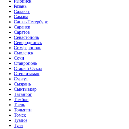
Рыбинск
Рязань
Салават
Самара
Санкт-Петербург
Саранск
Саратов
Севастополь
Северодвинск
Симферополь
Смоленск
Сочи
Ставрополь
Старый Оскол
Стерлитамак
Сургут
Сызрань
Сыктывкар
Таганрог
Тамбов
Тверь
Тольятти
Томск
Туапсе
Тула