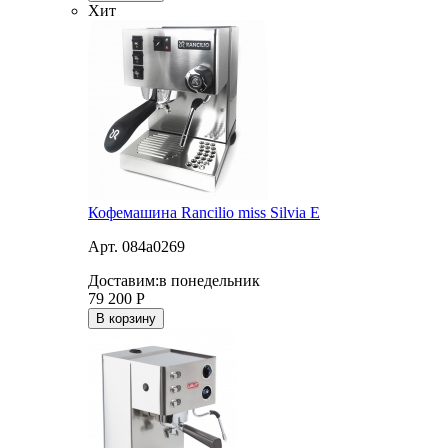
Хит
Кофемашина Rancilio miss Silvia E
Арт. 084a0269
Доставим:
в понедельник
79 200
Р
В корзину