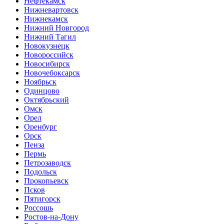
Нефтекамск
Нижневартовск
Нижнекамск
Нижний Новгород
Нижний Тагил
Новокузнецк
Новороссийск
Новосибирск
Новочебоксарск
Ноябрьск
Одинцово
Октябрьский
Омск
Орел
Оренбург
Орск
Пенза
Пермь
Петрозаводск
Подольск
Прокопьевск
Псков
Пятигорск
Россошь
Ростов-на-Дону