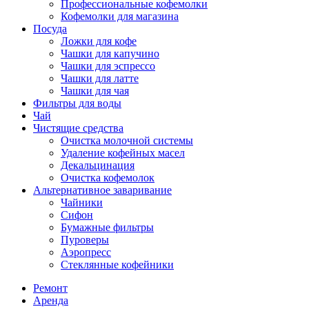
Профессиональные кофемолки
Кофемолки для магазина
Посуда
Ложки для кофе
Чашки для капучино
Чашки для эспрессо
Чашки для латте
Чашки для чая
Фильтры для воды
Чай
Чистящие средства
Очистка молочной системы
Удаление кофейных масел
Декальцинация
Очистка кофемолок
Альтернативное заваривание
Чайники
Сифон
Бумажные фильтры
Пуроверы
Аэропресс
Стеклянные кофейники
Ремонт
Аренда