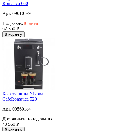
Romatica 660
Арт. 096101e9
Под заказ:
30 дней
62 360
Р
В корзину
Кофемашина Nivona
CafeRomatica 520
Арт. 095601e4
Доставим:
в понедельник
43 560
Р
В корзину