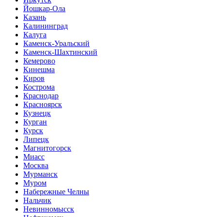
Йошкар-Ола
Казань
Калининград
Калуга
Каменск-Уральский
Каменск-Шахтинский
Кемерово
Кинешма
Киров
Кострома
Краснодар
Красноярск
Кузнецк
Курган
Курск
Липецк
Магнитогорск
Миасс
Москва
Мурманск
Муром
Набережные Челны
Нальчик
Невинномысск