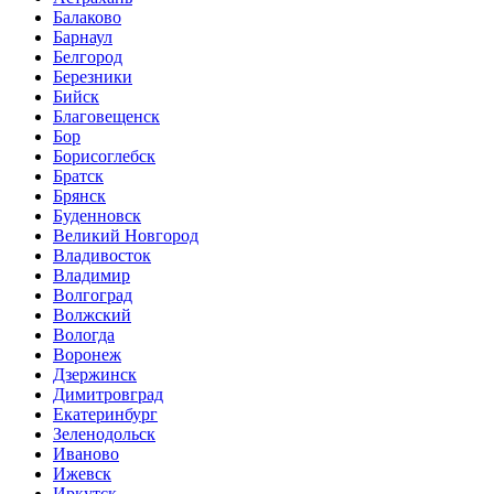
Балаково
Барнаул
Белгород
Березники
Бийск
Благовещенск
Бор
Борисоглебск
Братск
Брянск
Буденновск
Великий Новгород
Владивосток
Владимир
Волгоград
Волжский
Вологда
Воронеж
Дзержинск
Димитровград
Екатеринбург
Зеленодольск
Иваново
Ижевск
Иркутск