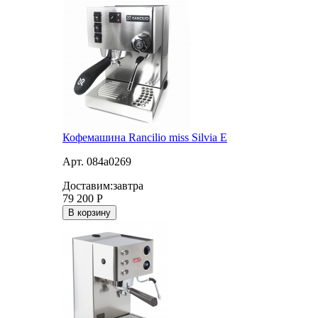
Кофемашина Rancilio miss Silvia E
Арт. 084a0269
Доставим:
завтра
79 200
Р
В корзину