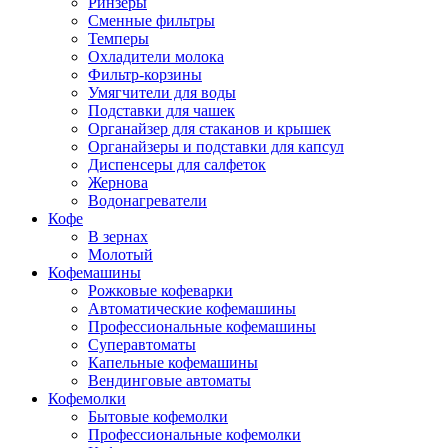
Ринзеры
Сменные фильтры
Темперы
Охладители молока
Фильтр-корзины
Умягчители для воды
Подставки для чашек
Органайзер для стаканов и крышек
Органайзеры и подставки для капсул
Диспенсеры для салфеток
Жернова
Водонагреватели
Кофе
В зернах
Молотый
Кофемашины
Рожковые кофеварки
Автоматические кофемашины
Профессиональные кофемашины
Суперавтоматы
Капельные кофемашины
Вендинговые автоматы
Кофемолки
Бытовые кофемолки
Профессиональные кофемолки