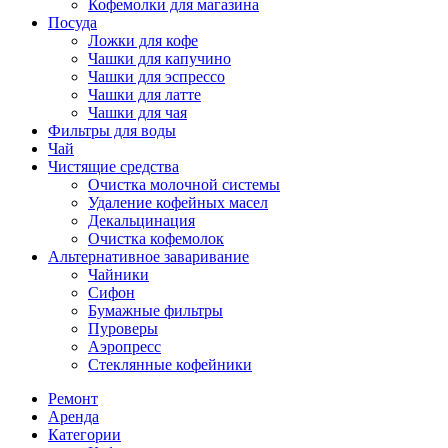
Кофемолки для магазина
Посуда
Ложки для кофе
Чашки для капучино
Чашки для эспрессо
Чашки для латте
Чашки для чая
Фильтры для воды
Чай
Чистящие средства
Очистка молочной системы
Удаление кофейных масел
Декальцинация
Очистка кофемолок
Альтернативное заваривание
Чайники
Сифон
Бумажные фильтры
Пуроверы
Аэропресс
Стеклянные кофейники
Ремонт
Аренда
Категории