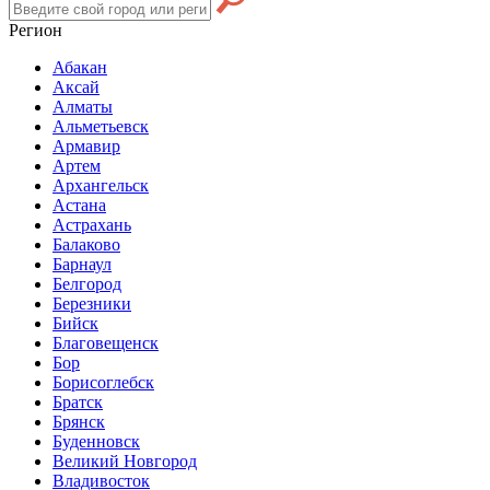
Регион
Абакан
Аксай
Алматы
Альметьевск
Армавир
Артем
Архангельск
Астана
Астрахань
Балаково
Барнаул
Белгород
Березники
Бийск
Благовещенск
Бор
Борисоглебск
Братск
Брянск
Буденновск
Великий Новгород
Владивосток