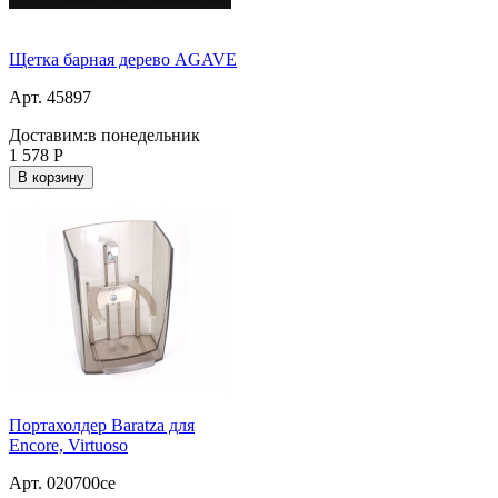
Щетка барная дерево AGAVE
Арт. 45897
Доставим:
в понедельник
1 578
Р
В корзину
Портахолдер Baratza для
Encore, Virtuoso
Арт. 020700ce