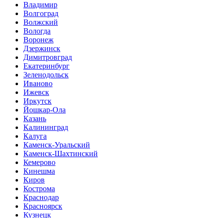
Владимир
Волгоград
Волжский
Вологда
Воронеж
Дзержинск
Димитровград
Екатеринбург
Зеленодольск
Иваново
Ижевск
Иркутск
Йошкар-Ола
Казань
Калининград
Калуга
Каменск-Уральский
Каменск-Шахтинский
Кемерово
Кинешма
Киров
Кострома
Краснодар
Красноярск
Кузнецк