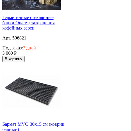
Герметичные стеклянные
банки Quare для хранения
кофейных зерен
Арт. 596821
Под заказ:
7 дней
3 060
Р
В корзину
Бармат MVQ 30х15 см (коврик
барный)