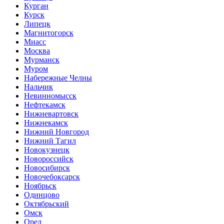
Курган
Курск
Липецк
Магнитогорск
Миасс
Москва
Мурманск
Муром
Набережные Челны
Нальчик
Невинномысск
Нефтекамск
Нижневартовск
Нижнекамск
Нижний Новгород
Нижний Тагил
Новокузнецк
Новороссийск
Новосибирск
Новочебоксарск
Ноябрьск
Одинцово
Октябрьский
Омск
Орел