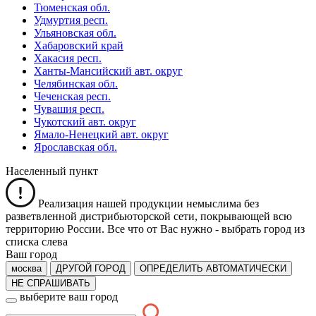
Тюменская обл.
Удмуртия респ.
Ульяновская обл.
Хабаровский край
Хакасия респ.
Ханты-Мансийский авт. округ
Челябинская обл.
Чеченская респ.
Чувашия респ.
Чукотский авт. округ
Ямало-Ненецкий авт. округ
Ярославская обл.
Населенный пункт
Реализация нашей продукции немыслима без
разветвленной дистрибьюторской сети, покрывающей всю
территорию России. Все что от Вас нужно -
выбрать город из
списка слева
Ваш город
москва
ДРУГОЙ ГОРОД
ОПРЕДЕЛИТЬ АВТОМАТИЧЕСКИ
НЕ СПРАШИВАТЬ
выберите ваш город