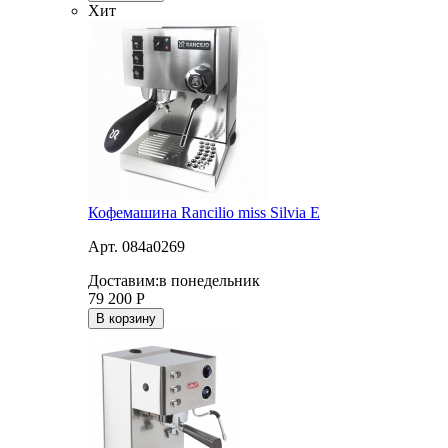
Хит
Кофемашина Rancilio miss Silvia E
Арт. 084a0269
Доставим:
в понедельник
79 200
Р
В корзину