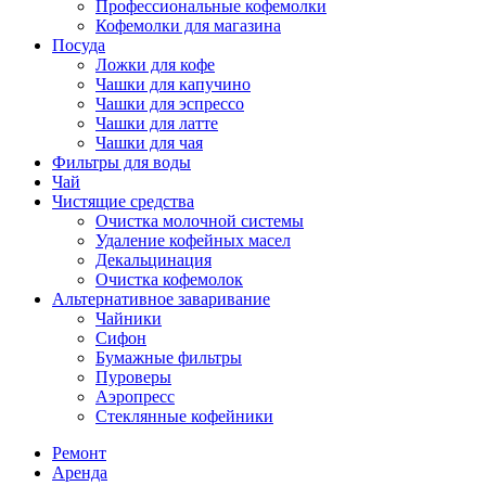
Профессиональные кофемолки
Кофемолки для магазина
Посуда
Ложки для кофе
Чашки для капучино
Чашки для эспрессо
Чашки для латте
Чашки для чая
Фильтры для воды
Чай
Чистящие средства
Очистка молочной системы
Удаление кофейных масел
Декальцинация
Очистка кофемолок
Альтернативное заваривание
Чайники
Сифон
Бумажные фильтры
Пуроверы
Аэропресс
Стеклянные кофейники
Ремонт
Аренда