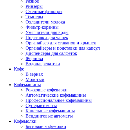
Разное
Ринзеры
Сменные фильтры
Темперы
Охладители молока
Фильтр-корзины
Умягчители для воды
Подставки для чашек
Органайзер для стаканов и крышек
Органайзеры и подставки для капсул
Диспенсеры для салфеток
Жернова
Водонагреватели
Кофе
В зернах
Молотый
Кофемашины
Рожковые кофеварки
Автоматические кофемашины
Профессиональные кофемашины
Суперавтоматы
Капельные кофемашины
Вендинговые автоматы
Кофемолки
Бытовые кофемолки