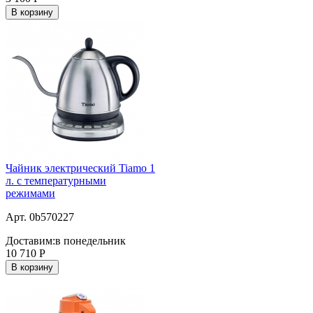
В корзину
Чайник электрический Tiamo 1
л. c температурными
режимами
Арт. 0b570227
Доставим:
в понедельник
10 710
Р
В корзину