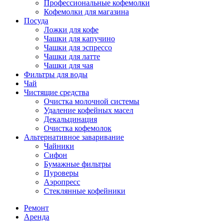
Профессиональные кофемолки
Кофемолки для магазина
Посуда
Ложки для кофе
Чашки для капучино
Чашки для эспрессо
Чашки для латте
Чашки для чая
Фильтры для воды
Чай
Чистящие средства
Очистка молочной системы
Удаление кофейных масел
Декальцинация
Очистка кофемолок
Альтернативное заваривание
Чайники
Сифон
Бумажные фильтры
Пуроверы
Аэропресс
Стеклянные кофейники
Ремонт
Аренда