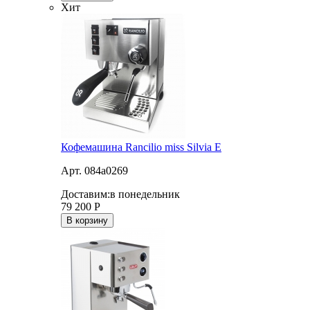
Хит
Кофемашина Rancilio miss Silvia E
Арт. 084a0269
Доставим:
в понедельник
79 200
Р
В корзину