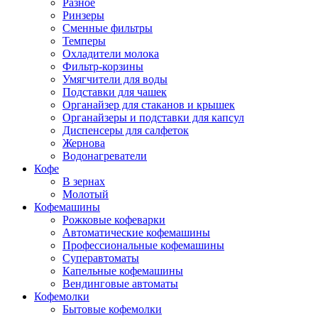
Разное
Ринзеры
Сменные фильтры
Темперы
Охладители молока
Фильтр-корзины
Умягчители для воды
Подставки для чашек
Органайзер для стаканов и крышек
Органайзеры и подставки для капсул
Диспенсеры для салфеток
Жернова
Водонагреватели
Кофе
В зернах
Молотый
Кофемашины
Рожковые кофеварки
Автоматические кофемашины
Профессиональные кофемашины
Суперавтоматы
Капельные кофемашины
Вендинговые автоматы
Кофемолки
Бытовые кофемолки