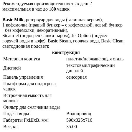
Рекомендуемая производительность в день /
максимальная в час до 1
80
чашек
Basic Milk
, резервуар для воды (заливная версия),
1 кофемолка (правый бункер – с кофемолкой, левый бункер
- без кофемолки, декоративный),
SteamJet (подогрев чашки паром), Jet Option (подмес
горячей воды в кофе), Basic Steam, горячая вода, Basic Clean,
светодиодная подсветк
конструкция
Материал корпуса
пластик/нержавеющая сталь
текстовый/графический
Дисплей
дисплей
Панель управления
сенсорная
Платформа для подогрева
чашек
Встроенная емкость для
молока
Фильтр для смягчения воды
Подача воды
Водопровод
Габариты ГхШхВ, мм:
590х325х716
Вес, кг:
35.00