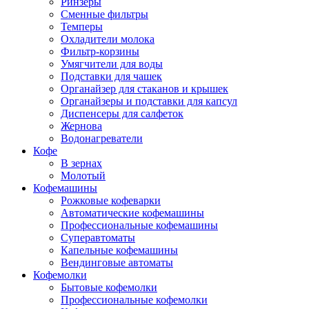
Ринзеры
Сменные фильтры
Темперы
Охладители молока
Фильтр-корзины
Умягчители для воды
Подставки для чашек
Органайзер для стаканов и крышек
Органайзеры и подставки для капсул
Диспенсеры для салфеток
Жернова
Водонагреватели
Кофе
В зернах
Молотый
Кофемашины
Рожковые кофеварки
Автоматические кофемашины
Профессиональные кофемашины
Суперавтоматы
Капельные кофемашины
Вендинговые автоматы
Кофемолки
Бытовые кофемолки
Профессиональные кофемолки