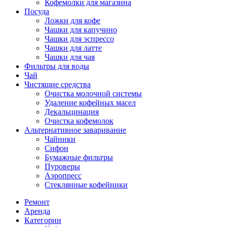
Кофемолки для магазина
Посуда
Ложки для кофе
Чашки для капучино
Чашки для эспрессо
Чашки для латте
Чашки для чая
Фильтры для воды
Чай
Чистящие средства
Очистка молочной системы
Удаление кофейных масел
Декальцинация
Очистка кофемолок
Альтернативное заваривание
Чайники
Сифон
Бумажные фильтры
Пуроверы
Аэропресс
Стеклянные кофейники
Ремонт
Аренда
Категории