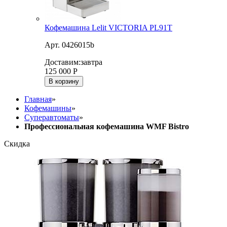
Кофемашина Lelit VICTORIA PL91T
Арт. 0426015b
Доставим:
завтра
125 000
Р
В корзину
Главная
»
Кофемашины
»
Суперавтоматы
»
Профессиональная кофемашина WMF Bistro
Скидка