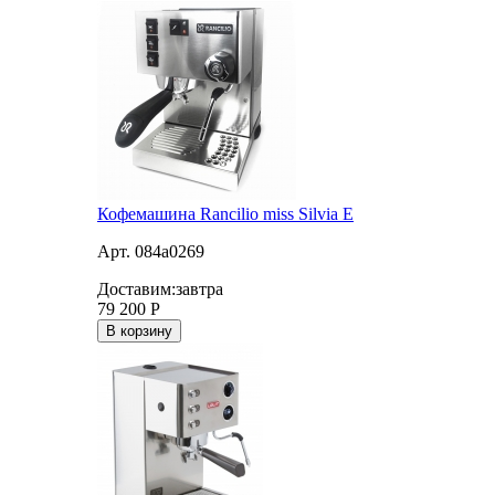
Кофемашина Rancilio miss Silvia E
Арт. 084a0269
Доставим:
завтра
79 200
Р
В корзину