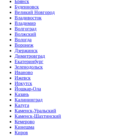
Брянск
Буденновск
Великий Новгород
Владивосток
Владимир
Волгоград
Волжский
Вологда
Воронеж
Дзержинск
Димитровград
Екатеринбург
Зеленодольск
Иваново
Ижевск
Иркутск
Йошкар-Ола
Казань
Калининград
Калуга
Каменск-Уральский
Каменск-Шахтинский
Кемерово
Кинешма
Киров