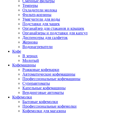
Сменные фильтры
Темперы
Охладители молока
Фильтр-корзины
Умягчители для воды
Подставки для чашек
Органайзер для стаканов и крышек
Органайзеры и подставки для капсул
Диспенсеры для салфеток
Жернова
Водонагреватели
Кофе
В зернах
Молотый
Кофемашины
Рожковые кофеварки
Автоматические кофемашины
Профессиональные кофемашины
Суперавтоматы
Капельные кофемашины
Вендинговые автоматы
Кофемолки
Бытовые кофемолки
Профессиональные кофемолки
Кофемолки для магазина