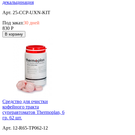
декальцинация
Арт. 25-CCP-UXN-KIT
Под заказ:
30 дней
830
Р
В корзину
Средство для очистки
кофейного тракта
суперавтоматов Thermoplan, 6
гр. 62 шт.
Арт. 12-R65-TP062-12