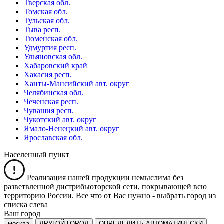
Тверская обл.
Томская обл.
Тульская обл.
Тыва респ.
Тюменская обл.
Удмуртия респ.
Ульяновская обл.
Хабаровский край
Хакасия респ.
Ханты-Мансийский авт. округ
Челябинская обл.
Чеченская респ.
Чувашия респ.
Чукотский авт. округ
Ямало-Ненецкий авт. округ
Ярославская обл.
Населенный пункт
Реализация нашей продукции немыслима без
разветвленной дистрибьюторской сети, покрывающей всю
территорию России. Все что от Вас нужно -
выбрать город из
списка слева
Ваш город
москва
ДРУГОЙ ГОРОД
ОПРЕДЕЛИТЬ АВТОМАТИЧЕСКИ