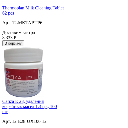
Thermoplan Milk Cleaning Tablet
62 pcs
Арт. 12-MKTABTP6
Доставим:
завтра
8 333
Р
В корзину
Cafiza E 28, удаления
кофейных масел 1.3 гр., 100
шт.,
Арт. 12-E28-UX100-12