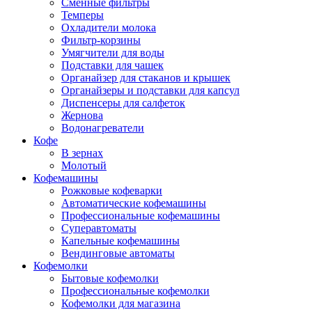
Сменные фильтры
Темперы
Охладители молока
Фильтр-корзины
Умягчители для воды
Подставки для чашек
Органайзер для стаканов и крышек
Органайзеры и подставки для капсул
Диспенсеры для салфеток
Жернова
Водонагреватели
Кофе
В зернах
Молотый
Кофемашины
Рожковые кофеварки
Автоматические кофемашины
Профессиональные кофемашины
Суперавтоматы
Капельные кофемашины
Вендинговые автоматы
Кофемолки
Бытовые кофемолки
Профессиональные кофемолки
Кофемолки для магазина