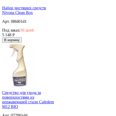
Набор чистящих средств
Nivona Clean Box
Арт. 08fd01d1
Под заказ:
30 дней
5 148
Р
В корзину
Средство для ухода за
поверхностями из
нержавеющей стали Cafedem
M12 BIO
Арт. 077901dd