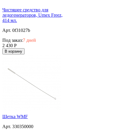
Чистящее средство для
ледогенераторов, Urnex Freez,
414 мл.
Арт. 0f31027b
Под заказ:
7 дней
2 430
Р
В корзину
Щетка WMF
Арт. 330350000