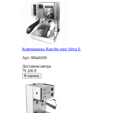
Кофемашина Rancilio miss Silvia E
Арт. 084a0269
Доставим:
завтра
79 200
Р
В корзину