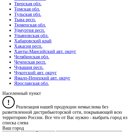
Тверская обл.
Томская обл.
Тульская обл.
Тыва респ.
Тюменская обл.
Удмуртия респ.
Ульяновская обл.
Хабаровский край
Хакасия респ.
Ханты-Мансийский авт. округ
Челябинская обл.
Чеченская респ.
Чувашия респ.
Чукотский авт. округ
Ямало-Ненецкий авт. округ
Ярославская обл.
Населенный пункт
Реализация нашей продукции немыслима без
разветвленной дистрибьюторской сети, покрывающей всю
территорию России. Все что от Вас нужно -
выбрать город из
списка слева
Ваш город