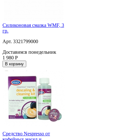
Силиконовая смазка WMF, 3
гр.
Арт. 3321799000
Доставим:
в понедельник
1 980
Р
В корзину
Средство Nespresso от
кофейных масел и