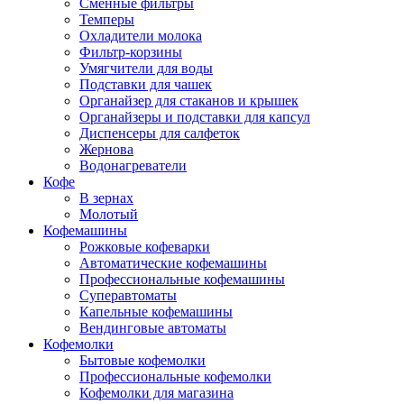
Сменные фильтры
Темперы
Охладители молока
Фильтр-корзины
Умягчители для воды
Подставки для чашек
Органайзер для стаканов и крышек
Органайзеры и подставки для капсул
Диспенсеры для салфеток
Жернова
Водонагреватели
Кофе
В зернах
Молотый
Кофемашины
Рожковые кофеварки
Автоматические кофемашины
Профессиональные кофемашины
Суперавтоматы
Капельные кофемашины
Вендинговые автоматы
Кофемолки
Бытовые кофемолки
Профессиональные кофемолки
Кофемолки для магазина