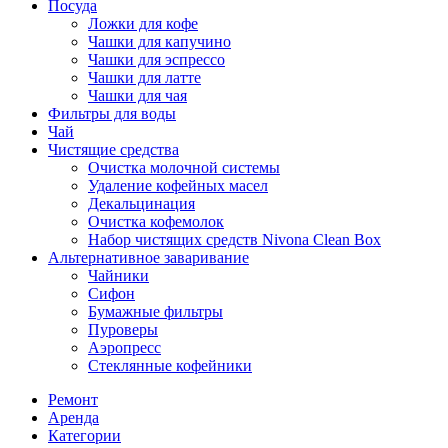
Посуда
Ложки для кофе
Чашки для капучино
Чашки для эспрессо
Чашки для латте
Чашки для чая
Фильтры для воды
Чай
Чистящие средства
Очистка молочной системы
Удаление кофейных масел
Декальцинация
Очистка кофемолок
Набор чистящих средств Nivona Clean Box
Альтернативное заваривание
Чайники
Сифон
Бумажные фильтры
Пуроверы
Аэропресс
Стеклянные кофейники
Ремонт
Аренда
Категории