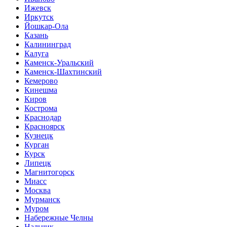
Ижевск
Иркутск
Йошкар-Ола
Казань
Калининград
Калуга
Каменск-Уральский
Каменск-Шахтинский
Кемерово
Кинешма
Киров
Кострома
Краснодар
Красноярск
Кузнецк
Курган
Курск
Липецк
Магнитогорск
Миасс
Москва
Мурманск
Муром
Набережные Челны
Нальчик