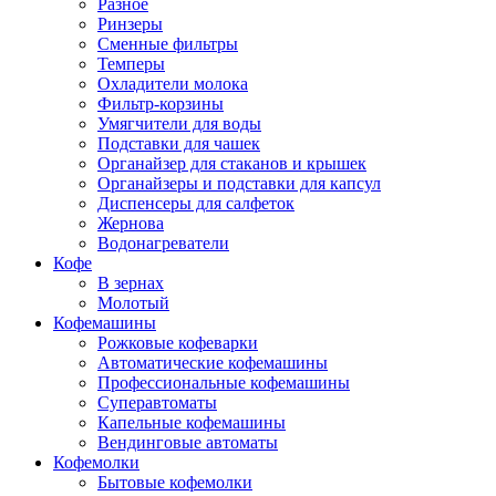
Разное
Ринзеры
Сменные фильтры
Темперы
Охладители молока
Фильтр-корзины
Умягчители для воды
Подставки для чашек
Органайзер для стаканов и крышек
Органайзеры и подставки для капсул
Диспенсеры для салфеток
Жернова
Водонагреватели
Кофе
В зернах
Молотый
Кофемашины
Рожковые кофеварки
Автоматические кофемашины
Профессиональные кофемашины
Суперавтоматы
Капельные кофемашины
Вендинговые автоматы
Кофемолки
Бытовые кофемолки