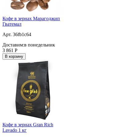
Кофе в зернах Марагоджип
Гватемал
Арт. 36fb1c64
Доставим:
в понедельник
3 861
Р
В корзину
Кофе в зернах Gran Rich
Lavado 1 кг