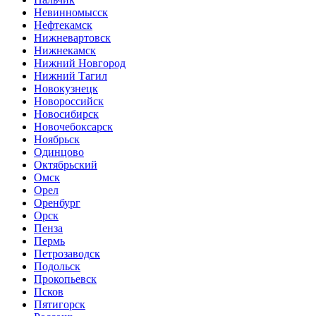
Невинномысск
Нефтекамск
Нижневартовск
Нижнекамск
Нижний Новгород
Нижний Тагил
Новокузнецк
Новороссийск
Новосибирск
Новочебоксарск
Ноябрьск
Одинцово
Октябрьский
Омск
Орел
Оренбург
Орск
Пенза
Пермь
Петрозаводск
Подольск
Прокопьевск
Псков
Пятигорск