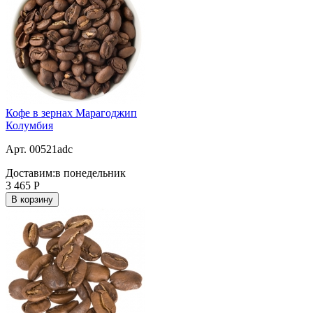
Кофе в зернах Марагоджип
Колумбия
Арт. 00521adc
Доставим:
в понедельник
3 465
Р
В корзину