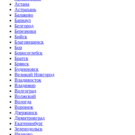
Астана
Астрахань
Балаково
Барнаул
Белгород
Березники
Бийск
Благовещенск
Бор
Борисоглебск
Братск
Брянск
Буденновск
Великий Новгород
Владивосток
Владимир
Волгоград
Волжский
Вологда
Воронеж
Дзержинск
Димитровград
Екатеринбург
Зеленодольск
Иваново