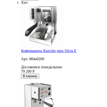
Хит
Кофемашина Rancilio miss Silvia E
Арт. 084a0269
Доставим:
в понедельник
79 200
Р
В корзину