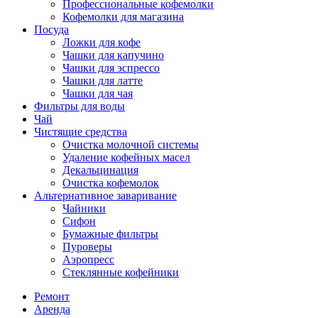
Профессиональные кофемолки
Кофемолки для магазина
Посуда
Ложки для кофе
Чашки для капучино
Чашки для эспрессо
Чашки для латте
Чашки для чая
Фильтры для воды
Чай
Чистящие средства
Очистка молочной системы
Удаление кофейных масел
Декальцинация
Очистка кофемолок
Альтернативное заваривание
Чайники
Сифон
Бумажные фильтры
Пуроверы
Аэропресс
Стеклянные кофейники
Ремонт
Аренда