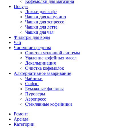
Кофемолки для магазина
Посуда
Ложки для кофе
Чашки для капучино
Чашки для эспрессо
Чашки для латте
Чашки для чая
Фильтры для воды
Чай
Чистящие средства
Очистка молочной системы
Удаление кофейных масел
Декальцинация
Очистка кофемолок
Альтернативное заваривание
Чайники
Сифон
Бумажные фильтры
Пуроверы
Аэропресс
Стеклянные кофейники
Ремонт
Аренда
Категории