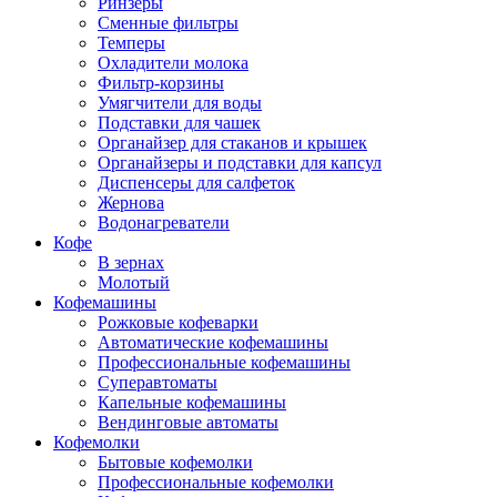
Ринзеры
Сменные фильтры
Темперы
Охладители молока
Фильтр-корзины
Умягчители для воды
Подставки для чашек
Органайзер для стаканов и крышек
Органайзеры и подставки для капсул
Диспенсеры для салфеток
Жернова
Водонагреватели
Кофе
В зернах
Молотый
Кофемашины
Рожковые кофеварки
Автоматические кофемашины
Профессиональные кофемашины
Суперавтоматы
Капельные кофемашины
Вендинговые автоматы
Кофемолки
Бытовые кофемолки
Профессиональные кофемолки