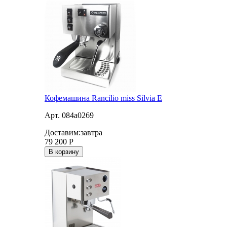
Кофемашина Rancilio miss Silvia E
Арт. 084a0269
Доставим:
завтра
79 200
Р
В корзину