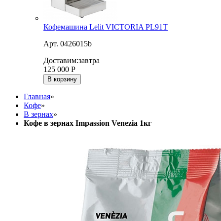
Кофемашина Lelit VICTORIA PL91T
Арт. 0426015b
Доставим:
завтра
125 000
Р
В корзину
Главная
»
Кофе
»
В зернах
»
Кофе в зернах Impassion Venezia 1кг