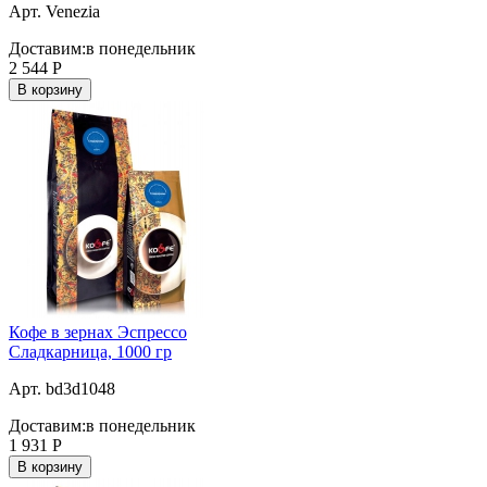
Арт. Venezia
Доставим:
в понедельник
2 544
Р
В корзину
Кофе в зернах Эспрессо
Сладкарница, 1000 гр
Арт. bd3d1048
Доставим:
в понедельник
1 931
Р
В корзину