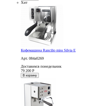
Хит
Кофемашина Rancilio miss Silvia E
Арт. 084a0269
Доставим:
в понедельник
79 200
Р
В корзину