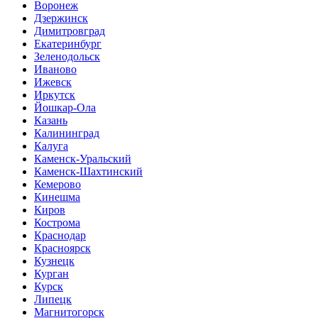
Воронеж
Дзержинск
Димитровград
Екатеринбург
Зеленодольск
Иваново
Ижевск
Иркутск
Йошкар-Ола
Казань
Калининград
Калуга
Каменск-Уральский
Каменск-Шахтинский
Кемерово
Кинешма
Киров
Кострома
Краснодар
Красноярск
Кузнецк
Курган
Курск
Липецк
Магнитогорск