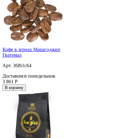
Кофе в зернах Марагоджип
Гватемал
Арт. 36fb1c64
Доставим:
в понедельник
3 861
Р
В корзину