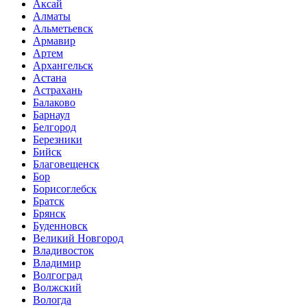
Аксай
Алматы
Альметьевск
Армавир
Артем
Архангельск
Астана
Астрахань
Балаково
Барнаул
Белгород
Березники
Бийск
Благовещенск
Бор
Борисоглебск
Братск
Брянск
Буденновск
Великий Новгород
Владивосток
Владимир
Волгоград
Волжский
Вологда