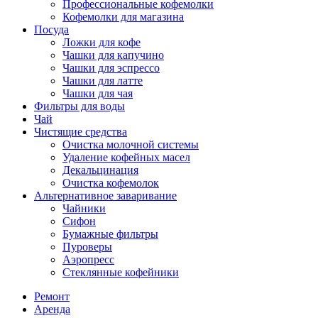
Профессиональные кофемолки
Кофемолки для магазина
Посуда
Ложки для кофе
Чашки для капучино
Чашки для эспрессо
Чашки для латте
Чашки для чая
Фильтры для воды
Чай
Чистящие средства
Очистка молочной системы
Удаление кофейных масел
Декальцинация
Очистка кофемолок
Альтернативное заваривание
Чайники
Сифон
Бумажные фильтры
Пуроверы
Аэропресс
Стеклянные кофейники
Ремонт
Аренда