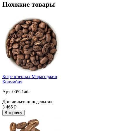
Похожие товары
Кофе в зернах Марагоджип
Колумбия
Арт. 00521adc
Доставим:
в понедельник
3 465
Р
В корзину