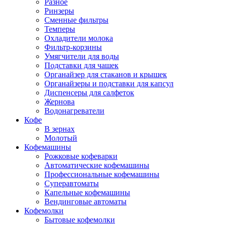
Разное
Ринзеры
Сменные фильтры
Темперы
Охладители молока
Фильтр-корзины
Умягчители для воды
Подставки для чашек
Органайзер для стаканов и крышек
Органайзеры и подставки для капсул
Диспенсеры для салфеток
Жернова
Водонагреватели
Кофе
В зернах
Молотый
Кофемашины
Рожковые кофеварки
Автоматические кофемашины
Профессиональные кофемашины
Суперавтоматы
Капельные кофемашины
Вендинговые автоматы
Кофемолки
Бытовые кофемолки