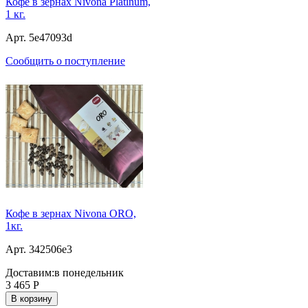
Кофе в зернах Nivona Platinum,
1 кг.
Арт. 5e47093d
Сообщить о поступление
Кофе в зернах Nivona ORO,
1кг.
Арт. 342506e3
Доставим:
в понедельник
3 465
Р
В корзину