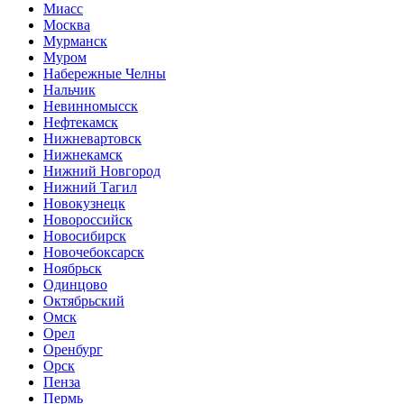
Миасс
Москва
Мурманск
Муром
Набережные Челны
Нальчик
Невинномысск
Нефтекамск
Нижневартовск
Нижнекамск
Нижний Новгород
Нижний Тагил
Новокузнецк
Новороссийск
Новосибирск
Новочебоксарск
Ноябрьск
Одинцово
Октябрьский
Омск
Орел
Оренбург
Орск
Пенза
Пермь