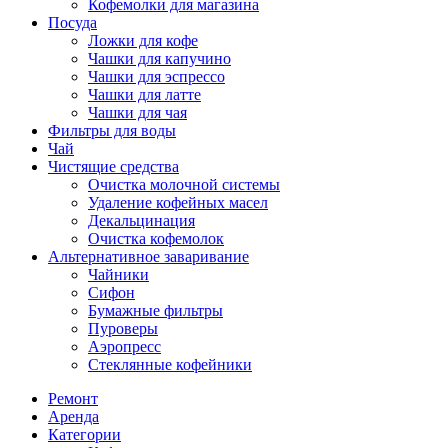
Кофемолки для магазина
Посуда
Ложки для кофе
Чашки для капучино
Чашки для эспрессо
Чашки для латте
Чашки для чая
Фильтры для воды
Чай
Чистящие средства
Очистка молочной системы
Удаление кофейных масел
Декальцинация
Очистка кофемолок
Альтернативное заваривание
Чайники
Сифон
Бумажные фильтры
Пуроверы
Аэропресс
Стеклянные кофейники
Ремонт
Аренда
Категории