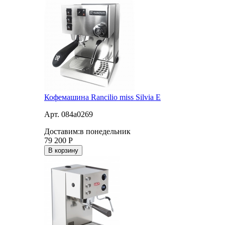
Кофемашина Rancilio miss Silvia E
Арт. 084a0269
Доставим:
в понедельник
79 200
Р
В корзину