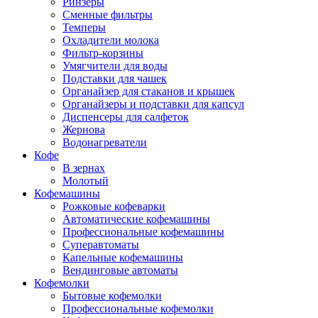
Ринзеры
Сменные фильтры
Темперы
Охладители молока
Фильтр-корзины
Умягчители для воды
Подставки для чашек
Органайзер для стаканов и крышек
Органайзеры и подставки для капсул
Диспенсеры для салфеток
Жернова
Водонагреватели
Кофе
В зернах
Молотый
Кофемашины
Рожковые кофеварки
Автоматические кофемашины
Профессиональные кофемашины
Суперавтоматы
Капельные кофемашины
Вендинговые автоматы
Кофемолки
Бытовые кофемолки
Профессиональные кофемолки