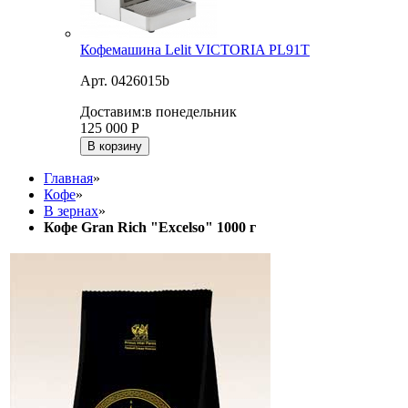
Кофемашина Lelit VICTORIA PL91T
Арт. 0426015b
Доставим:
в понедельник
125 000
Р
В корзину
Главная
»
Кофе
»
В зернах
»
Кофе Gran Rich "Excelso" 1000 г