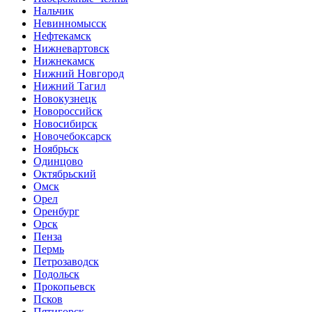
Нальчик
Невинномысск
Нефтекамск
Нижневартовск
Нижнекамск
Нижний Новгород
Нижний Тагил
Новокузнецк
Новороссийск
Новосибирск
Новочебоксарск
Ноябрьск
Одинцово
Октябрьский
Омск
Орел
Оренбург
Орск
Пенза
Пермь
Петрозаводск
Подольск
Прокопьевск
Псков
Пятигорск