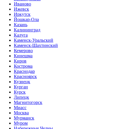
Иваново
Ижевск
Иркутск
Йошкар-Ола
Казань
Калининград
Калуга
Каменск-Уральский
Каменск-Шахтинский
Кемерово
Кинешма
Киров
Кострома
Краснодар
Красноярск
Кузнецк
Курган
Курск
Липецк
Магнитогорск
Миасс
Москва
Мурманск
Муром
Набережные Челны