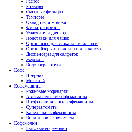
Разное
Ринзеры
Сменные фильтры
Темперы
Охладители молока
Фильтр-корзины
Умягчители для воды
Подставки для чашек
Органайзер для стаканов и крышек
Органайзеры и подставки для капсул
Диспенсеры для салфеток
Жернова
Водонагреватели
Кофе
В зернах
Молотый
Кофемашины
Рожковые кофеварки
Автоматические кофемашины
Профессиональные кофемашины
Суперавтоматы
Капельные кофемашины
Вендинговые автоматы
Кофемолки
Бытовые кофемолки