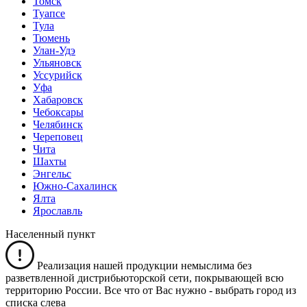
Томск
Туапсе
Тула
Тюмень
Улан-Удэ
Ульяновск
Уссурийск
Уфа
Хабаровск
Чебоксары
Челябинск
Череповец
Чита
Шахты
Энгельс
Южно-Сахалинск
Ялта
Ярославль
Населенный пункт
Реализация нашей продукции немыслима без
разветвленной дистрибьюторской сети, покрывающей всю
территорию России. Все что от Вас нужно -
выбрать город из
списка слева