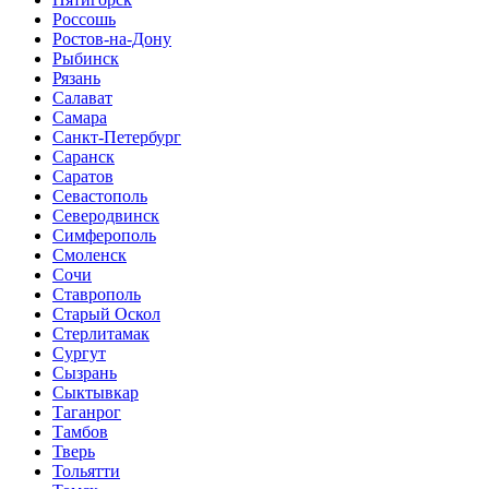
Россошь
Ростов-на-Дону
Рыбинск
Рязань
Салават
Самара
Санкт-Петербург
Саранск
Саратов
Севастополь
Северодвинск
Симферополь
Смоленск
Сочи
Ставрополь
Старый Оскол
Стерлитамак
Сургут
Сызрань
Сыктывкар
Таганрог
Тамбов
Тверь
Тольятти