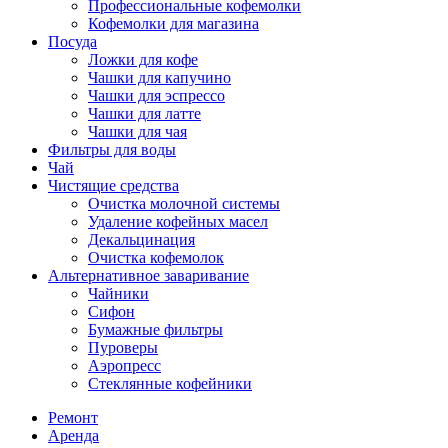
Профессиональные кофемолки
Кофемолки для магазина
Посуда
Ложки для кофе
Чашки для капучино
Чашки для эспрессо
Чашки для латте
Чашки для чая
Фильтры для воды
Чай
Чистящие средства
Очистка молочной системы
Удаление кофейных масел
Декальцинация
Очистка кофемолок
Альтернативное заваривание
Чайники
Сифон
Бумажные фильтры
Пуроверы
Аэропресс
Стеклянные кофейники
Ремонт
Аренда