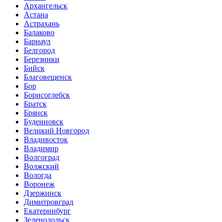
Архангельск
Астана
Астрахань
Балаково
Барнаул
Белгород
Березники
Бийск
Благовещенск
Бор
Борисоглебск
Братск
Брянск
Буденновск
Великий Новгород
Владивосток
Владимир
Волгоград
Волжский
Вологда
Воронеж
Дзержинск
Димитровград
Екатеринбург
Зеленодольск