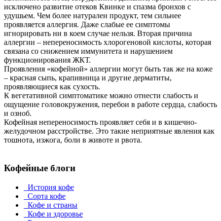
исключено развитие отеков Квинке и спазма бронхов с
удушьем. Чем более натурален продукт, тем сильнее
проявляется аллергия. Даже слабые ее симптомы
игнорировать ни в коем случае нельзя. Вторая причина
аллергии – непереносимость хлорогеновой кислоты, которая
связана со снижением иммунитета и нарушением
функционирования ЖКТ.
Проявления «кофейной» аллергии могут быть так же на коже
– красная сыпь, крапивница и другие дерматиты,
проявляющиеся как сухость.
К вегетативной симптоматике можно отнести слабость и
ощущение головокружения, перебои в работе сердца, слабость
и озноб.
Кофейная непереносимость проявляет себя и в кишечно-
желудочном расстройстве. Это такие неприятные явления как
тошнота, изжога, боли в животе и рвота.
Кофейные блоги
История кофе
Сорта кофе
Кофе и страны
Кофе и здоровье