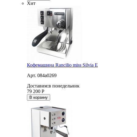
Хит
Кофемашина Rancilio miss Silvia E
Арт. 084a0269
Доставим:
в понедельник
79 200
Р
В корзину