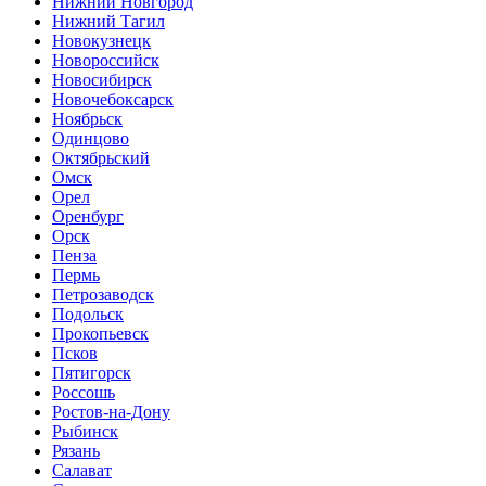
Нижний Новгород
Нижний Тагил
Новокузнецк
Новороссийск
Новосибирск
Новочебоксарск
Ноябрьск
Одинцово
Октябрьский
Омск
Орел
Оренбург
Орск
Пенза
Пермь
Петрозаводск
Подольск
Прокопьевск
Псков
Пятигорск
Россошь
Ростов-на-Дону
Рыбинск
Рязань
Салават