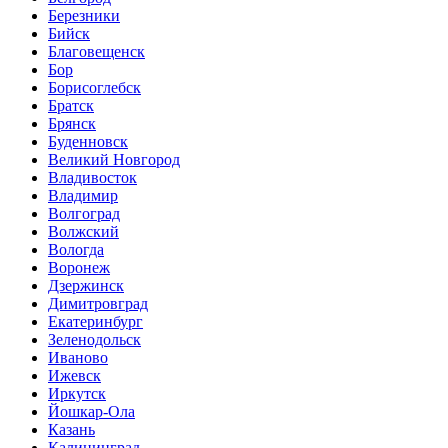
Березники
Бийск
Благовещенск
Бор
Борисоглебск
Братск
Брянск
Буденновск
Великий Новгород
Владивосток
Владимир
Волгоград
Волжский
Вологда
Воронеж
Дзержинск
Димитровград
Екатеринбург
Зеленодольск
Иваново
Ижевск
Иркутск
Йошкар-Ола
Казань
Калининград