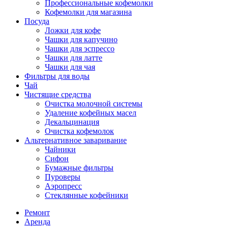
Профессиональные кофемолки
Кофемолки для магазина
Посуда
Ложки для кофе
Чашки для капучино
Чашки для эспрессо
Чашки для латте
Чашки для чая
Фильтры для воды
Чай
Чистящие средства
Очистка молочной системы
Удаление кофейных масел
Декальцинация
Очистка кофемолок
Альтернативное заваривание
Чайники
Сифон
Бумажные фильтры
Пуроверы
Аэропресс
Стеклянные кофейники
Ремонт
Аренда