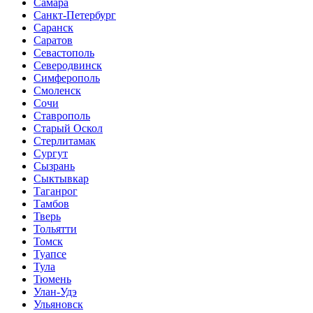
Самара
Санкт-Петербург
Саранск
Саратов
Севастополь
Северодвинск
Симферополь
Смоленск
Сочи
Ставрополь
Старый Оскол
Стерлитамак
Сургут
Сызрань
Сыктывкар
Таганрог
Тамбов
Тверь
Тольятти
Томск
Туапсе
Тула
Тюмень
Улан-Удэ
Ульяновск