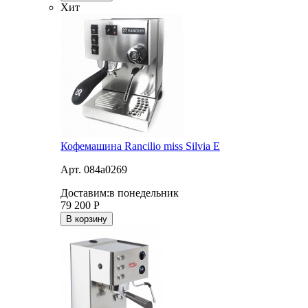
Хит
Кофемашина Rancilio miss Silvia E
Арт. 084a0269
Доставим:
в понедельник
79 200
Р
В корзину