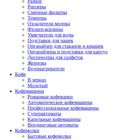
Разное
Ринзеры
Сменные фильтры
Темперы
Охладители молока
Фильтр-корзины
Умягчители для воды
Подставки для чашек
Органайзер для стаканов и крышек
Органайзеры и подставки для капсул
Диспенсеры для салфеток
Жернова
Водонагреватели
Кофе
В зернах
Молотый
Кофемашины
Рожковые кофеварки
Автоматические кофемашины
Профессиональные кофемашины
Суперавтоматы
Капельные кофемашины
Вендинговые автоматы
Кофемолки
Бытовые кофемолки