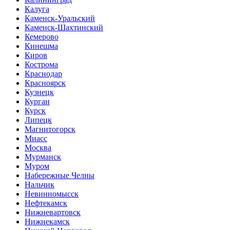
Калуга
Каменск-Уральский
Каменск-Шахтинский
Кемерово
Кинешма
Киров
Кострома
Краснодар
Красноярск
Кузнецк
Курган
Курск
Липецк
Магнитогорск
Миасс
Москва
Мурманск
Муром
Набережные Челны
Нальчик
Невинномысск
Нефтекамск
Нижневартовск
Нижнекамск