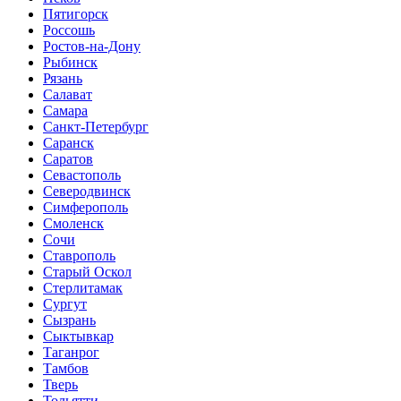
Пятигорск
Россошь
Ростов-на-Дону
Рыбинск
Рязань
Салават
Самара
Санкт-Петербург
Саранск
Саратов
Севастополь
Северодвинск
Симферополь
Смоленск
Сочи
Ставрополь
Старый Оскол
Стерлитамак
Сургут
Сызрань
Сыктывкар
Таганрог
Тамбов
Тверь
Тольятти