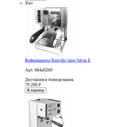
Хит
Кофемашина Rancilio miss Silvia E
Арт. 084a0269
Доставим:
в понедельник
79 200
Р
В корзину