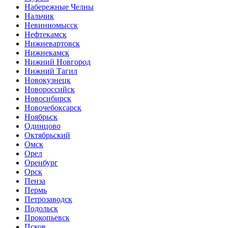
Набережные Челны
Нальчик
Невинномысск
Нефтекамск
Нижневартовск
Нижнекамск
Нижний Новгород
Нижний Тагил
Новокузнецк
Новороссийск
Новосибирск
Новочебоксарск
Ноябрьск
Одинцово
Октябрьский
Омск
Орел
Оренбург
Орск
Пенза
Пермь
Петрозаводск
Подольск
Прокопьевск
Псков