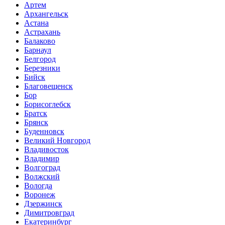
Артем
Архангельск
Астана
Астрахань
Балаково
Барнаул
Белгород
Березники
Бийск
Благовещенск
Бор
Борисоглебск
Братск
Брянск
Буденновск
Великий Новгород
Владивосток
Владимир
Волгоград
Волжский
Вологда
Воронеж
Дзержинск
Димитровград
Екатеринбург