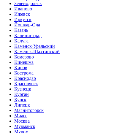
Зеленодольск
Иваново
Ижевск
Иркутск
Йошкар-Ола
Казань
Калининград
Калуга
Каменск-Уральский
Каменск-Шахтинский
Кемерово
Кинешма
Киров
Кострома
Краснодар
Красноярск
Кузнецк
Курган
Курск
Липецк
Магнитогорск
Миасс
Москва
Мурманск
Муром