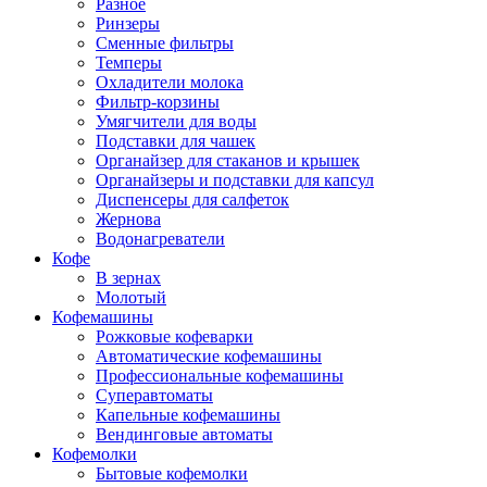
Разное
Ринзеры
Сменные фильтры
Темперы
Охладители молока
Фильтр-корзины
Умягчители для воды
Подставки для чашек
Органайзер для стаканов и крышек
Органайзеры и подставки для капсул
Диспенсеры для салфеток
Жернова
Водонагреватели
Кофе
В зернах
Молотый
Кофемашины
Рожковые кофеварки
Автоматические кофемашины
Профессиональные кофемашины
Суперавтоматы
Капельные кофемашины
Вендинговые автоматы
Кофемолки
Бытовые кофемолки