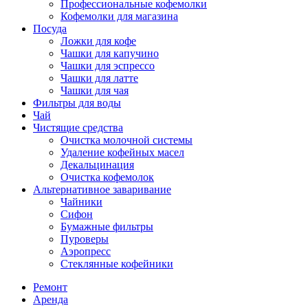
Профессиональные кофемолки
Кофемолки для магазина
Посуда
Ложки для кофе
Чашки для капучино
Чашки для эспрессо
Чашки для латте
Чашки для чая
Фильтры для воды
Чай
Чистящие средства
Очистка молочной системы
Удаление кофейных масел
Декальцинация
Очистка кофемолок
Альтернативное заваривание
Чайники
Сифон
Бумажные фильтры
Пуроверы
Аэропресс
Стеклянные кофейники
Ремонт
Аренда