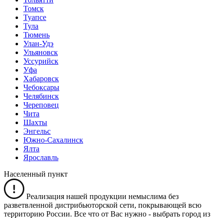
Томск
Туапсе
Тула
Тюмень
Улан-Удэ
Ульяновск
Уссурийск
Уфа
Хабаровск
Чебоксары
Челябинск
Череповец
Чита
Шахты
Энгельс
Южно-Сахалинск
Ялта
Ярославль
Населенный пункт
Реализация нашей продукции немыслима без
разветвленной дистрибьюторской сети, покрывающей всю
территорию России. Все что от Вас нужно -
выбрать город из