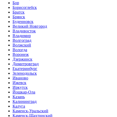
Бор
Борисоглебск
Братск
Брянск
Буденновск
Великий Новгород
Владивосток
Владимир
Волгоград
Волжский
Вологда
Воронеж
Дзержинск
Димитровград
Екатеринбург
Зеленодольск
Иваново
Ижевск
Иркутск
Йошкар-Ола
Казань
Калининград
Калуга
Каменск-Уральский
Каменск-Шахтинский