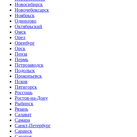
Новосибирск
Новочебоксарск
Ноябрьск
Одинцово
Октябрьский
Омск
Орел
Оренбург
Орск
Пенза
Пермь
Петрозаводск
Подольск
Прокопьевск
Псков
Пятигорск
Россошь
Ростов-на-Дону
Рыбинск
Рязань
Салават
Самара
Санкт-Петербург
Саранск
Саратов