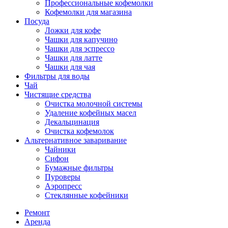
Профессиональные кофемолки
Кофемолки для магазина
Посуда
Ложки для кофе
Чашки для капучино
Чашки для эспрессо
Чашки для латте
Чашки для чая
Фильтры для воды
Чай
Чистящие средства
Очистка молочной системы
Удаление кофейных масел
Декальцинация
Очистка кофемолок
Альтернативное заваривание
Чайники
Сифон
Бумажные фильтры
Пуроверы
Аэропресс
Стеклянные кофейники
Ремонт
Аренда