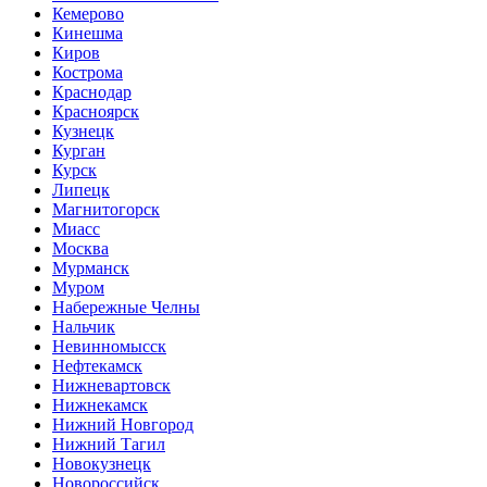
Кемерово
Кинешма
Киров
Кострома
Краснодар
Красноярск
Кузнецк
Курган
Курск
Липецк
Магнитогорск
Миасс
Москва
Мурманск
Муром
Набережные Челны
Нальчик
Невинномысск
Нефтекамск
Нижневартовск
Нижнекамск
Нижний Новгород
Нижний Тагил
Новокузнецк
Новороссийск