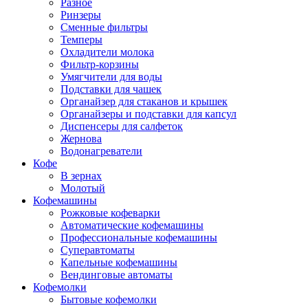
Разное
Ринзеры
Сменные фильтры
Темперы
Охладители молока
Фильтр-корзины
Умягчители для воды
Подставки для чашек
Органайзер для стаканов и крышек
Органайзеры и подставки для капсул
Диспенсеры для салфеток
Жернова
Водонагреватели
Кофе
В зернах
Молотый
Кофемашины
Рожковые кофеварки
Автоматические кофемашины
Профессиональные кофемашины
Суперавтоматы
Капельные кофемашины
Вендинговые автоматы
Кофемолки
Бытовые кофемолки