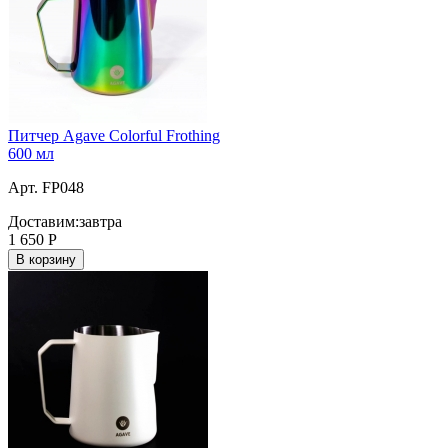
Питчер Agave Colorful Frothing
600 мл
Арт. FP048
Доставим:
завтра
1 650
Р
В корзину