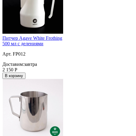
Питчер Agave White Frothing
500 мл с делениями
Арт. FP012
Доставим:
завтра
2 150
Р
В корзину