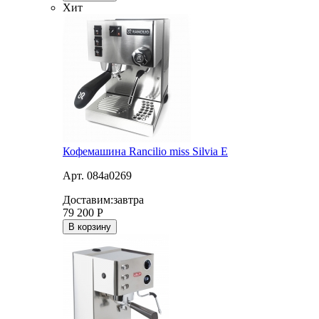
Хит
Кофемашина Rancilio miss Silvia E
Арт. 084a0269
Доставим:
завтра
79 200
Р
В корзину