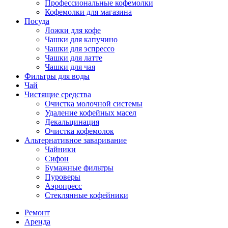
Профессиональные кофемолки
Кофемолки для магазина
Посуда
Ложки для кофе
Чашки для капучино
Чашки для эспрессо
Чашки для латте
Чашки для чая
Фильтры для воды
Чай
Чистящие средства
Очистка молочной системы
Удаление кофейных масел
Декальцинация
Очистка кофемолок
Альтернативное заваривание
Чайники
Сифон
Бумажные фильтры
Пуроверы
Аэропресс
Стеклянные кофейники
Ремонт
Аренда