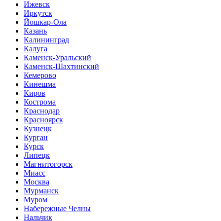
Ижевск
Иркутск
Йошкар-Ола
Казань
Калининград
Калуга
Каменск-Уральский
Каменск-Шахтинский
Кемерово
Кинешма
Киров
Кострома
Краснодар
Красноярск
Кузнецк
Курган
Курск
Липецк
Магнитогорск
Миасс
Москва
Мурманск
Муром
Набережные Челны
Нальчик