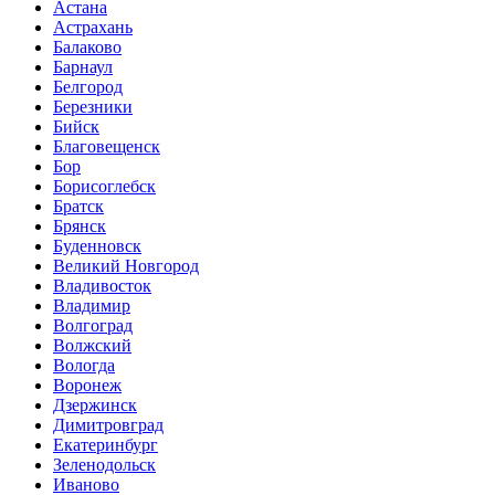
Астана
Астрахань
Балаково
Барнаул
Белгород
Березники
Бийск
Благовещенск
Бор
Борисоглебск
Братск
Брянск
Буденновск
Великий Новгород
Владивосток
Владимир
Волгоград
Волжский
Вологда
Воронеж
Дзержинск
Димитровград
Екатеринбург
Зеленодольск
Иваново