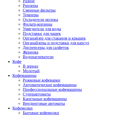
Разное
Ринзеры
Сменные фильтры
Темперы
Охладители молока
Фильтр-корзины
Умягчители для воды
Подставки для чашек
Органайзер для стаканов и крышек
Органайзеры и подставки для капсул
Диспенсеры для салфеток
Жернова
Водонагреватели
Кофе
В зернах
Молотый
Кофемашины
Рожковые кофеварки
Автоматические кофемашины
Профессиональные кофемашины
Суперавтоматы
Капельные кофемашины
Вендинговые автоматы
Кофемолки
Бытовые кофемолки