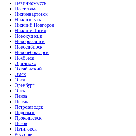
Невинномысск
Нефтекамск
Нижневартовск
Нижнекамск
Нижний Новгород
Нижний Тагил
Новокузнецк
Новороссийск
Новосибирск
Новочебоксарск
Ноябрьск
Одинцово
Октябрьский
Омск
Орел
Оренбург
Орск
Пенза
Пермь
Петрозаводск
Подольск
Прокопьевск
Псков
Пятигорск
Россошь