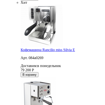
Хит
Кофемашина Rancilio miss Silvia E
Арт. 084a0269
Доставим:
в понедельник
79 200
Р
В корзину