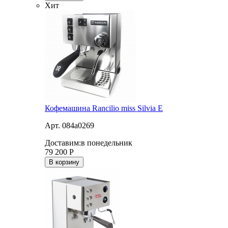
Хит
Кофемашина Rancilio miss Silvia E
Арт. 084a0269
Доставим:
в понедельник
79 200
Р
В корзину