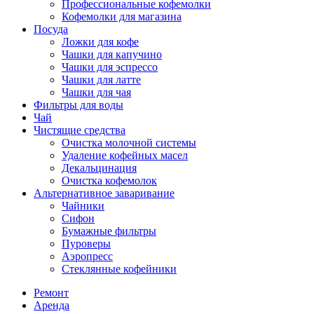
Профессиональные кофемолки
Кофемолки для магазина
Посуда
Ложки для кофе
Чашки для капучино
Чашки для эспрессо
Чашки для латте
Чашки для чая
Фильтры для воды
Чай
Чистящие средства
Очистка молочной системы
Удаление кофейных масел
Декальцинация
Очистка кофемолок
Альтернативное заваривание
Чайники
Сифон
Бумажные фильтры
Пуроверы
Аэропресс
Стеклянные кофейники
Ремонт
Аренда