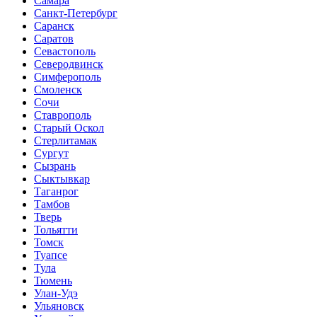
Самара
Санкт-Петербург
Саранск
Саратов
Севастополь
Северодвинск
Симферополь
Смоленск
Сочи
Ставрополь
Старый Оскол
Стерлитамак
Сургут
Сызрань
Сыктывкар
Таганрог
Тамбов
Тверь
Тольятти
Томск
Туапсе
Тула
Тюмень
Улан-Удэ
Ульяновск