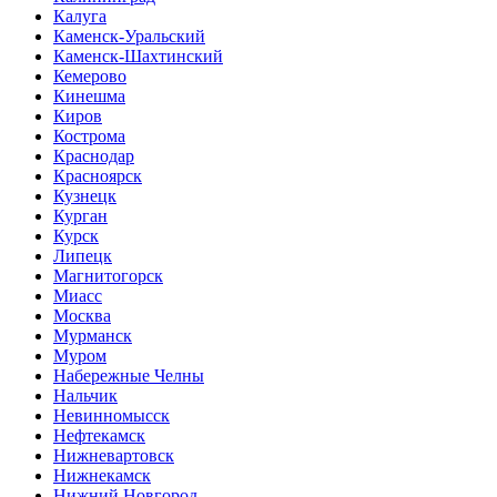
Калуга
Каменск-Уральский
Каменск-Шахтинский
Кемерово
Кинешма
Киров
Кострома
Краснодар
Красноярск
Кузнецк
Курган
Курск
Липецк
Магнитогорск
Миасс
Москва
Мурманск
Муром
Набережные Челны
Нальчик
Невинномысск
Нефтекамск
Нижневартовск
Нижнекамск
Нижний Новгород