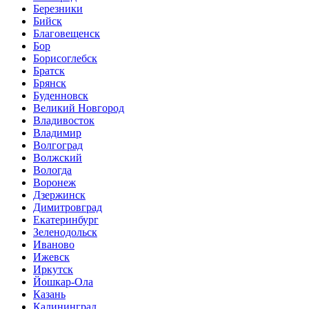
Березники
Бийск
Благовещенск
Бор
Борисоглебск
Братск
Брянск
Буденновск
Великий Новгород
Владивосток
Владимир
Волгоград
Волжский
Вологда
Воронеж
Дзержинск
Димитровград
Екатеринбург
Зеленодольск
Иваново
Ижевск
Иркутск
Йошкар-Ола
Казань
Калининград