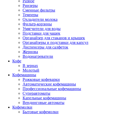
Разное
Ринзеры
Сменные фильтры
Темперы
Охладители молока
Фильтр-корзины
Умягчители для воды
Подставки для чашек
Органайзер для стаканов и крышек
Органайзеры и подставки для капсул
Диспенсеры для салфеток
Жернова
Водонагреватели
Кофе
В зернах
Молотый
Кофемашины
Рожковые кофеварки
Автоматические кофемашины
Профессиональные кофемашины
Суперавтоматы
Капельные кофемашины
Вендинговые автоматы
Кофемолки
Бытовые кофемолки