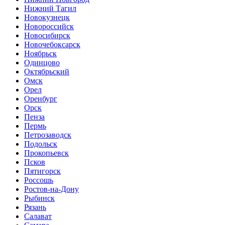
Нижний Тагил
Новокузнецк
Новороссийск
Новосибирск
Новочебоксарск
Ноябрьск
Одинцово
Октябрьский
Омск
Орел
Оренбург
Орск
Пенза
Пермь
Петрозаводск
Подольск
Прокопьевск
Псков
Пятигорск
Россошь
Ростов-на-Дону
Рыбинск
Рязань
Салават