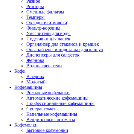
Разное
Ринзеры
Сменные фильтры
Темперы
Охладители молока
Фильтр-корзины
Умягчители для воды
Подставки для чашек
Органайзер для стаканов и крышек
Органайзеры и подставки для капсул
Диспенсеры для салфеток
Жернова
Водонагреватели
Кофе
В зернах
Молотый
Кофемашины
Рожковые кофеварки
Автоматические кофемашины
Профессиональные кофемашины
Суперавтоматы
Капельные кофемашины
Вендинговые автоматы
Кофемолки
Бытовые кофемолки