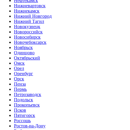
Нефтекамск
Нижневартовск
Нижнекамск
Нижний Новгород
Нижний Тагил
Новокузнецк
Новороссийск
Новосибирск
Новочебоксарск
Ноябрьск
Одинцово
Октябрьский
Омск
Орел
Оренбург
Орск
Пенза
Пермь
Петрозаводск
Подольск
Прокопьевск
Псков
Пятигорск
Россошь
Ростов-на-Дону