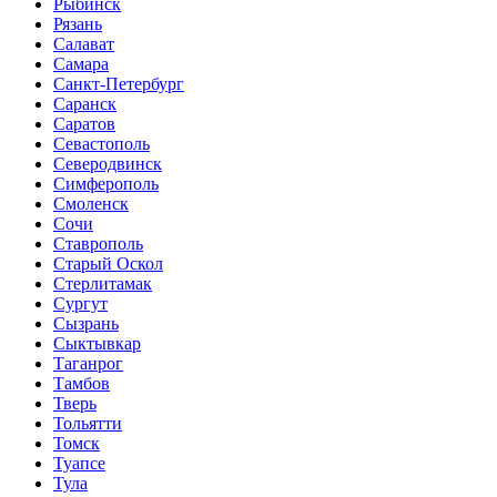
Рыбинск
Рязань
Салават
Самара
Санкт-Петербург
Саранск
Саратов
Севастополь
Северодвинск
Симферополь
Смоленск
Сочи
Ставрополь
Старый Оскол
Стерлитамак
Сургут
Сызрань
Сыктывкар
Таганрог
Тамбов
Тверь
Тольятти
Томск
Туапсе
Тула