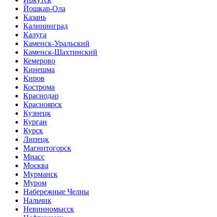
Йошкар-Ола
Казань
Калининград
Калуга
Каменск-Уральский
Каменск-Шахтинский
Кемерово
Кинешма
Киров
Кострома
Краснодар
Красноярск
Кузнецк
Курган
Курск
Липецк
Магнитогорск
Миасс
Москва
Мурманск
Муром
Набережные Челны
Нальчик
Невинномысск