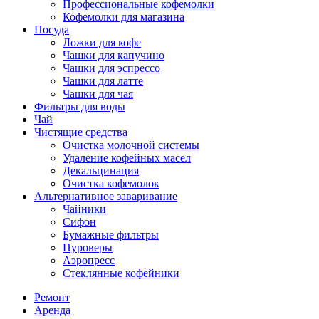
Профессиональные кофемолки
Кофемолки для магазина
Посуда
Ложки для кофе
Чашки для капучино
Чашки для эспрессо
Чашки для латте
Чашки для чая
Фильтры для воды
Чай
Чистящие средства
Очистка молочной системы
Удаление кофейных масел
Декальцинация
Очистка кофемолок
Альтернативное заваривание
Чайники
Сифон
Бумажные фильтры
Пуроверы
Аэропресс
Стеклянные кофейники
Ремонт
Аренда