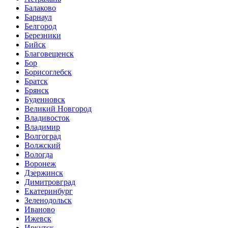
Балаково
Барнаул
Белгород
Березники
Бийск
Благовещенск
Бор
Борисоглебск
Братск
Брянск
Буденновск
Великий Новгород
Владивосток
Владимир
Волгоград
Волжский
Вологда
Воронеж
Дзержинск
Димитровград
Екатеринбург
Зеленодольск
Иваново
Ижевск
Иркутск