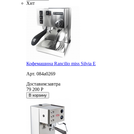
Хит
Кофемашина Rancilio miss Silvia E
Арт. 084a0269
Доставим:
завтра
79 200
Р
В корзину