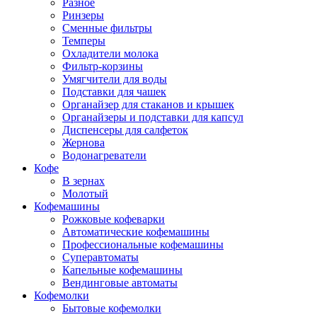
Разное
Ринзеры
Сменные фильтры
Темперы
Охладители молока
Фильтр-корзины
Умягчители для воды
Подставки для чашек
Органайзер для стаканов и крышек
Органайзеры и подставки для капсул
Диспенсеры для салфеток
Жернова
Водонагреватели
Кофе
В зернах
Молотый
Кофемашины
Рожковые кофеварки
Автоматические кофемашины
Профессиональные кофемашины
Суперавтоматы
Капельные кофемашины
Вендинговые автоматы
Кофемолки
Бытовые кофемолки