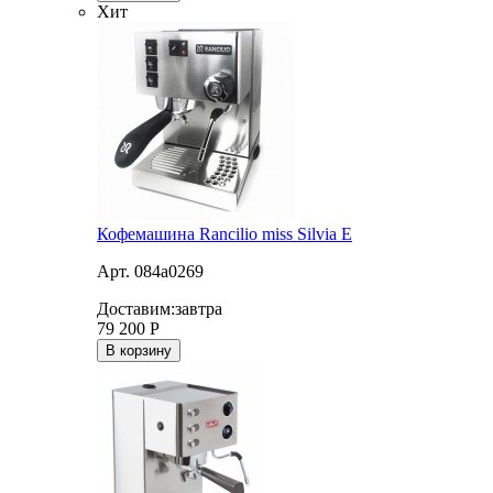
Хит
Кофемашина Rancilio miss Silvia E
Арт. 084a0269
Доставим:
завтра
79 200
Р
В корзину