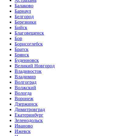
Астрахань
Балаково
Барнаул
Белгород
Березники
Бийск
Благовещенск
Бор
Борисоглебск
Братск
Брянск
Буденновск
Великий Новгород
Владивосток
Владимир
Волгоград
Волжский
Вологда
Воронеж
Дзержинск
Димитровград
Екатеринбург
Зеленодольск
Иваново
Ижевск