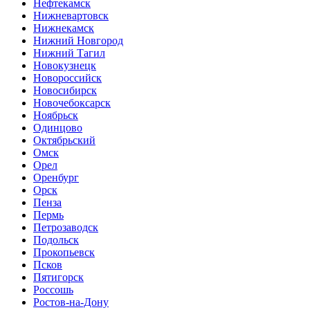
Нефтекамск
Нижневартовск
Нижнекамск
Нижний Новгород
Нижний Тагил
Новокузнецк
Новороссийск
Новосибирск
Новочебоксарск
Ноябрьск
Одинцово
Октябрьский
Омск
Орел
Оренбург
Орск
Пенза
Пермь
Петрозаводск
Подольск
Прокопьевск
Псков
Пятигорск
Россошь
Ростов-на-Дону