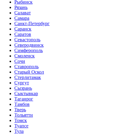
Рыбинск
Рязань
Салават
Самара
Санкт-Петербург
Саранск
Саратов
Севастополь
Северодвинск
Симферополь
Смоленск
Сочи
Ставрополь
Старый Оскол
Стерлитамак
Сургут
Сызрань
Сыктывкар
Таганрог
Тамбов
Тверь
Тольятти
Томск
Туапсе
Тула