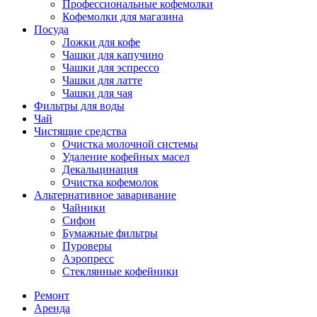
Профессиональные кофемолки
Кофемолки для магазина
Посуда
Ложки для кофе
Чашки для капучино
Чашки для эспрессо
Чашки для латте
Чашки для чая
Фильтры для воды
Чай
Чистящие средства
Очистка молочной системы
Удаление кофейных масел
Декальцинация
Очистка кофемолок
Альтернативное заваривание
Чайники
Сифон
Бумажные фильтры
Пуроверы
Аэропресс
Стеклянные кофейники
Ремонт
Аренда