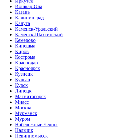
Иркутск
Йошкар-Ола
Казань
Калининград
Калуга
Каменск-Уральский
Каменск-Шахтинский
Кемерово
Кинешма
Киров
Кострома
Краснодар
Красноярск
Кузнецк
Курган
Курск
Липецк
Магнитогорск
Миасс
Москва
Мурманск
Муром
Набережные Челны
Нальчик
Невинномысск