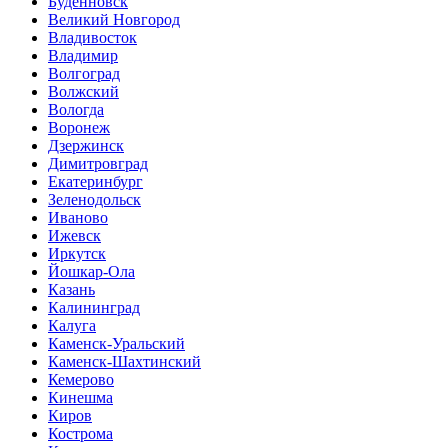
Буденновск
Великий Новгород
Владивосток
Владимир
Волгоград
Волжский
Вологда
Воронеж
Дзержинск
Димитровград
Екатеринбург
Зеленодольск
Иваново
Ижевск
Иркутск
Йошкар-Ола
Казань
Калининград
Калуга
Каменск-Уральский
Каменск-Шахтинский
Кемерово
Кинешма
Киров
Кострома