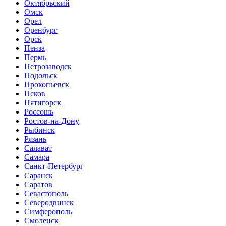
Октябрьский
Омск
Орел
Оренбург
Орск
Пенза
Пермь
Петрозаводск
Подольск
Прокопьевск
Псков
Пятигорск
Россошь
Ростов-на-Дону
Рыбинск
Рязань
Салават
Самара
Санкт-Петербург
Саранск
Саратов
Севастополь
Северодвинск
Симферополь
Смоленск