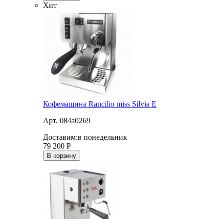
Хит
Кофемашина Rancilio miss Silvia E
Арт. 084a0269
Доставим:
в понедельник
79 200
Р
В корзину