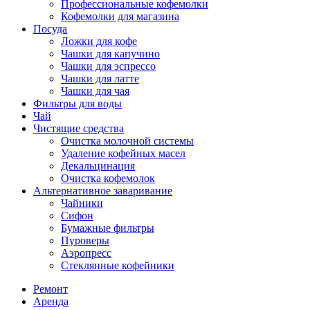
Профессиональные кофемолки
Кофемолки для магазина
Посуда
Ложки для кофе
Чашки для капучино
Чашки для эспрессо
Чашки для латте
Чашки для чая
Фильтры для воды
Чай
Чистящие средства
Очистка молочной системы
Удаление кофейных масел
Декальцинация
Очистка кофемолок
Альтернативное заваривание
Чайники
Сифон
Бумажные фильтры
Пуроверы
Аэропресс
Стеклянные кофейники
Ремонт
Аренда