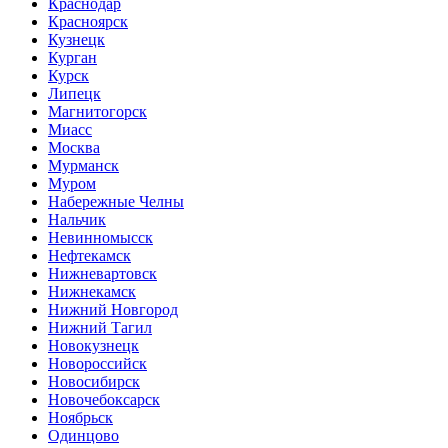
Краснодар
Красноярск
Кузнецк
Курган
Курск
Липецк
Магнитогорск
Миасс
Москва
Мурманск
Муром
Набережные Челны
Нальчик
Невинномысск
Нефтекамск
Нижневартовск
Нижнекамск
Нижний Новгород
Нижний Тагил
Новокузнецк
Новороссийск
Новосибирск
Новочебоксарск
Ноябрьск
Одинцово