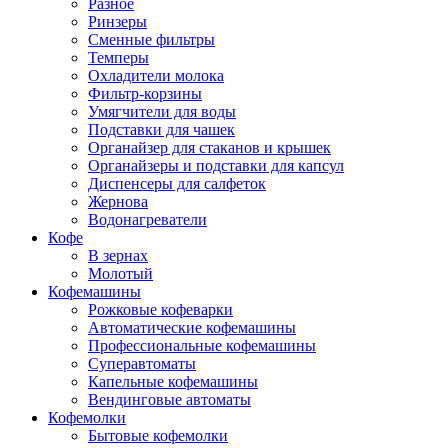
Разное
Ринзеры
Сменные фильтры
Темперы
Охладители молока
Фильтр-корзины
Умягчители для воды
Подставки для чашек
Органайзер для стаканов и крышек
Органайзеры и подставки для капсул
Диспенсеры для салфеток
Жернова
Водонагреватели
Кофе
В зернах
Молотый
Кофемашины
Рожковые кофеварки
Автоматические кофемашины
Профессиональные кофемашины
Суперавтоматы
Капельные кофемашины
Вендинговые автоматы
Кофемолки
Бытовые кофемолки