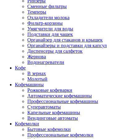
Ринзеры
Сменные фильтры
Темперы
Охладители молока
Фильтр-корзины
Умягчители для воды
Подставки для чашек
Органайзер для стаканов и крышек
Органайзеры и подставки для капсул
Диспенсеры для салфеток
Жернова
Водонагреватели
Кофе
В зернах
Молотый
Кофемашины
Рожковые кофеварки
Автоматические кофемашины
Профессиональные кофемашины
Суперавтоматы
Капельные кофемашины
Вендинговые автоматы
Кофемолки
Бытовые кофемолки
Профессиональные кофемолки