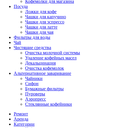
Кофемолки для магазина
Посуда
Ложки для кофе
Чашки для капучино
Чашки для эспрессо
Чашки для латте
Чашки для чая
Фильтры для воды
Чай
Чистящие средства
Очистка молочной системы
Удаление кофейных масел
Декальцинация
Очистка кофемолок
Альтернативное заваривание
Чайники
Сифон
Бумажные фильтры
Пуроверы
Аэропресс
Стеклянные кофейники
Ремонт
Аренда
Категории