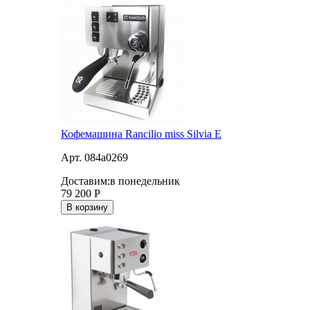
Кофемашина Rancilio miss Silvia E
Арт. 084a0269
Доставим:
в понедельник
79 200
Р
В корзину