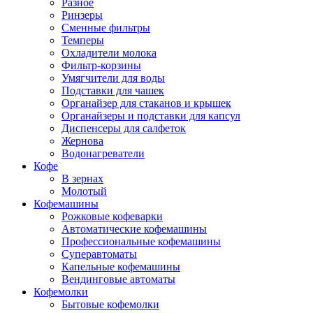
Разное
Ринзеры
Сменные фильтры
Темперы
Охладители молока
Фильтр-корзины
Умягчители для воды
Подставки для чашек
Органайзер для стаканов и крышек
Органайзеры и подставки для капсул
Диспенсеры для салфеток
Жернова
Водонагреватели
Кофе
В зернах
Молотый
Кофемашины
Рожковые кофеварки
Автоматические кофемашины
Профессиональные кофемашины
Суперавтоматы
Капельные кофемашины
Вендинговые автоматы
Кофемолки
Бытовые кофемолки