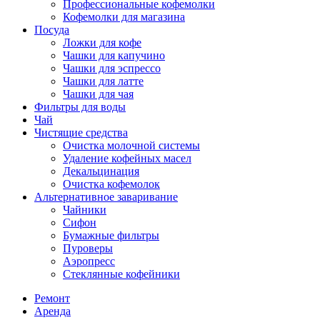
Профессиональные кофемолки
Кофемолки для магазина
Посуда
Ложки для кофе
Чашки для капучино
Чашки для эспрессо
Чашки для латте
Чашки для чая
Фильтры для воды
Чай
Чистящие средства
Очистка молочной системы
Удаление кофейных масел
Декальцинация
Очистка кофемолок
Альтернативное заваривание
Чайники
Сифон
Бумажные фильтры
Пуроверы
Аэропресс
Стеклянные кофейники
Ремонт
Аренда