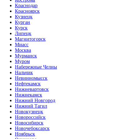
Краснодар
Красноярск
Кузнецк
Курган
Курск
Липецк
Магнитогорск
Миасс
Москва
Мурманск
Муром
Набережные Челны
Нальчик
Невинномысск
Нефтекамск
Нижневартовск
Нижнекамск
Нижний Новгород
Нижний Тагил
Новокузнецк
Новороссийск
Новосибирск
Новочебоксарск
Ноябрьск