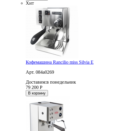
Хит
Кофемашина Rancilio miss Silvia E
Арт. 084a0269
Доставим:
в понедельник
79 200
Р
В корзину