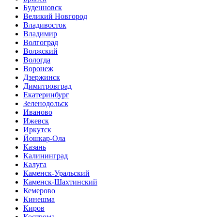
Буденновск
Великий Новгород
Владивосток
Владимир
Волгоград
Волжский
Вологда
Воронеж
Дзержинск
Димитровград
Екатеринбург
Зеленодольск
Иваново
Ижевск
Иркутск
Йошкар-Ола
Казань
Калининград
Калуга
Каменск-Уральский
Каменск-Шахтинский
Кемерово
Кинешма
Киров
Кострома