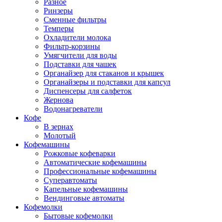
Разное
Ринзеры
Сменные фильтры
Темперы
Охладители молока
Фильтр-корзины
Умягчители для воды
Подставки для чашек
Органайзер для стаканов и крышек
Органайзеры и подставки для капсул
Диспенсеры для салфеток
Жернова
Водонагреватели
Кофе
В зернах
Молотый
Кофемашины
Рожковые кофеварки
Автоматические кофемашины
Профессиональные кофемашины
Суперавтоматы
Капельные кофемашины
Вендинговые автоматы
Кофемолки
Бытовые кофемолки