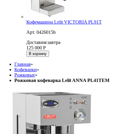
Кофемашина Lelit VICTORIA PL91T
Арт. 0426015b
Доставим:
завтра
125 000
Р
В корзину
Главная
»
Кофеварки
»
Рожковые
»
Рожковая кофеварка Lelit ANNA PL41TEM