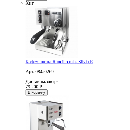
Хит
Кофемашина Rancilio miss Silvia E
Арт. 084a0269
Доставим:
завтра
79 200
Р
В корзину