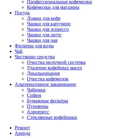
Профессиональные кофемолки
Кофемолки для магазина
Посуда
Ложки для кофе
Чашки для капучино
Чашки для эспрессо
Чашки для латте
Чашки для чая
Фильтры для воды
Чай
Чистящие средства
Очистка молочной системы
Удаление кофейных масел
Декальцинация
Очистка кофемолок
Альтернативное заваривание
Чайники
Сифон
Бумажные фильтры
Пуроверы
Аэропресс
Стеклянные кофейники
Ремонт
Аренда