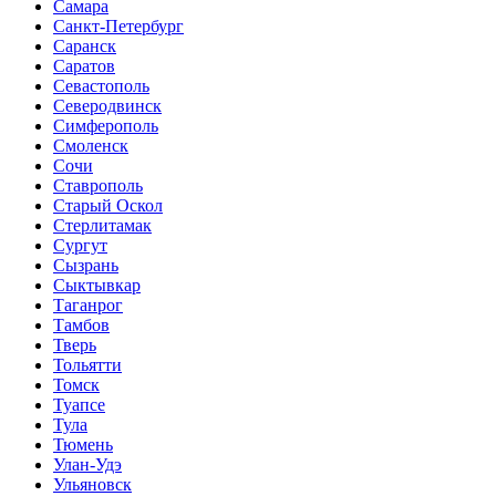
Самара
Санкт-Петербург
Саранск
Саратов
Севастополь
Северодвинск
Симферополь
Смоленск
Сочи
Ставрополь
Старый Оскол
Стерлитамак
Сургут
Сызрань
Сыктывкар
Таганрог
Тамбов
Тверь
Тольятти
Томск
Туапсе
Тула
Тюмень
Улан-Удэ
Ульяновск