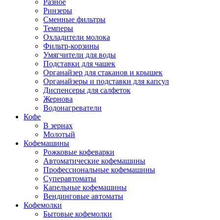
Разное
Ринзеры
Сменные фильтры
Темперы
Охладители молока
Фильтр-корзины
Умягчители для воды
Подставки для чашек
Органайзер для стаканов и крышек
Органайзеры и подставки для капсул
Диспенсеры для салфеток
Жернова
Водонагреватели
Кофе
В зернах
Молотый
Кофемашины
Рожковые кофеварки
Автоматические кофемашины
Профессиональные кофемашины
Суперавтоматы
Капельные кофемашины
Вендинговые автоматы
Кофемолки
Бытовые кофемолки