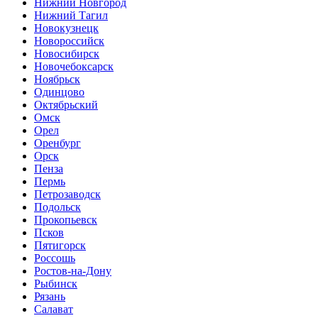
Нижний Новгород
Нижний Тагил
Новокузнецк
Новороссийск
Новосибирск
Новочебоксарск
Ноябрьск
Одинцово
Октябрьский
Омск
Орел
Оренбург
Орск
Пенза
Пермь
Петрозаводск
Подольск
Прокопьевск
Псков
Пятигорск
Россошь
Ростов-на-Дону
Рыбинск
Рязань
Салават