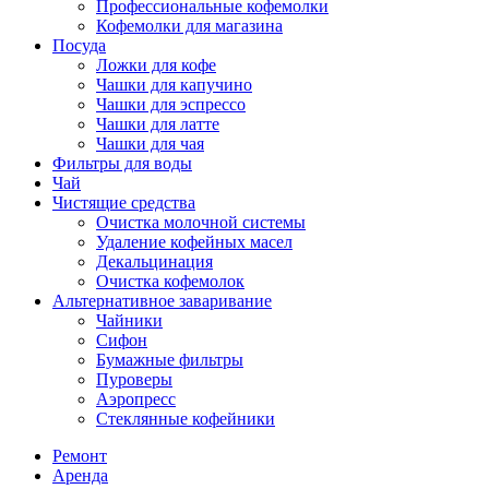
Профессиональные кофемолки
Кофемолки для магазина
Посуда
Ложки для кофе
Чашки для капучино
Чашки для эспрессо
Чашки для латте
Чашки для чая
Фильтры для воды
Чай
Чистящие средства
Очистка молочной системы
Удаление кофейных масел
Декальцинация
Очистка кофемолок
Альтернативное заваривание
Чайники
Сифон
Бумажные фильтры
Пуроверы
Аэропресс
Стеклянные кофейники
Ремонт
Аренда