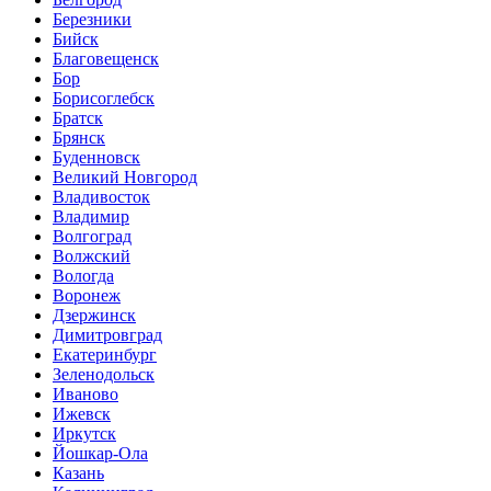
Березники
Бийск
Благовещенск
Бор
Борисоглебск
Братск
Брянск
Буденновск
Великий Новгород
Владивосток
Владимир
Волгоград
Волжский
Вологда
Воронеж
Дзержинск
Димитровград
Екатеринбург
Зеленодольск
Иваново
Ижевск
Иркутск
Йошкар-Ола
Казань