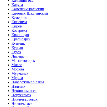
Калининград
Калуга
Каменск-Уральский
Каменск-Шахтинский
Кемерово
Кинешма
Киров
Кострома
Краснодар
Красноярск
Кузнецк
Курган
Курск
Липецк
Магнитогорск
Миасс
Москва
Мурманск
Муром
Набережные Челны
Нальчик
Невинномысск
Нефтекамск
Нижневартовск
Нижнекамск