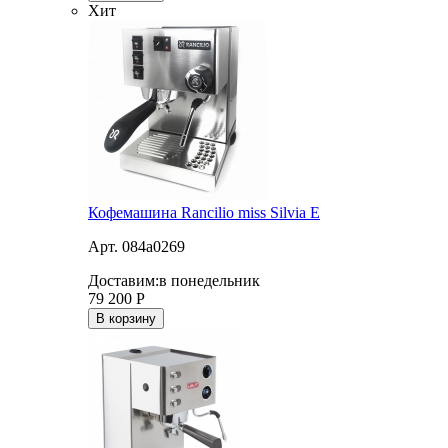
Хит
Кофемашина Rancilio miss Silvia E
Арт. 084a0269
Доставим:
в понедельник
79 200
Р
В корзину