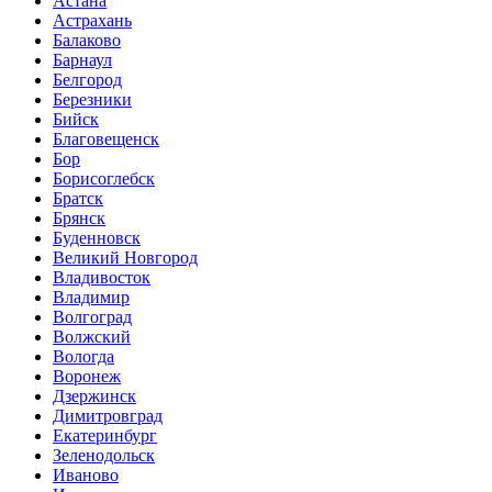
Астана
Астрахань
Балаково
Барнаул
Белгород
Березники
Бийск
Благовещенск
Бор
Борисоглебск
Братск
Брянск
Буденновск
Великий Новгород
Владивосток
Владимир
Волгоград
Волжский
Вологда
Воронеж
Дзержинск
Димитровград
Екатеринбург
Зеленодольск
Иваново