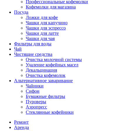
Профессиональные кофемолки
Кофемолки для магазина
Посуда
Ложки для кофе
Чашки для капучино
Чашки для эспрессо
Чашки для латте
Чашки для чая
Фильтры для воды
Чай
Чистящие средства
Очистка молочной системы
Удаление кофейных масел
Декальцинация
Очистка кофемолок
Альтернативное заваривание
Чайники
Сифон
Бумажные фильтры
Пуроверы
Аэропресс
Стеклянные кофейники
Ремонт
Аренда