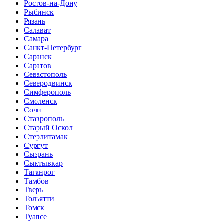
Ростов-на-Дону
Рыбинск
Рязань
Салават
Самара
Санкт-Петербург
Саранск
Саратов
Севастополь
Северодвинск
Симферополь
Смоленск
Сочи
Ставрополь
Старый Оскол
Стерлитамак
Сургут
Сызрань
Сыктывкар
Таганрог
Тамбов
Тверь
Тольятти
Томск
Туапсе