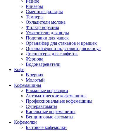
Разное
Ринзеры
Сменные фильтры
Темперы
Охладители молока
Фильтр-корзины
Умягчители для воды
Подставки для чашек
Органайзер для стаканов и крышек
Органайзеры и подставки для капсул
Диспенсеры для салфеток
Жернова
Водонагреватели
Кофе
В зернах
Молотый
Кофемашины
Рожковые кофеварки
Автоматические кофемашины
Профессиональные кофемашины
Суперавтоматы
Капельные кофемашины
Вендинговые автоматы
Кофемолки
Бытовые кофемолки