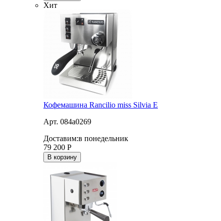
Хит
Кофемашина Rancilio miss Silvia E
Арт. 084a0269
Доставим:
в понедельник
79 200
Р
В корзину