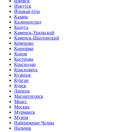
Ижевск
Иркутск
Йошкар-Ола
Казань
Калининград
Калуга
Каменск-Уральский
Каменск-Шахтинский
Кемерово
Кинешма
Киров
Кострома
Краснодар
Красноярск
Кузнецк
Курган
Курск
Липецк
Магнитогорск
Миасс
Москва
Мурманск
Муром
Набережные Челны
Нальчик