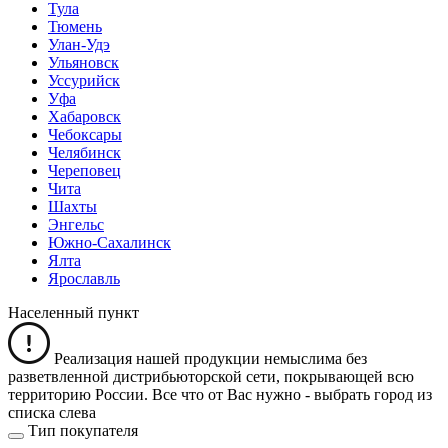
Тула
Тюмень
Улан-Удэ
Ульяновск
Уссурийск
Уфа
Хабаровск
Чебоксары
Челябинск
Череповец
Чита
Шахты
Энгельс
Южно-Сахалинск
Ялта
Ярославль
Населенный пункт
Реализация нашей продукции немыслима без
разветвленной дистрибьюторской сети, покрывающей всю
территорию России. Все что от Вас нужно -
выбрать город из
списка слева
Тип покупателя