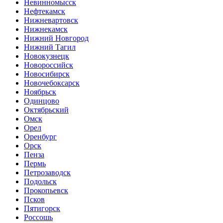
Невинномысск
Нефтекамск
Нижневартовск
Нижнекамск
Нижний Новгород
Нижний Тагил
Новокузнецк
Новороссийск
Новосибирск
Новочебоксарск
Ноябрьск
Одинцово
Октябрьский
Омск
Орел
Оренбург
Орск
Пенза
Пермь
Петрозаводск
Подольск
Прокопьевск
Псков
Пятигорск
Россошь