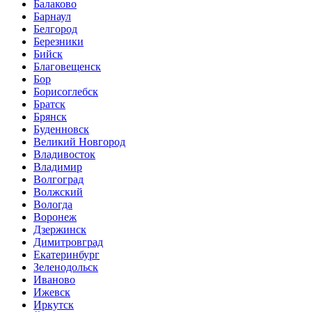
Балаково
Барнаул
Белгород
Березники
Бийск
Благовещенск
Бор
Борисоглебск
Братск
Брянск
Буденновск
Великий Новгород
Владивосток
Владимир
Волгоград
Волжский
Вологда
Воронеж
Дзержинск
Димитровград
Екатеринбург
Зеленодольск
Иваново
Ижевск
Иркутск