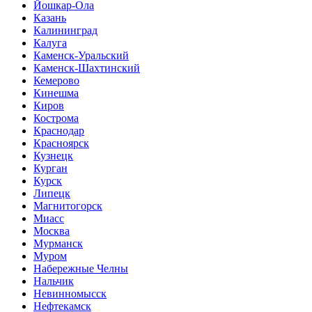
Йошкар-Ола
Казань
Калининград
Калуга
Каменск-Уральский
Каменск-Шахтинский
Кемерово
Кинешма
Киров
Кострома
Краснодар
Красноярск
Кузнецк
Курган
Курск
Липецк
Магнитогорск
Миасс
Москва
Мурманск
Муром
Набережные Челны
Нальчик
Невинномысск
Нефтекамск