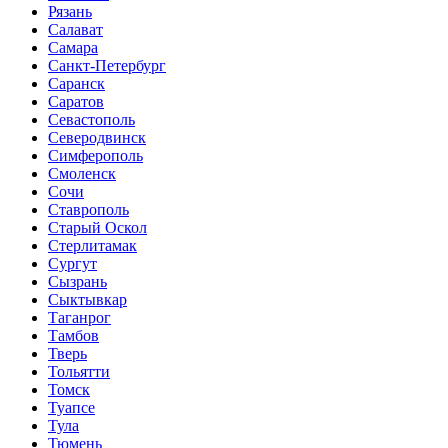
Рязань
Салават
Самара
Санкт-Петербург
Саранск
Саратов
Севастополь
Северодвинск
Симферополь
Смоленск
Сочи
Ставрополь
Старый Оскол
Стерлитамак
Сургут
Сызрань
Сыктывкар
Таганрог
Тамбов
Тверь
Тольятти
Томск
Туапсе
Тула
Тюмень