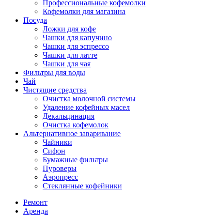
Профессиональные кофемолки
Кофемолки для магазина
Посуда
Ложки для кофе
Чашки для капучино
Чашки для эспрессо
Чашки для латте
Чашки для чая
Фильтры для воды
Чай
Чистящие средства
Очистка молочной системы
Удаление кофейных масел
Декальцинация
Очистка кофемолок
Альтернативное заваривание
Чайники
Сифон
Бумажные фильтры
Пуроверы
Аэропресс
Стеклянные кофейники
Ремонт
Аренда