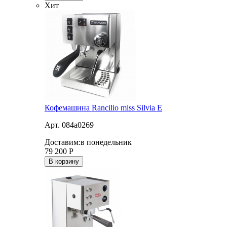
Хит
Кофемашина Rancilio miss Silvia E
Арт. 084a0269
Доставим:
в понедельник
79 200
Р
В корзину