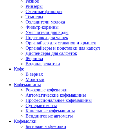
Разное
Ринзеры
Сменные фильтры
Темперы
Охладители молока
Фильтр-корзины
Умягчители для воды
Подставки для чашек
Органайзер для стаканов и крышек
Органайзеры и подставки для капсул
Диспенсеры для салфеток
Жернова
Водонагреватели
Кофе
В зернах
Молотый
Кофемашины
Рожковые кофеварки
Автоматические кофемашины
Профессиональные кофемашины
Суперавтоматы
Капельные кофемашины
Вендинговые автоматы
Кофемолки
Бытовые кофемолки