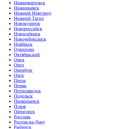
Нижневартовск
Нижнекамск
Нижний Новгород
Нижний Тагил
Новокузнецк
Новороссийск
Новосибирск
Новочебоксарск
Ноябрьск
Одинцово
Октябрьский
Омск
Орел
Оренбург
Орск
Пенза
Пермь
Петрозаводск
Подольск
Прокопьевск
Псков
Пятигорск
Россошь
Ростов-на-Дону
Рыбинск