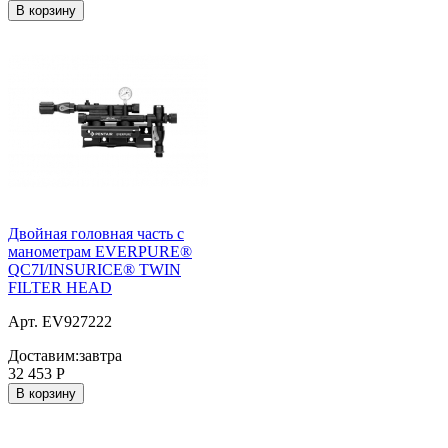
В корзину
Двойная головная часть с
манометрам EVERPURE®
QC7I/INSURICE® TWIN
FILTER HEAD
Арт. EV927222
Доставим:
завтра
32 453
Р
В корзину