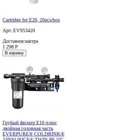
Cartridge for E20, 20pcs/box
Арт. EV953420
Доставим:
завтра
1 298
Р
В корзину
Грубый фильтр E10 плюс
двойная головная часть
EVERPURE® COLDRINK®
2/INSURICE® TWIN PF 10"