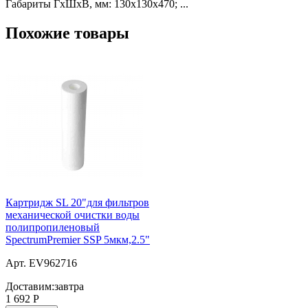
Габариты ГхШхВ, мм: 130х130х470; ...
Похожие товары
Картридж SL 20"для фильтров
механической очистки воды
полипропиленовый
SpectrumPremier SSP 5мкм,2.5"
Арт. EV962716
Доставим:
завтра
1 692
Р