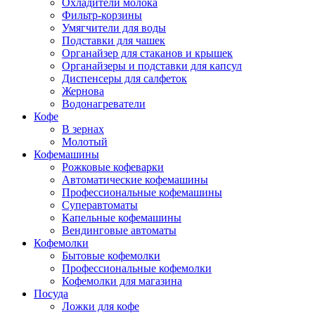
Охладители молока
Фильтр-корзины
Умягчители для воды
Подставки для чашек
Органайзер для стаканов и крышек
Органайзеры и подставки для капсул
Диспенсеры для салфеток
Жернова
Водонагреватели
Кофе
В зернах
Молотый
Кофемашины
Рожковые кофеварки
Автоматические кофемашины
Профессиональные кофемашины
Суперавтоматы
Капельные кофемашины
Вендинговые автоматы
Кофемолки
Бытовые кофемолки
Профессиональные кофемолки
Кофемолки для магазина
Посуда
Ложки для кофе