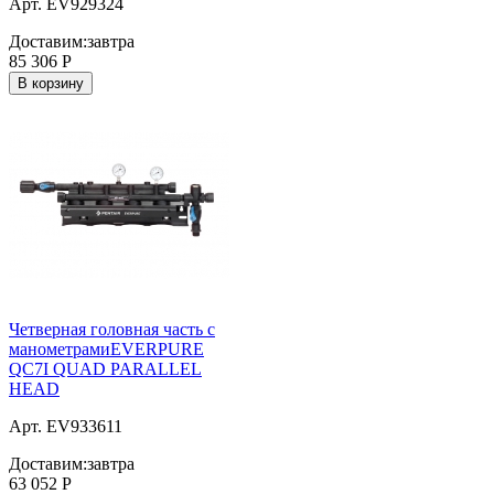
Арт. EV929324
Доставим:
завтра
85 306
Р
В корзину
Четверная головная часть с
манометрамиEVERPURE
QC7I QUAD PARALLEL
HEAD
Арт. EV933611
Доставим:
завтра
63 052
Р