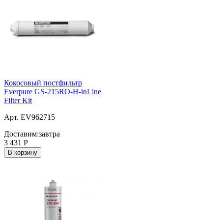
Кокосовый постфильтр
Everpure GS-215RO-H-inLine
Filter Kit
Арт. EV962715
Доставим:
завтра
3 431
Р
В корзину