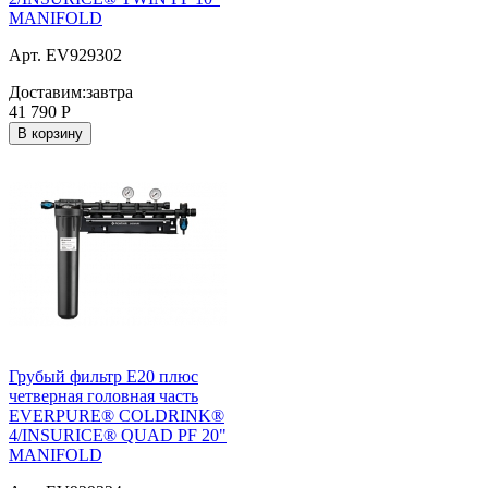
MANIFOLD
Арт. EV929302
Доставим:
завтра
41 790
Р
В корзину
Грубый фильтр E20 плюс
четверная головная часть
EVERPURE® COLDRINK®
4/INSURICE® QUAD PF 20"
MANIFOLD