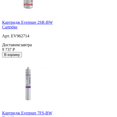
Картридж Everpure 2SR-BW
Cartridge
Арт. EV962714
Доставим:
завтра
9 737
Р
В корзину
Картридж Everpure 7FS-BW