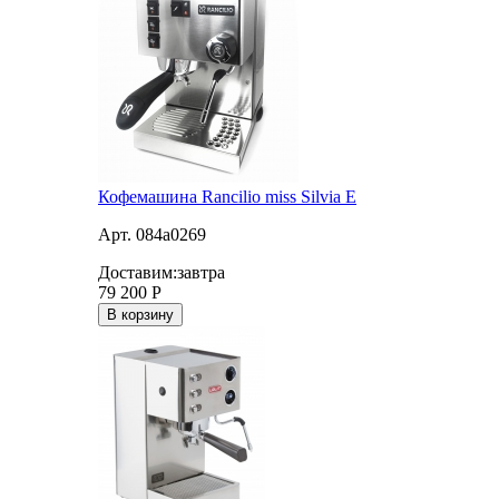
Кофемашина Rancilio miss Silvia E
Арт. 084a0269
Доставим:
завтра
79 200
Р
В корзину