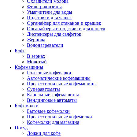
Охладители молока
Фильтр-корзины
Умягчители для воды
Подставки для чашек
Органайзер для стаканов и крышек
Органайзеры и подставки для капсул
Диспенсеры для салфеток
Жернова
Водонагреватели
Кофе
В зернах
Молотый
Кофемашины
Рожковые кофеварки
Автоматические кофемашины
Профессиональные кофемашины
Суперавтоматы
Капельные кофемашины
Вендинговые автоматы
Кофемолки
Бытовые кофемолки
Профессиональные кофемолки
Кофемолки для магазина
Посуда
Ложки для кофе