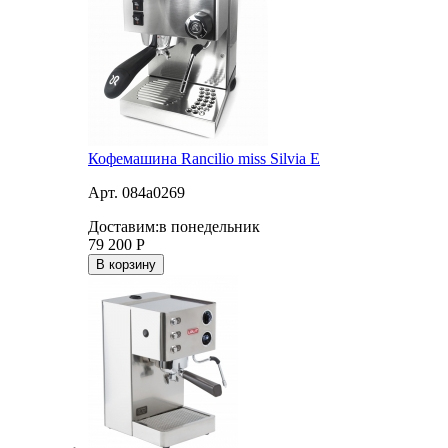
Кофемашина Rancilio miss Silvia E
Арт. 084a0269
Доставим:
в понедельник
79 200
Р
В корзину