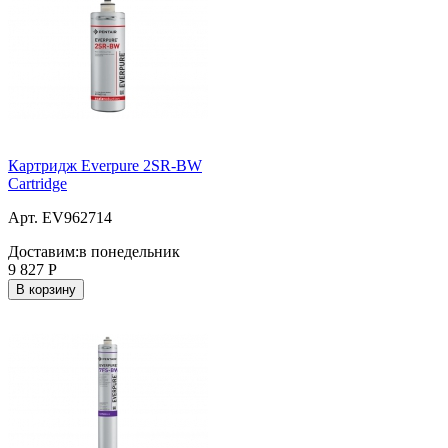
Картридж Everpure 2SR-BW
Cartridge
Арт. EV962714
Доставим:
в понедельник
9 827
Р
В корзину