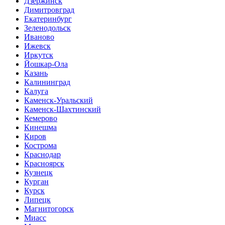
Дзержинск
Димитровград
Екатеринбург
Зеленодольск
Иваново
Ижевск
Иркутск
Йошкар-Ола
Казань
Калининград
Калуга
Каменск-Уральский
Каменск-Шахтинский
Кемерово
Кинешма
Киров
Кострома
Краснодар
Красноярск
Кузнецк
Курган
Курск
Липецк
Магнитогорск
Миасс