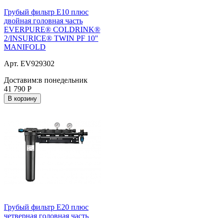
Грубый фильтр E10 плюс
двойная головная часть
EVERPURE® COLDRINK®
2/INSURICE® TWIN PF 10"
MANIFOLD
Арт. EV929302
Доставим:
в понедельник
41 790
Р
В корзину
Грубый фильтр E20 плюс
четверная головная часть