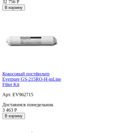
32 756
Р
В корзину
Кокосовый постфильтр
Everpure GS-215RO-H-inLine
Filter Kit
Арт. EV962715
Доставим:
в понедельник
3 463
Р
В корзину