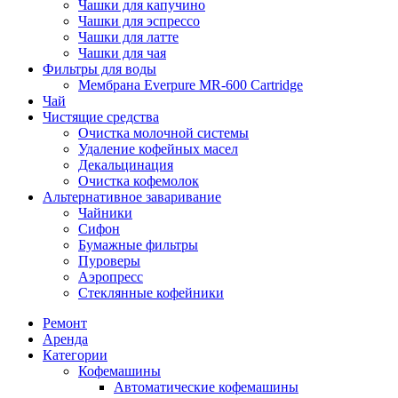
Чашки для капучино
Чашки для эспрессо
Чашки для латте
Чашки для чая
Фильтры для воды
Мембрана Everpure MR-600 Cartridge
Чай
Чистящие средства
Очистка молочной системы
Удаление кофейных масел
Декальцинация
Очистка кофемолок
Альтернативное заваривание
Чайники
Сифон
Бумажные фильтры
Пуроверы
Аэропресс
Стеклянные кофейники
Ремонт
Аренда
Категории
Кофемашины
Автоматические кофемашины