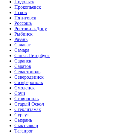
Подольск
Прокопьевск
Псков
Пятигорск
Россошь
Ростов-на-Дону
Рыбинск
Рязань
Салават
Самара
Санкт-Петербург
Саранск
Саратов
Севастополь
Северодвинск
Симферополь
Смоленск
Сочи
Ставрополь
Старый Оскол
Стерлитамак
Сургут
Сызрань
Сыктывкар
Таганрог