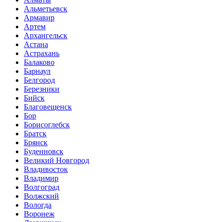
Альметьевск
Армавир
Артем
Архангельск
Астана
Астрахань
Балаково
Барнаул
Белгород
Березники
Бийск
Благовещенск
Бор
Борисоглебск
Братск
Брянск
Буденновск
Великий Новгород
Владивосток
Владимир
Волгоград
Волжский
Вологда
Воронеж