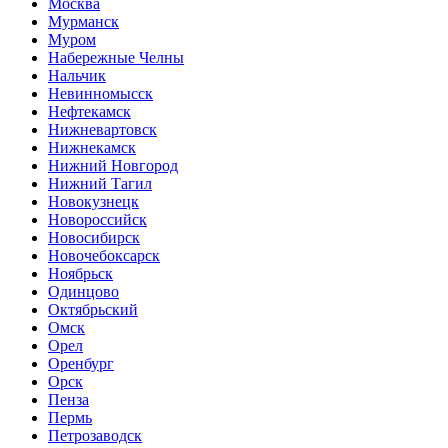
Москва
Мурманск
Муром
Набережные Челны
Нальчик
Невинномысск
Нефтекамск
Нижневартовск
Нижнекамск
Нижний Новгород
Нижний Тагил
Новокузнецк
Новороссийск
Новосибирск
Новочебоксарск
Ноябрьск
Одинцово
Октябрьский
Омск
Орел
Оренбург
Орск
Пенза
Пермь
Петрозаводск