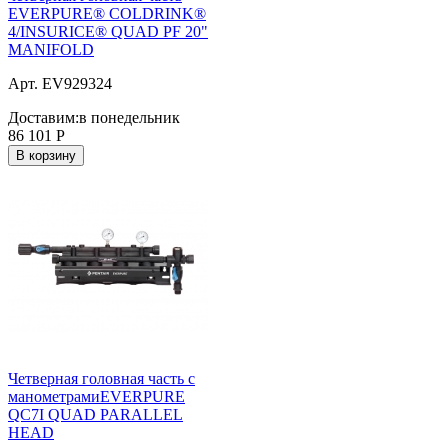
EVERPURE® COLDRINK®
4/INSURICE® QUAD PF 20"
MANIFOLD
Арт. EV929324
Доставим:
в понедельник
86 101
Р
В корзину
Четверная головная часть с
манометрамиEVERPURE
QC7I QUAD PARALLEL
HEAD