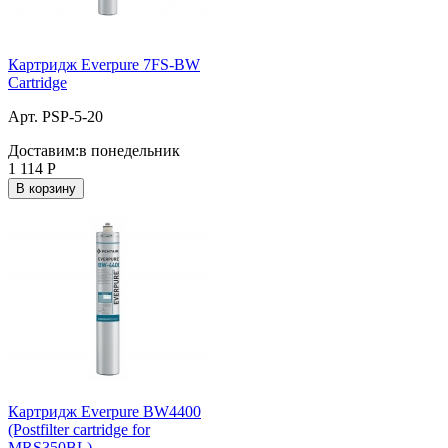
Картридж Everpure 7FS-BW
Cartridge
Арт. PSP-5-20
Доставим:
в понедельник
1 114
Р
В корзину
Картридж Everpure BW4400
(Postfilter cartridge for
MRS350BL)