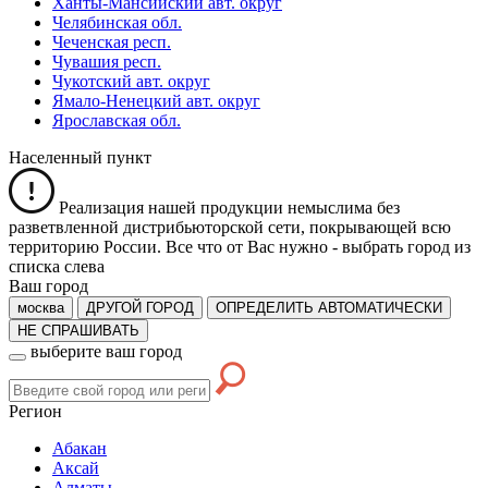
Ханты-Мансийский авт. округ
Челябинская обл.
Чеченская респ.
Чувашия респ.
Чукотский авт. округ
Ямало-Ненецкий авт. округ
Ярославская обл.
Населенный пункт
Реализация нашей продукции немыслима без
разветвленной дистрибьюторской сети, покрывающей всю
территорию России. Все что от Вас нужно -
выбрать город из
списка слева
Ваш город
москва
ДРУГОЙ ГОРОД
ОПРЕДЕЛИТЬ АВТОМАТИЧЕСКИ
НЕ СПРАШИВАТЬ
выберите ваш город
Регион
Абакан
Аксай
Алматы