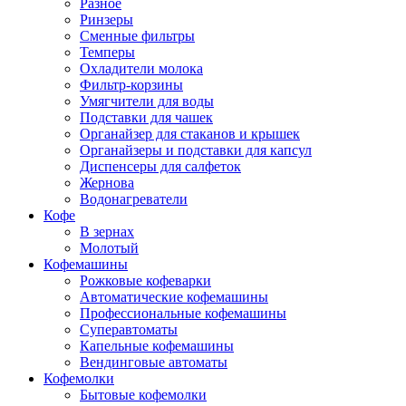
Разное
Ринзеры
Сменные фильтры
Темперы
Охладители молока
Фильтр-корзины
Умягчители для воды
Подставки для чашек
Органайзер для стаканов и крышек
Органайзеры и подставки для капсул
Диспенсеры для салфеток
Жернова
Водонагреватели
Кофе
В зернах
Молотый
Кофемашины
Рожковые кофеварки
Автоматические кофемашины
Профессиональные кофемашины
Суперавтоматы
Капельные кофемашины
Вендинговые автоматы
Кофемолки
Бытовые кофемолки