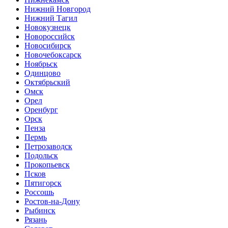
Нижний Новгород
Нижний Тагил
Новокузнецк
Новороссийск
Новосибирск
Новочебоксарск
Ноябрьск
Одинцово
Октябрьский
Омск
Орел
Оренбург
Орск
Пенза
Пермь
Петрозаводск
Подольск
Прокопьевск
Псков
Пятигорск
Россошь
Ростов-на-Дону
Рыбинск
Рязань