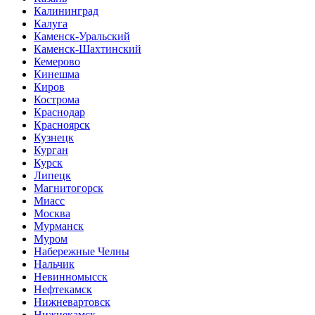
Калининград
Калуга
Каменск-Уральский
Каменск-Шахтинский
Кемерово
Кинешма
Киров
Кострома
Краснодар
Красноярск
Кузнецк
Курган
Курск
Липецк
Магнитогорск
Миасс
Москва
Мурманск
Муром
Набережные Челны
Нальчик
Невинномысск
Нефтекамск
Нижневартовск
Нижнекамск