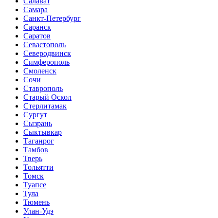
Салават
Самара
Санкт-Петербург
Саранск
Саратов
Севастополь
Северодвинск
Симферополь
Смоленск
Сочи
Ставрополь
Старый Оскол
Стерлитамак
Сургут
Сызрань
Сыктывкар
Таганрог
Тамбов
Тверь
Тольятти
Томск
Туапсе
Тула
Тюмень
Улан-Удэ