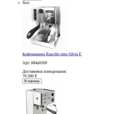
Хит
Кофемашина Rancilio miss Silvia E
Арт. 084a0269
Доставим:
в понедельник
79 200
Р
В корзину