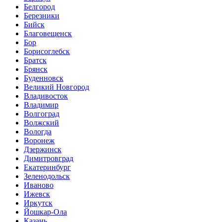
Белгород
Березники
Бийск
Благовещенск
Бор
Борисоглебск
Братск
Брянск
Буденновск
Великий Новгород
Владивосток
Владимир
Волгоград
Волжский
Вологда
Воронеж
Дзержинск
Димитровград
Екатеринбург
Зеленодольск
Иваново
Ижевск
Иркутск
Йошкар-Ола
Казань