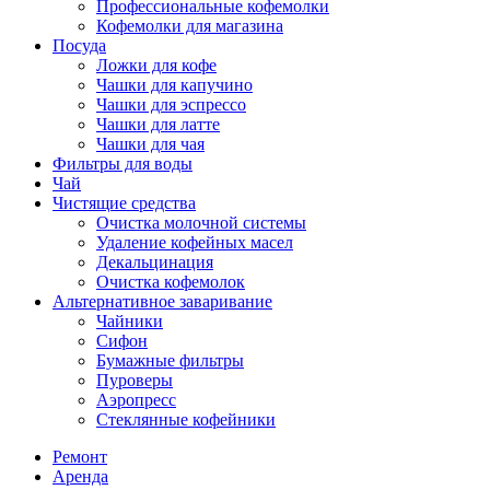
Профессиональные кофемолки
Кофемолки для магазина
Посуда
Ложки для кофе
Чашки для капучино
Чашки для эспрессо
Чашки для латте
Чашки для чая
Фильтры для воды
Чай
Чистящие средства
Очистка молочной системы
Удаление кофейных масел
Декальцинация
Очистка кофемолок
Альтернативное заваривание
Чайники
Сифон
Бумажные фильтры
Пуроверы
Аэропресс
Стеклянные кофейники
Ремонт
Аренда