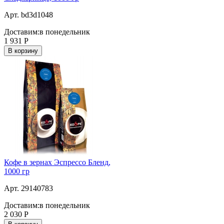
Арт. bd3d1048
Доставим:
в понедельник
1 931
Р
В корзину
Кофе в зернах Эспрессо Бленд,
1000 гр
Арт. 29140783
Доставим:
в понедельник
2 030
Р