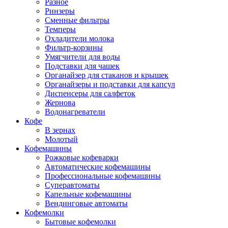
Разное
Ринзеры
Сменные фильтры
Темперы
Охладители молока
Фильтр-корзины
Умягчители для воды
Подставки для чашек
Органайзер для стаканов и крышек
Органайзеры и подставки для капсул
Диспенсеры для салфеток
Жернова
Водонагреватели
Кофе
В зернах
Молотый
Кофемашины
Рожковые кофеварки
Автоматические кофемашины
Профессиональные кофемашины
Суперавтоматы
Капельные кофемашины
Вендинговые автоматы
Кофемолки
Бытовые кофемолки