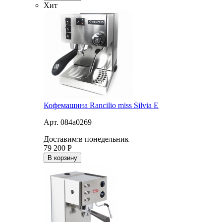
Хит
Кофемашина Rancilio miss Silvia E
Арт. 084a0269
Доставим:
в понедельник
79 200
Р
В корзину