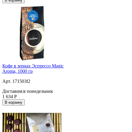
В корзину
Кофе в зернах Эспрессо Magic
Aroma, 1000 гр
Арт. 171503f2
Доставим:
в понедельник
1 634
Р
В корзину