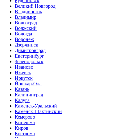
Буденновск
Великий Новгород
Владивосток
Владимир
Волгоград
Волжский
Вологда
Воронеж
Дзержинск
Димитровград
Екатеринбург
Зеленодольск
Иваново
Ижевск
Иркутск
Йошкар-Ола
Казань
Калининград
Калуга
Каменск-Уральский
Каменск-Шахтинский
Кемерово
Кинешма
Киров
Кострома