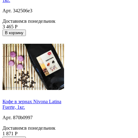
1кг.
Арт. 342506e3
Доставим:
в понедельник
3 465
Р
В корзину
Кофе в зернах Nivona Latina
Fuerte, 1кг.
Арт. 870b0997
Доставим:
в понедельник
1 871
Р