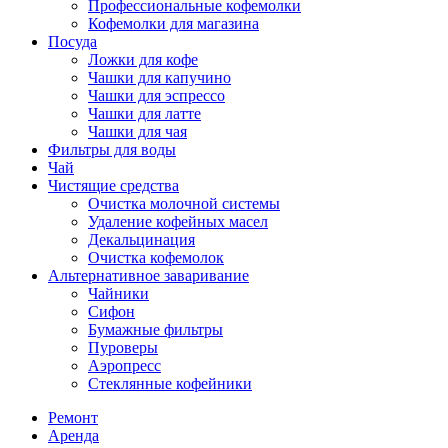
Профессиональные кофемолки
Кофемолки для магазина
Посуда
Ложки для кофе
Чашки для капучино
Чашки для эспрессо
Чашки для латте
Чашки для чая
Фильтры для воды
Чай
Чистящие средства
Очистка молочной системы
Удаление кофейных масел
Декальцинация
Очистка кофемолок
Альтернативное заваривание
Чайники
Сифон
Бумажные фильтры
Пуроверы
Аэропресс
Стеклянные кофейники
Ремонт
Аренда