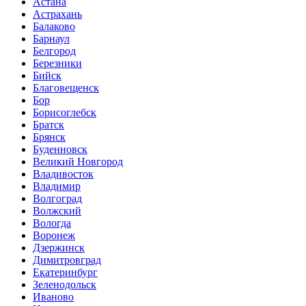
Астана
Астрахань
Балаково
Барнаул
Белгород
Березники
Бийск
Благовещенск
Бор
Борисоглебск
Братск
Брянск
Буденновск
Великий Новгород
Владивосток
Владимир
Волгоград
Волжский
Вологда
Воронеж
Дзержинск
Димитровград
Екатеринбург
Зеленодольск
Иваново