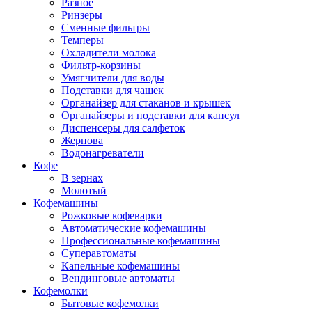
Разное
Ринзеры
Сменные фильтры
Темперы
Охладители молока
Фильтр-корзины
Умягчители для воды
Подставки для чашек
Органайзер для стаканов и крышек
Органайзеры и подставки для капсул
Диспенсеры для салфеток
Жернова
Водонагреватели
Кофе
В зернах
Молотый
Кофемашины
Рожковые кофеварки
Автоматические кофемашины
Профессиональные кофемашины
Суперавтоматы
Капельные кофемашины
Вендинговые автоматы
Кофемолки
Бытовые кофемолки