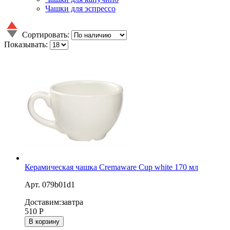
Чашки для эспрессо
Сортировать:
Показывать:
Керамическая чашка Cremaware Cup white 170 мл
Арт. 079b01d1
Доставим:
завтра
510
Р
В корзину