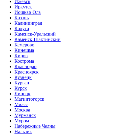
Ижевск
Иркутск
Йошкар-Ола
Казань
Калининград
Калуга
Каменск-Уральский
Каменск-Шахтинский
Кемерово
Кинешма
Киров
Кострома
Краснодар
Красноярск
Кузнецк
Курган
Курск
Липецк
Магнитогорск
Миасс
Москва
Мурманск
Муром
Набережные Челны
Нальчик