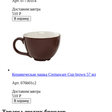
Арт. 077301c4
Доставим:
завтра
510
Р
В корзину
Керамическая чашка Cremaware Cup brown 57 мл
Арт. 076b01c2
Доставим:
завтра
510
Р
В корзину
Товары других брендов