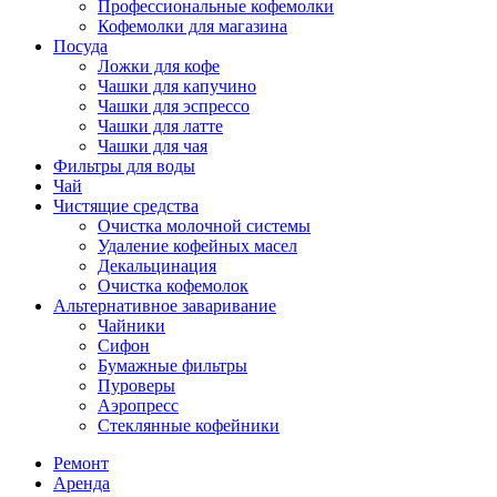
Профессиональные кофемолки
Кофемолки для магазина
Посуда
Ложки для кофе
Чашки для капучино
Чашки для эспрессо
Чашки для латте
Чашки для чая
Фильтры для воды
Чай
Чистящие средства
Очистка молочной системы
Удаление кофейных масел
Декальцинация
Очистка кофемолок
Альтернативное заваривание
Чайники
Сифон
Бумажные фильтры
Пуроверы
Аэропресс
Стеклянные кофейники
Ремонт
Аренда