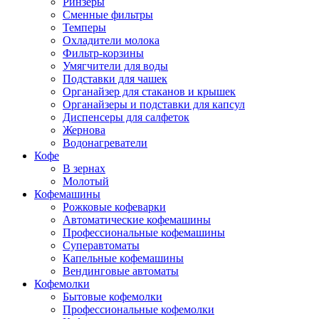
Ринзеры
Сменные фильтры
Темперы
Охладители молока
Фильтр-корзины
Умягчители для воды
Подставки для чашек
Органайзер для стаканов и крышек
Органайзеры и подставки для капсул
Диспенсеры для салфеток
Жернова
Водонагреватели
Кофе
В зернах
Молотый
Кофемашины
Рожковые кофеварки
Автоматические кофемашины
Профессиональные кофемашины
Суперавтоматы
Капельные кофемашины
Вендинговые автоматы
Кофемолки
Бытовые кофемолки
Профессиональные кофемолки