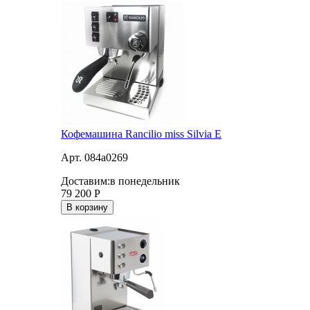
Кофемашина Rancilio miss Silvia E
Арт. 084a0269
Доставим:
в понедельник
79 200
Р
В корзину