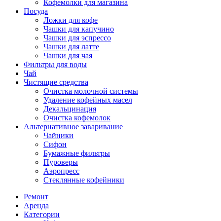
Кофемолки для магазина
Посуда
Ложки для кофе
Чашки для капучино
Чашки для эспрессо
Чашки для латте
Чашки для чая
Фильтры для воды
Чай
Чистящие средства
Очистка молочной системы
Удаление кофейных масел
Декальцинация
Очистка кофемолок
Альтернативное заваривание
Чайники
Сифон
Бумажные фильтры
Пуроверы
Аэропресс
Стеклянные кофейники
Ремонт
Аренда
Категории