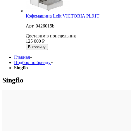
Кофемашина Lelit VICTORIA PL91T
Арт. 0426015b
Доставим:
в понедельник
125 000
Р
В корзину
Главная
»
Подбор по бренду
»
Singflo
Singflo