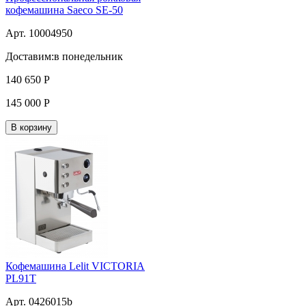
кофемашина Saeco SE-50
Арт. 10004950
Доставим:
в понедельник
140 650
Р
145 000
Р
В корзину
Кофемашина Lelit VICTORIA
PL91T
Арт. 0426015b