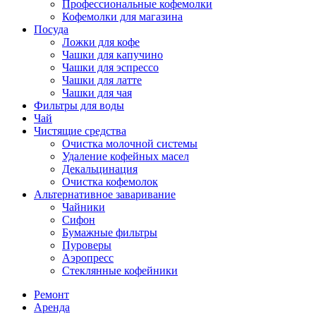
Профессиональные кофемолки
Кофемолки для магазина
Посуда
Ложки для кофе
Чашки для капучино
Чашки для эспрессо
Чашки для латте
Чашки для чая
Фильтры для воды
Чай
Чистящие средства
Очистка молочной системы
Удаление кофейных масел
Декальцинация
Очистка кофемолок
Альтернативное заваривание
Чайники
Сифон
Бумажные фильтры
Пуроверы
Аэропресс
Стеклянные кофейники
Ремонт
Аренда