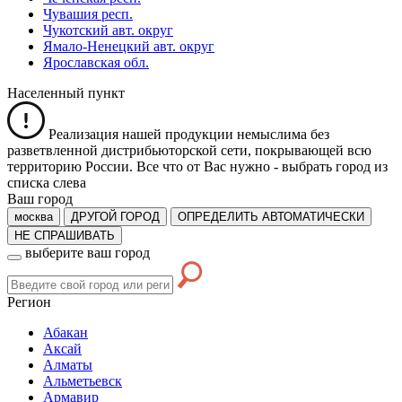
Чувашия респ.
Чукотский авт. округ
Ямало-Ненецкий авт. округ
Ярославская обл.
Населенный пункт
Реализация нашей продукции немыслима без
разветвленной дистрибьюторской сети, покрывающей всю
территорию России. Все что от Вас нужно -
выбрать город из
списка слева
Ваш город
москва
ДРУГОЙ ГОРОД
ОПРЕДЕЛИТЬ АВТОМАТИЧЕСКИ
НЕ СПРАШИВАТЬ
выберите ваш город
Регион
Абакан
Аксай
Алматы
Альметьевск
Армавир