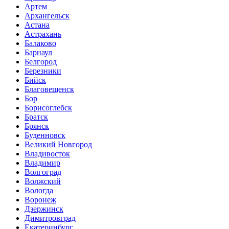
Артем
Архангельск
Астана
Астрахань
Балаково
Барнаул
Белгород
Березники
Бийск
Благовещенск
Бор
Борисоглебск
Братск
Брянск
Буденновск
Великий Новгород
Владивосток
Владимир
Волгоград
Волжский
Вологда
Воронеж
Дзержинск
Димитровград
Екатеринбург