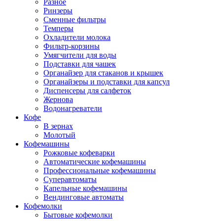
Разное
Ринзеры
Сменные фильтры
Темперы
Охладители молока
Фильтр-корзины
Умягчители для воды
Подставки для чашек
Органайзер для стаканов и крышек
Органайзеры и подставки для капсул
Диспенсеры для салфеток
Жернова
Водонагреватели
Кофе
В зернах
Молотый
Кофемашины
Рожковые кофеварки
Автоматические кофемашины
Профессиональные кофемашины
Суперавтоматы
Капельные кофемашины
Вендинговые автоматы
Кофемолки
Бытовые кофемолки