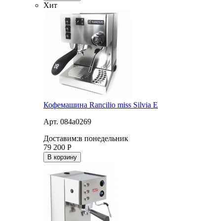
Хит
Кофемашина Rancilio miss Silvia E
Арт. 084a0269
Доставим:
в понедельник
79 200
Р
В корзину