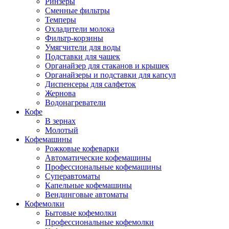
Ринзеры
Сменные фильтры
Темперы
Охладители молока
Фильтр-корзины
Умягчители для воды
Подставки для чашек
Органайзер для стаканов и крышек
Органайзеры и подставки для капсул
Диспенсеры для салфеток
Жернова
Водонагреватели
Кофе
В зернах
Молотый
Кофемашины
Рожковые кофеварки
Автоматические кофемашины
Профессиональные кофемашины
Суперавтоматы
Капельные кофемашины
Вендинговые автоматы
Кофемолки
Бытовые кофемолки
Профессиональные кофемолки