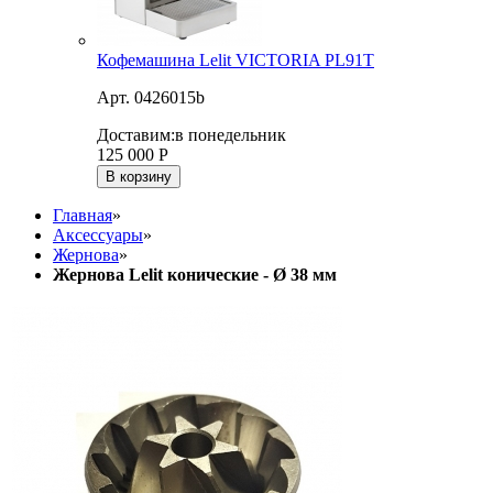
Кофемашина Lelit VICTORIA PL91T
Арт. 0426015b
Доставим:
в понедельник
125 000
Р
В корзину
Главная
»
Аксессуары
»
Жернова
»
Жернова Lelit конические - Ø 38 мм