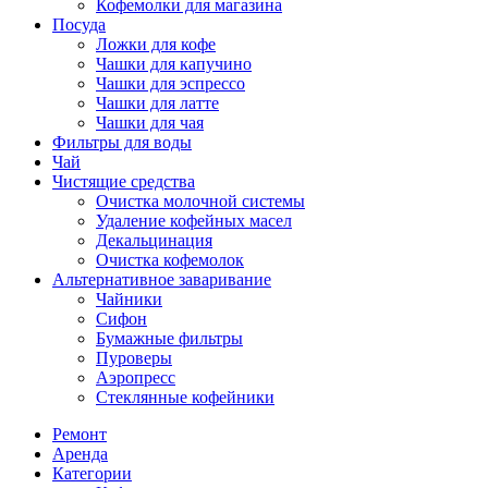
Кофемолки для магазина
Посуда
Ложки для кофе
Чашки для капучино
Чашки для эспрессо
Чашки для латте
Чашки для чая
Фильтры для воды
Чай
Чистящие средства
Очистка молочной системы
Удаление кофейных масел
Декальцинация
Очистка кофемолок
Альтернативное заваривание
Чайники
Сифон
Бумажные фильтры
Пуроверы
Аэропресс
Стеклянные кофейники
Ремонт
Аренда
Категории