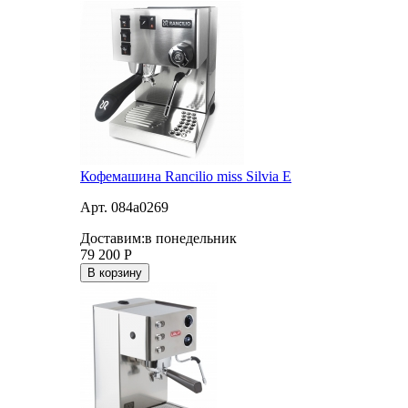
Кофемашина Rancilio miss Silvia E
Арт. 084a0269
Доставим:
в понедельник
79 200
Р
В корзину