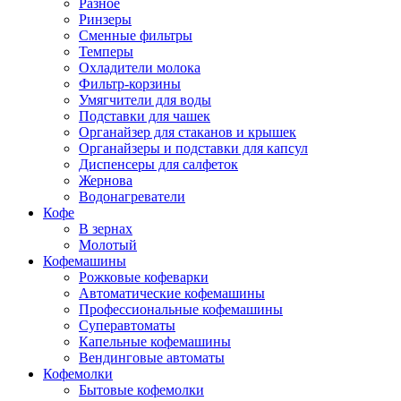
Разное
Ринзеры
Сменные фильтры
Темперы
Охладители молока
Фильтр-корзины
Умягчители для воды
Подставки для чашек
Органайзер для стаканов и крышек
Органайзеры и подставки для капсул
Диспенсеры для салфеток
Жернова
Водонагреватели
Кофе
В зернах
Молотый
Кофемашины
Рожковые кофеварки
Автоматические кофемашины
Профессиональные кофемашины
Суперавтоматы
Капельные кофемашины
Вендинговые автоматы
Кофемолки
Бытовые кофемолки