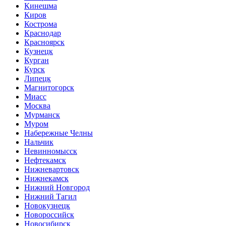
Кинешма
Киров
Кострома
Краснодар
Красноярск
Кузнецк
Курган
Курск
Липецк
Магнитогорск
Миасс
Москва
Мурманск
Муром
Набережные Челны
Нальчик
Невинномысск
Нефтекамск
Нижневартовск
Нижнекамск
Нижний Новгород
Нижний Тагил
Новокузнецк
Новороссийск
Новосибирск