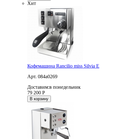
Хит
Кофемашина Rancilio miss Silvia E
Арт. 084a0269
Доставим:
в понедельник
79 200
Р
В корзину