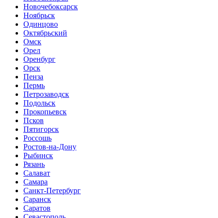
Новочебоксарск
Ноябрьск
Одинцово
Октябрьский
Омск
Орел
Оренбург
Орск
Пенза
Пермь
Петрозаводск
Подольск
Прокопьевск
Псков
Пятигорск
Россошь
Ростов-на-Дону
Рыбинск
Рязань
Салават
Самара
Санкт-Петербург
Саранск
Саратов
Севастополь