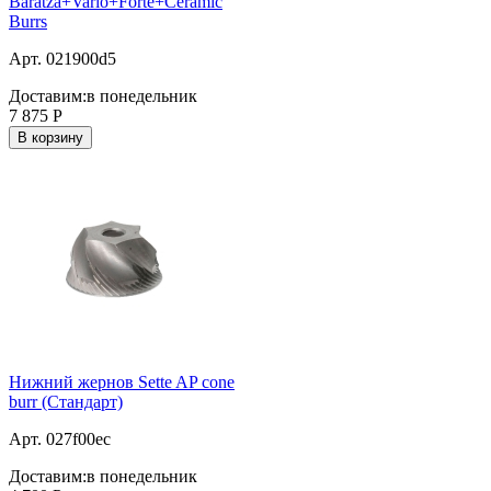
Baratza+Vario+Forte+Ceramic
Burrs
Арт. 021900d5
Доставим:
в понедельник
7 875
Р
В корзину
Нижний жернов Sette AP cone
burr (Стандарт)
Арт. 027f00ec
Доставим:
в понедельник