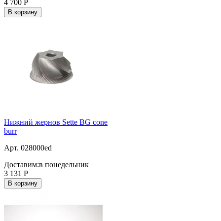
4 700
Р
В корзину
Нижний жернов Sette BG cone
burr
Арт. 028000ed
Доставим:
в понедельник
3 131
Р
В корзину