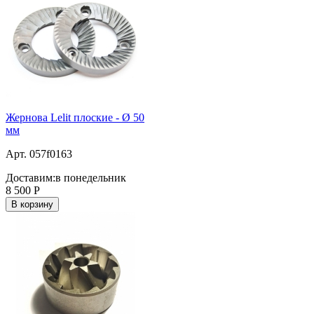
Жернова Lelit плоские - Ø 50
мм
Арт. 057f0163
Доставим:
в понедельник
8 500
Р
В корзину