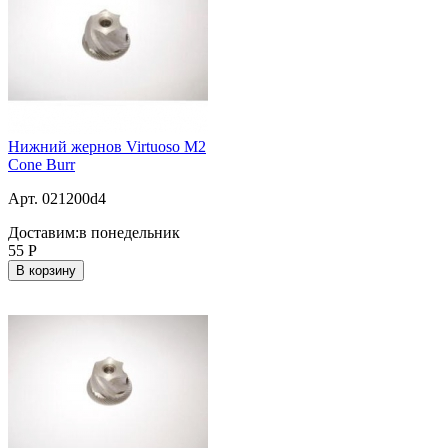
Нижний жернов Virtuoso M2
Cone Burr
Арт. 021200d4
Доставим:
в понедельник
55
Р
В корзину