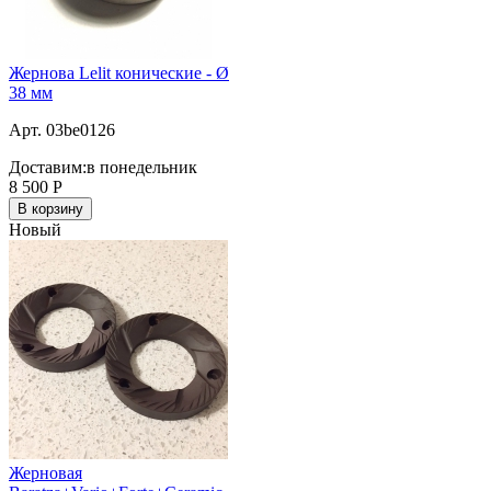
Жернова Lelit конические - Ø
38 мм
Арт. 03be0126
Доставим:
в понедельник
8 500
Р
В корзину
Новый
Жерновая