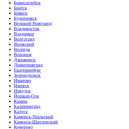
Борисоглебск
Братск
Брянск
Буденновск
Великий Новгород
Владивосток
Владимир
Волгоград
Волжский
Вологда
Воронеж
Дзержинск
Димитровград
Екатеринбург
Зеленодольск
Иваново
Ижевск
Иркутск
Йошкар-Ола
Казань
Калининград
Калуга
Каменск-Уральский
Каменск-Шахтинский
Кемерово