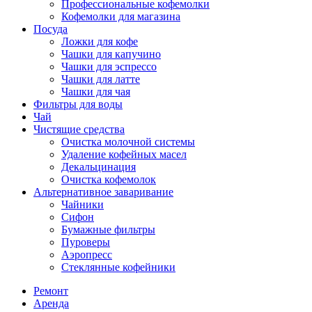
Профессиональные кофемолки
Кофемолки для магазина
Посуда
Ложки для кофе
Чашки для капучино
Чашки для эспрессо
Чашки для латте
Чашки для чая
Фильтры для воды
Чай
Чистящие средства
Очистка молочной системы
Удаление кофейных масел
Декальцинация
Очистка кофемолок
Альтернативное заваривание
Чайники
Сифон
Бумажные фильтры
Пуроверы
Аэропресс
Стеклянные кофейники
Ремонт
Аренда