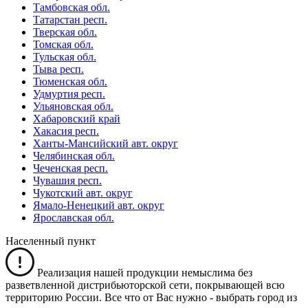
Тамбовская обл.
Татарстан респ.
Тверская обл.
Томская обл.
Тульская обл.
Тыва респ.
Тюменская обл.
Удмуртия респ.
Ульяновская обл.
Хабаровский край
Хакасия респ.
Ханты-Мансийский авт. округ
Челябинская обл.
Чеченская респ.
Чувашия респ.
Чукотский авт. округ
Ямало-Ненецкий авт. округ
Ярославская обл.
Населенный пункт
Реализация нашей продукции немыслима без
разветвленной дистрибьюторской сети, покрывающей всю
территорию России. Все что от Вас нужно -
выбрать город из