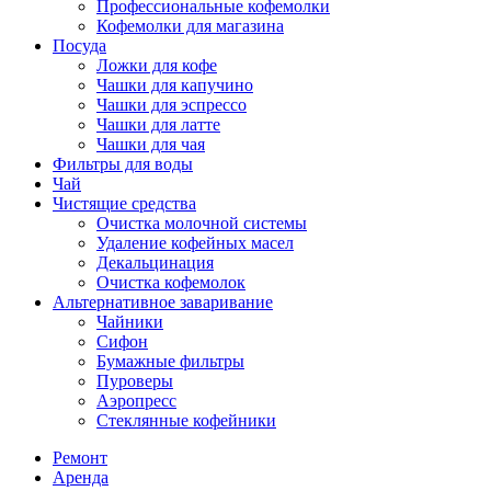
Профессиональные кофемолки
Кофемолки для магазина
Посуда
Ложки для кофе
Чашки для капучино
Чашки для эспрессо
Чашки для латте
Чашки для чая
Фильтры для воды
Чай
Чистящие средства
Очистка молочной системы
Удаление кофейных масел
Декальцинация
Очистка кофемолок
Альтернативное заваривание
Чайники
Сифон
Бумажные фильтры
Пуроверы
Аэропресс
Стеклянные кофейники
Ремонт
Аренда