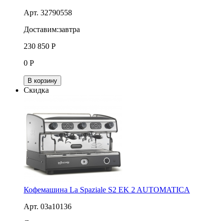
Арт. 32790558
Доставим:
завтра
230 850
Р
0
Р
В корзину
Скидка
Кофемашина La Spaziale S2 EK 2 AUTOMATICA
Арт. 03a10136