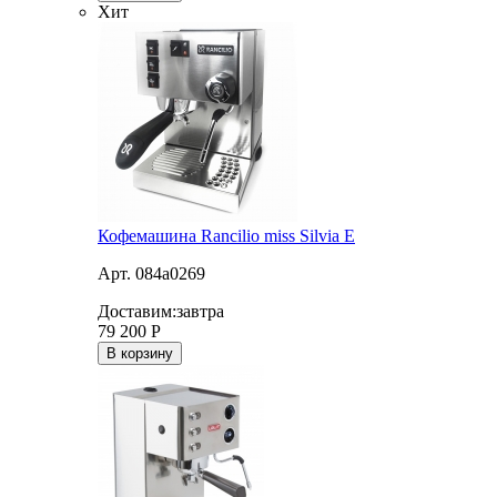
Хит
Кофемашина Rancilio miss Silvia E
Арт. 084a0269
Доставим:
завтра
79 200
Р
В корзину