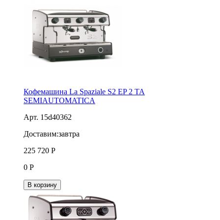
Кофемашина La Spaziale S2 ЕP 2 TA
SEMIAUTOMATICA
Арт. 15d40362
Доставим:
завтра
225 720
Р
0
Р
В корзину