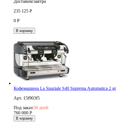
Доставим:
завтра
235 125
Р
0
Р
В корзину
Кофемашина La Spaziale S40 Suprema Automatica 2 gr
Арт. 15f903f5
Под заказ:
30 дней
760 000
Р
В корзину