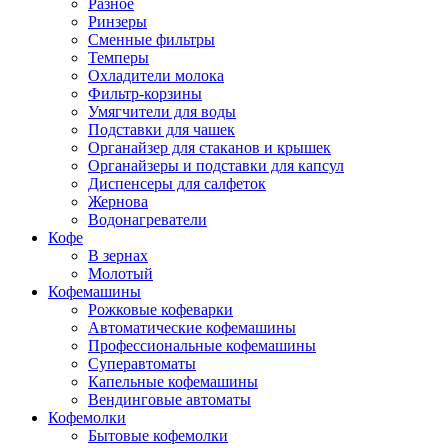
Разное
Ринзеры
Сменные фильтры
Темперы
Охладители молока
Фильтр-корзины
Умягчители для воды
Подставки для чашек
Органайзер для стаканов и крышек
Органайзеры и подставки для капсул
Диспенсеры для салфеток
Жернова
Водонагреватели
Кофе
В зернах
Молотый
Кофемашины
Рожковые кофеварки
Автоматические кофемашины
Профессиональные кофемашины
Суперавтоматы
Капельные кофемашины
Вендинговые автоматы
Кофемолки
Бытовые кофемолки