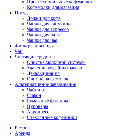
Профессиональные кофемолки
Кофемолки для магазина
Посуда
Ложки для кофе
Чашки для капучино
Чашки для эспрессо
Чашки для латте
Чашки для чая
Фильтры для воды
Чай
Чистящие средства
Очистка молочной системы
Удаление кофейных масел
Декальцинация
Очистка кофемолок
Альтернативное заваривание
Чайники
Сифон
Бумажные фильтры
Пуроверы
Аэропресс
Стеклянные кофейники
Ремонт
Аренда