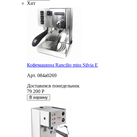
Хит
Кофемашина Rancilio miss Silvia E
Арт. 084a0269
Доставим:
в понедельник
79 200
Р
В корзину