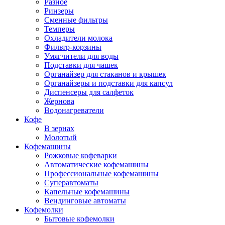
Разное
Ринзеры
Сменные фильтры
Темперы
Охладители молока
Фильтр-корзины
Умягчители для воды
Подставки для чашек
Органайзер для стаканов и крышек
Органайзеры и подставки для капсул
Диспенсеры для салфеток
Жернова
Водонагреватели
Кофе
В зернах
Молотый
Кофемашины
Рожковые кофеварки
Автоматические кофемашины
Профессиональные кофемашины
Суперавтоматы
Капельные кофемашины
Вендинговые автоматы
Кофемолки
Бытовые кофемолки