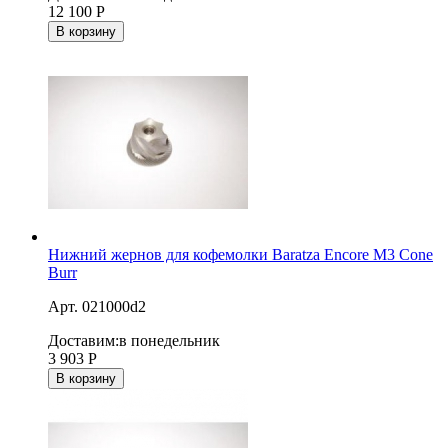
12 100
Р
В корзину
Нижний жернов для кофемолки Baratza Encore M3 Cone
Burr
Арт. 021000d2
Доставим:
в понедельник
3 903
Р
В корзину