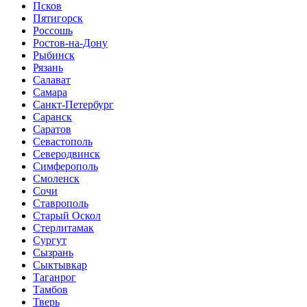
Псков
Пятигорск
Россошь
Ростов-на-Дону
Рыбинск
Рязань
Салават
Самара
Санкт-Петербург
Саранск
Саратов
Севастополь
Северодвинск
Симферополь
Смоленск
Сочи
Ставрополь
Старый Оскол
Стерлитамак
Сургут
Сызрань
Сыктывкар
Таганрог
Тамбов
Тверь