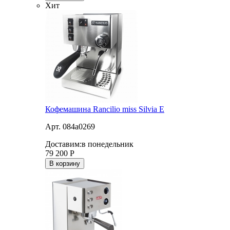
Хит
Кофемашина Rancilio miss Silvia E
Арт. 084a0269
Доставим:
в понедельник
79 200
Р
В корзину