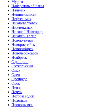
Муром
Набережные Челны
Нальчик
Невинномысск
Нефтекамск
Нижневартовск
Нижнекамск
Нижний Новгород
Нижний Тагил
Новокузнецк
Новороссийск
Новосибирск
Новочебоксарск
Ноябрьск
Одинцово
Октябрьский
Омск
Орел
Оренбург
Орск
Пенза
Пермь
Петрозаводск
Подольск
Прокопьевск