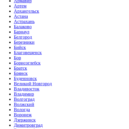
Армавир
Артем
Архангельск
Астана
Астрахань
Балаково
Барнаул
Белгород
Березники
Бийск
Благовещенск
Бор
Борисоглебск
Братск
Брянск
Буденновск
Великий Новгород
Владивосток
Владимир
Волгоград
Волжский
Вологда
Воронеж
Дзержинск
Димитровград