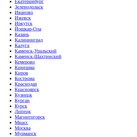
Екатеринбург
Зеленодольск
Иваново
Ижевск
Иркутск
Йошкар-Ола
Казань
Калининград
Калуга
Каменск-Уральский
Каменск-Шахтинский
Кемерово
Кинешма
Киров
Кострома
Краснодар
Красноярск
Кузнецк
Курган
Курск
Липецк
Магнитогорск
Миасс
Москва
Мурманск