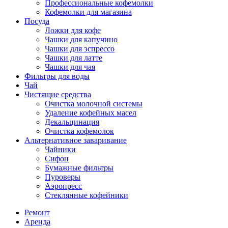
Профессиональные кофемолки
Кофемолки для магазина
Посуда
Ложки для кофе
Чашки для капучино
Чашки для эспрессо
Чашки для латте
Чашки для чая
Фильтры для воды
Чай
Чистящие средства
Очистка молочной системы
Удаление кофейных масел
Декальцинация
Очистка кофемолок
Альтернативное заваривание
Чайники
Сифон
Бумажные фильтры
Пуроверы
Аэропресс
Стеклянные кофейники
Ремонт
Аренда