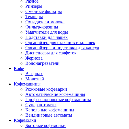
Разное
Ринзеры
Сменные фильтры
Темперы
Охладители молока
Фильтр-корзины
Умягчители для воды
Подставки для чашек
Органайзер для стаканов и крышек
Органайзеры и подставки для капсул
Диспенсеры для салфеток
Жернова
Водонагреватели
Кофе
В зернах
Молотый
Кофемашины
Рожковые кофеварки
Автоматические кофемашины
Профессиональные кофемашины
Суперавтоматы
Капельные кофемашины
Вендинговые автоматы
Кофемолки
Бытовые кофемолки