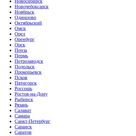
Новосибирск
Новочебоксарск
Ноябрьск
Одинцово
Октябрьский
Омск
Орел
Оренбург
Орск
Пенза
Пермь
Петрозаводск
Подольск
Прокопьевск
Псков
Пятигорск
Россошь
Ростов-на-Дону
Рыбинск
Рязань
Салават
Самара
Санкт-Петербург
Саранск
Саратов