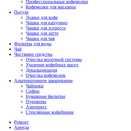
Профессиональные кофемолки
Кофемолки для магазина
Посуда
Ложки для кофе
Чашки для капучино
Чашки для эспрессо
Чашки для латте
Чашки для чая
Фильтры для воды
Чай
Чистящие средства
Очистка молочной системы
Удаление кофейных масел
Декальцинация
Очистка кофемолок
Альтернативное заваривание
Чайники
Сифон
Бумажные фильтры
Пуроверы
Аэропресс
Стеклянные кофейники
Ремонт
Аренда