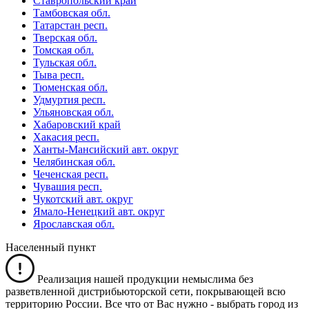
Ставропольский край
Тамбовская обл.
Татарстан респ.
Тверская обл.
Томская обл.
Тульская обл.
Тыва респ.
Тюменская обл.
Удмуртия респ.
Ульяновская обл.
Хабаровский край
Хакасия респ.
Ханты-Мансийский авт. округ
Челябинская обл.
Чеченская респ.
Чувашия респ.
Чукотский авт. округ
Ямало-Ненецкий авт. округ
Ярославская обл.
Населенный пункт
Реализация нашей продукции немыслима без
разветвленной дистрибьюторской сети, покрывающей всю
территорию России. Все что от Вас нужно -
выбрать город из