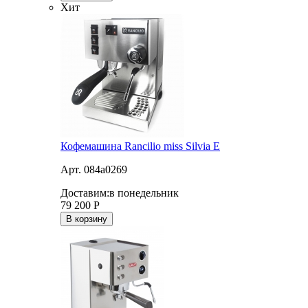
Хит
Кофемашина Rancilio miss Silvia E
Арт. 084a0269
Доставим:
в понедельник
79 200
Р
В корзину