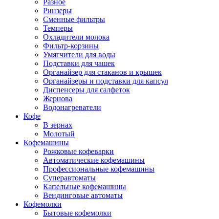
Разное
Ринзеры
Сменные фильтры
Темперы
Охладители молока
Фильтр-корзины
Умягчители для воды
Подставки для чашек
Органайзер для стаканов и крышек
Органайзеры и подставки для капсул
Диспенсеры для салфеток
Жернова
Водонагреватели
Кофе
В зернах
Молотый
Кофемашины
Рожковые кофеварки
Автоматические кофемашины
Профессиональные кофемашины
Суперавтоматы
Капельные кофемашины
Вендинговые автоматы
Кофемолки
Бытовые кофемолки