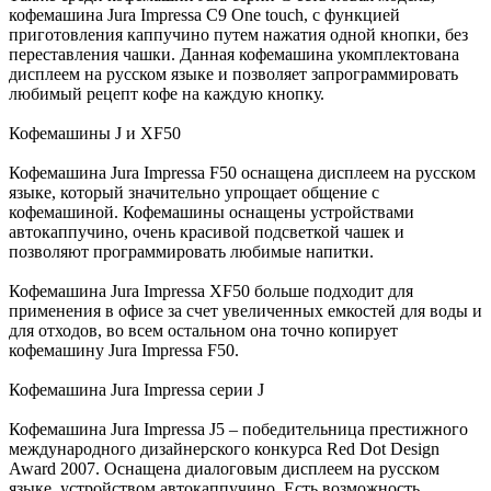
кофемашина Jura Impressa C9 One touch, с функцией
приготовления каппучино путем нажатия одной кнопки, без
переставления чашки. Данная кофемашина укомплектована
дисплеем на русском языке и позволяет запрограммировать
любимый рецепт кофе на каждую кнопку.
Кофемашины J и XF50
Кофемашина Jura Impressa F50 оснащена дисплеем на русском
языке, который значительно упрощает общение с
кофемашиной. Кофемашины оснащены устройствами
автокаппучино, очень красивой подсветкой чашек и
позволяют программировать любимые напитки.
Кофемашина Jura Impressa XF50 больше подходит для
применения в офисе за счет увеличенных емкостей для воды и
для отходов, во всем остальном она точно копирует
кофемашину Jura Impressa F50.
Кофемашина Jura Impressa серии J
Кофемашина Jura Impressa J5 – победительница престижного
международного дизайнерского конкурса Red Dot Design
Award 2007. Оснащена диалоговым дисплеем на русском
языке, устройством автокаппучино. Есть возможность