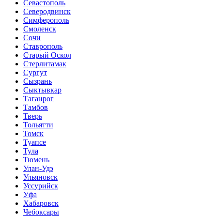
Севастополь
Северодвинск
Симферополь
Смоленск
Сочи
Ставрополь
Старый Оскол
Стерлитамак
Сургут
Сызрань
Сыктывкар
Таганрог
Тамбов
Тверь
Тольятти
Томск
Туапсе
Тула
Тюмень
Улан-Удэ
Ульяновск
Уссурийск
Уфа
Хабаровск
Чебоксары