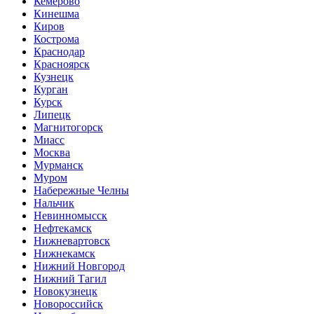
Кемерово
Кинешма
Киров
Кострома
Краснодар
Красноярск
Кузнецк
Курган
Курск
Липецк
Магнитогорск
Миасс
Москва
Мурманск
Муром
Набережные Челны
Нальчик
Невинномысск
Нефтекамск
Нижневартовск
Нижнекамск
Нижний Новгород
Нижний Тагил
Новокузнецк
Новороссийск