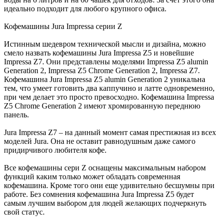
идеально подходит для любого крупного офиса.
Кофемашины Jura Impressa серии Z
Истинным шедевром технической мысли и дизайна, можно
смело назвать кофемашины Jura Impressa Z5 и новейшие
Impressa Z7. Они представлены моделями Impressa Z5 alumin
Generation 2, Impressa Z5 Chrome Generation 2, Impressa Z7.
Кофемашина Jura Impressa Z5 alumin Generation 2 уникальна
тем, что умеет готовить два каппучино и латте одновременно,
при чем делает это просто превосходно. Кофемашина Impressa
Z5 Chrome Generation 2 имеют хромированную переднюю
панель.
Jura Impressa Z7 – на данный момент самая престижная из всех
моделей Jura. Она не оставит равнодушным даже самого
придирчивого любителя кофе.
Все кофемашины сери Z оснащены максимальным набором
функций каким только может обладать современная
кофемашина. Кроме того они еще удивительно бесшумны при
работе. Без сомнения кофемашина Jura Impressa Z5 будет
самым лучшим выбором для людей желающих подчеркнуть
свой статус.