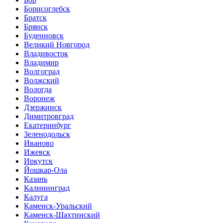
Борисоглебск
Братск
Брянск
Буденновск
Великий Новгород
Владивосток
Владимир
Волгоград
Волжский
Вологда
Воронеж
Дзержинск
Димитровград
Екатеринбург
Зеленодольск
Иваново
Ижевск
Иркутск
Йошкар-Ола
Казань
Калининград
Калуга
Каменск-Уральский
Каменск-Шахтинский