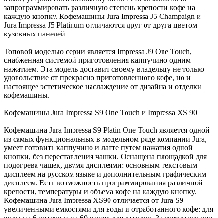
запрограммировать различную степень крепости кофе на
каждую кнопку. Кофемашины Jura Impressa J5 Champaign и
Jurа Impressa J5 Platinum отличаются друг от друга цветом
кузовных панелей.
Топовой моделью серии является Impressa J9 One Touch,
снабженная системой приготовления каппучино одним
нажатием. Эта модель доставит своему владельцу не только
удовольствие от прекрасно приготовленного кофе, но и
настоящее эстетическое наслаждение от дизайна и отделки
кофемашины.
Кофемашины Jura Impressa S9 One Touch и Impressa XS 90
Кофемашина Jura Impressa S9 Platin One Touch является одной
из самых функциональных в модельном ряде компании Jura,
умеет готовить каппучино и латте путем нажатия одной
кнопки, без переставления чашки. Оснащена площадкой для
подогрева чашек, двумя дисплеями: основным текстовым
дисплеем на русском языке и дополнительным графическим
дисплеем. Есть возможность программирования различной
крепости, температуры и объема кофе на каждую кнопку.
Кофемашина Jura Impressa XS90 отличается от Jura S9
увеличенными емкостями для воды и отработанного кофе: для
воды на 6 литров и на 60 чашек для отходов. За счет этого она