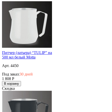
Питчер (латьера) “TULIP” на
500 мл белый Motta
Арт. 4450
Под заказ:
30 дней
1 808
Р
В корзину
Скидка