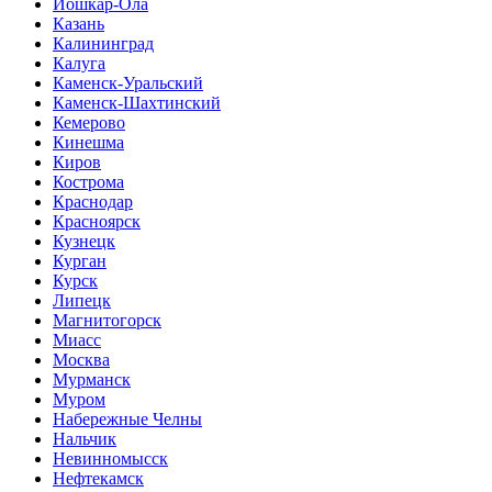
Йошкар-Ола
Казань
Калининград
Калуга
Каменск-Уральский
Каменск-Шахтинский
Кемерово
Кинешма
Киров
Кострома
Краснодар
Красноярск
Кузнецк
Курган
Курск
Липецк
Магнитогорск
Миасс
Москва
Мурманск
Муром
Набережные Челны
Нальчик
Невинномысск
Нефтекамск