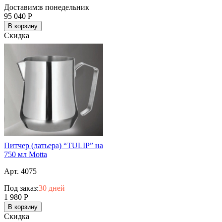
Доставим:
в понедельник
95 040
Р
В корзину
Скидка
Питчер (латьера) “TULIP” на
750 мл Motta
Арт. 4075
Под заказ:
30 дней
1 980
Р
В корзину
Скидка