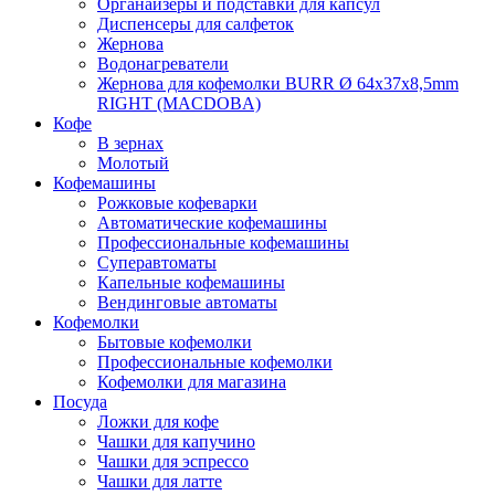
Органайзеры и подставки для капсул
Диспенсеры для салфеток
Жернова
Водонагреватели
Жернова для кофемолки BURR Ø 64x37x8,5mm
RIGHT (MACDOBA)
Кофе
В зернах
Молотый
Кофемашины
Рожковые кофеварки
Автоматические кофемашины
Профессиональные кофемашины
Суперавтоматы
Капельные кофемашины
Вендинговые автоматы
Кофемолки
Бытовые кофемолки
Профессиональные кофемолки
Кофемолки для магазина
Посуда
Ложки для кофе
Чашки для капучино
Чашки для эспрессо
Чашки для латте