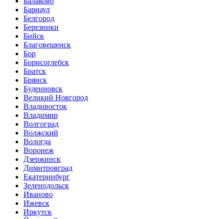
Балаково
Барнаул
Белгород
Березники
Бийск
Благовещенск
Бор
Борисоглебск
Братск
Брянск
Буденновск
Великий Новгород
Владивосток
Владимир
Волгоград
Волжский
Вологда
Воронеж
Дзержинск
Димитровград
Екатеринбург
Зеленодольск
Иваново
Ижевск
Иркутск