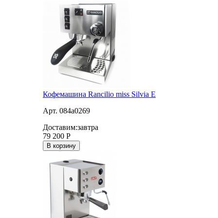
Кофемашина Rancilio miss Silvia E
Арт. 084a0269
Доставим:
завтра
79 200
Р
В корзину