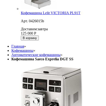
Кофемашина Lelit VICTORIA PL91T
Арт. 0426015b
Доставим:
завтра
125 000
Р
В корзину
Главная
»
Кофемашины
»
Автоматические кофемашины
»
Кофемашина Saeco Exprelia DGT SS