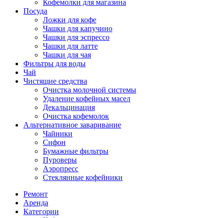
Кофемолки для магазина
Посуда
Ложки для кофе
Чашки для капучино
Чашки для эспрессо
Чашки для латте
Чашки для чая
Фильтры для воды
Чай
Чистящие средства
Очистка молочной системы
Удаление кофейных масел
Декальцинация
Очистка кофемолок
Альтернативное заваривание
Чайники
Сифон
Бумажные фильтры
Пуроверы
Аэропресс
Стеклянные кофейники
Ремонт
Аренда
Категории