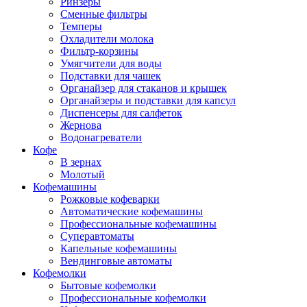
Ринзеры
Сменные фильтры
Темперы
Охладители молока
Фильтр-корзины
Умягчители для воды
Подставки для чашек
Органайзер для стаканов и крышек
Органайзеры и подставки для капсул
Диспенсеры для салфеток
Жернова
Водонагреватели
Кофе
В зернах
Молотый
Кофемашины
Рожковые кофеварки
Автоматические кофемашины
Профессиональные кофемашины
Суперавтоматы
Капельные кофемашины
Вендинговые автоматы
Кофемолки
Бытовые кофемолки
Профессиональные кофемолки