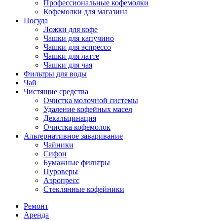
Профессиональные кофемолки
Кофемолки для магазина
Посуда
Ложки для кофе
Чашки для капучино
Чашки для эспрессо
Чашки для латте
Чашки для чая
Фильтры для воды
Чай
Чистящие средства
Очистка молочной системы
Удаление кофейных масел
Декальцинация
Очистка кофемолок
Альтернативное заваривание
Чайники
Сифон
Бумажные фильтры
Пуроверы
Аэропресс
Стеклянные кофейники
Ремонт
Аренда