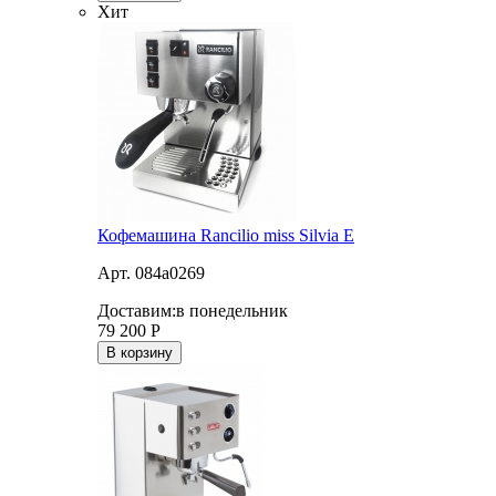
Хит
Кофемашина Rancilio miss Silvia E
Арт. 084a0269
Доставим:
в понедельник
79 200
Р
В корзину