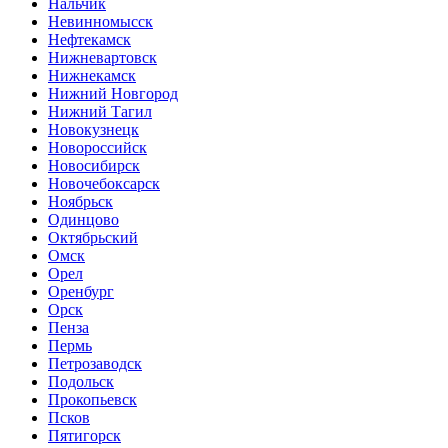
Нальчик
Невинномысск
Нефтекамск
Нижневартовск
Нижнекамск
Нижний Новгород
Нижний Тагил
Новокузнецк
Новороссийск
Новосибирск
Новочебоксарск
Ноябрьск
Одинцово
Октябрьский
Омск
Орел
Оренбург
Орск
Пенза
Пермь
Петрозаводск
Подольск
Прокопьевск
Псков
Пятигорск