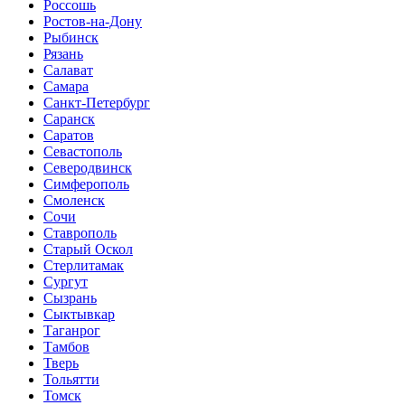
Россошь
Ростов-на-Дону
Рыбинск
Рязань
Салават
Самара
Санкт-Петербург
Саранск
Саратов
Севастополь
Северодвинск
Симферополь
Смоленск
Сочи
Ставрополь
Старый Оскол
Стерлитамак
Сургут
Сызрань
Сыктывкар
Таганрог
Тамбов
Тверь
Тольятти
Томск