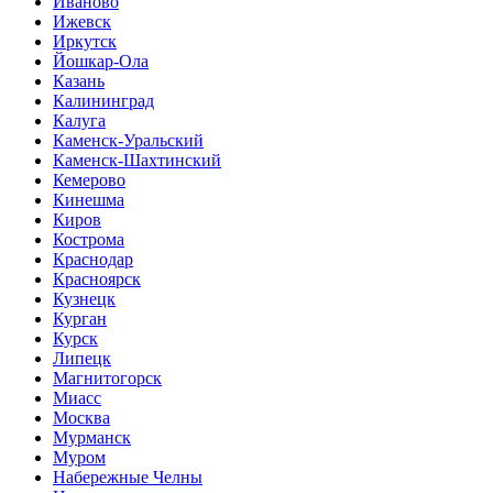
Иваново
Ижевск
Иркутск
Йошкар-Ола
Казань
Калининград
Калуга
Каменск-Уральский
Каменск-Шахтинский
Кемерово
Кинешма
Киров
Кострома
Краснодар
Красноярск
Кузнецк
Курган
Курск
Липецк
Магнитогорск
Миасс
Москва
Мурманск
Муром
Набережные Челны