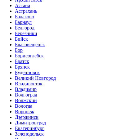
Астана
Астрахань
Балаково
Барнаул
Белгород
Березники
Бийск
Благовещенск
Бор
Борисоглебск
Братск
Брянск
Буденновск
Великий Новгород
Владивосток
Владимир
Волгоград
Волжский
Вологда
Воронеж
Дзержинск
Димитровград
Екатеринбург
Зеленодольск