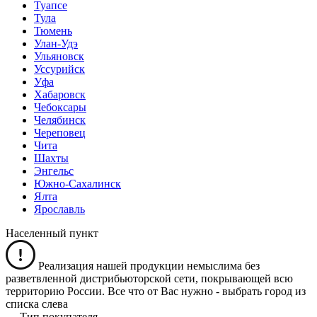
Туапсе
Тула
Тюмень
Улан-Удэ
Ульяновск
Уссурийск
Уфа
Хабаровск
Чебоксары
Челябинск
Череповец
Чита
Шахты
Энгельс
Южно-Сахалинск
Ялта
Ярославль
Населенный пункт
Реализация нашей продукции немыслима без
разветвленной дистрибьюторской сети, покрывающей всю
территорию России. Все что от Вас нужно -
выбрать город из
списка слева
Тип покупателя