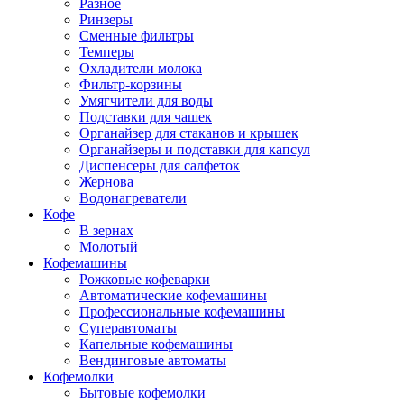
Разное
Ринзеры
Сменные фильтры
Темперы
Охладители молока
Фильтр-корзины
Умягчители для воды
Подставки для чашек
Органайзер для стаканов и крышек
Органайзеры и подставки для капсул
Диспенсеры для салфеток
Жернова
Водонагреватели
Кофе
В зернах
Молотый
Кофемашины
Рожковые кофеварки
Автоматические кофемашины
Профессиональные кофемашины
Суперавтоматы
Капельные кофемашины
Вендинговые автоматы
Кофемолки
Бытовые кофемолки