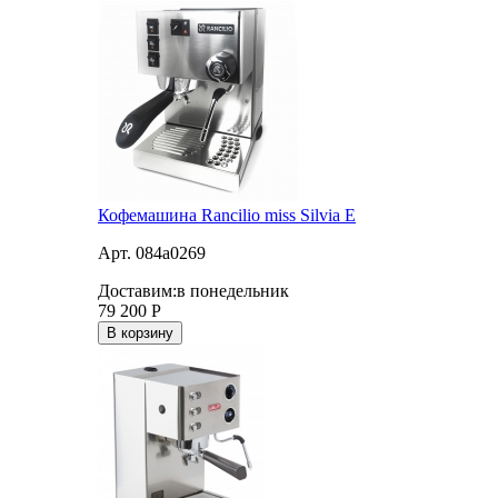
Кофемашина Rancilio miss Silvia E
Арт. 084a0269
Доставим:
в понедельник
79 200
Р
В корзину