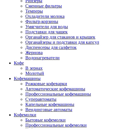
Ринзеры
Сменные фильтры
Темперы
Охладители молока
Фильтр-корзины
Умягчители для воды
Подставки для чашек
Органайзер для стаканов и крышек
Органайзеры и подставки для капсул
Диспенсеры для салфеток
Жернова
Водонагреватели
Кофе
В зернах
Молотый
Кофемашины
Рожковые кофеварки
Автоматические кофемашины
Профессиональные кофемашины
Суперавтоматы
Капельные кофемашины
Вендинговые автоматы
Кофемолки
Бытовые кофемолки
Профессиональные кофемолки