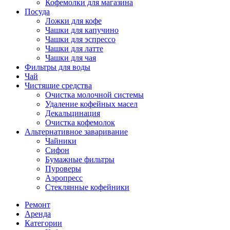
Кофемолки для магазина
Посуда
Ложки для кофе
Чашки для капучино
Чашки для эспрессо
Чашки для латте
Чашки для чая
Фильтры для воды
Чай
Чистящие средства
Очистка молочной системы
Удаление кофейных масел
Декальцинация
Очистка кофемолок
Альтернативное заваривание
Чайники
Сифон
Бумажные фильтры
Пуроверы
Аэропресс
Стеклянные кофейники
Ремонт
Аренда
Категории