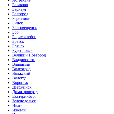
Астрахань
Балаково
Барнаул
Белгород
Березники
Бийск
Благовещенск
Бор
Борисоглебск
Братск
Брянск
Буденновск
Великий Новгород
Владивосток
Владимир
Волгоград
Волжский
Вологда
Воронеж
Дзержинск
Димитровград
Екатеринбург
Зеленодольск
Иваново
Ижевск