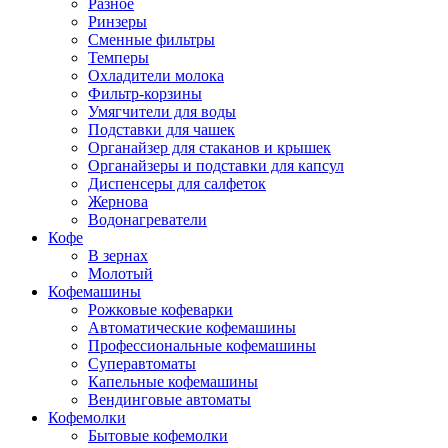
Разное
Ринзеры
Сменные фильтры
Темперы
Охладители молока
Фильтр-корзины
Умягчители для воды
Подставки для чашек
Органайзер для стаканов и крышек
Органайзеры и подставки для капсул
Диспенсеры для салфеток
Жернова
Водонагреватели
Кофе
В зернах
Молотый
Кофемашины
Рожковые кофеварки
Автоматические кофемашины
Профессиональные кофемашины
Суперавтоматы
Капельные кофемашины
Вендинговые автоматы
Кофемолки
Бытовые кофемолки