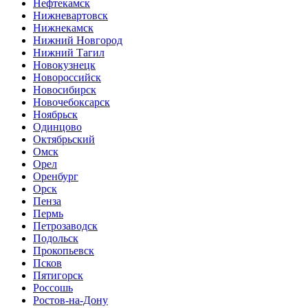
Нефтекамск
Нижневартовск
Нижнекамск
Нижний Новгород
Нижний Тагил
Новокузнецк
Новороссийск
Новосибирск
Новочебоксарск
Ноябрьск
Одинцово
Октябрьский
Омск
Орел
Оренбург
Орск
Пенза
Пермь
Петрозаводск
Подольск
Прокопьевск
Псков
Пятигорск
Россошь
Ростов-на-Дону