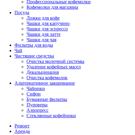
Профессиональные кофемолки
Кофемолки для магазина
Посуда
Ложки для кофе
Чашки для капучино
Чашки для эспрессо
Чашки для латте
Чашки для чая
Фильтры для воды
Чай
Чистящие средства
Очистка молочной системы
Удаление кофейных масел
Декальцинация
Очистка кофемолок
Альтернативное заваривание
Чайники
Сифон
Бумажные фильтры
Пуроверы
Аэропресс
Стеклянные кофейники
Ремонт
Аренда