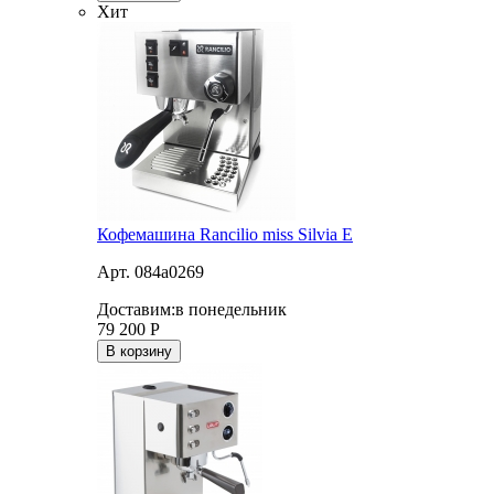
Хит
Кофемашина Rancilio miss Silvia E
Арт. 084a0269
Доставим:
в понедельник
79 200
Р
В корзину