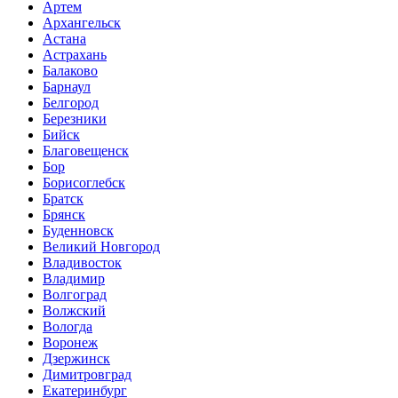
Артем
Архангельск
Астана
Астрахань
Балаково
Барнаул
Белгород
Березники
Бийск
Благовещенск
Бор
Борисоглебск
Братск
Брянск
Буденновск
Великий Новгород
Владивосток
Владимир
Волгоград
Волжский
Вологда
Воронеж
Дзержинск
Димитровград
Екатеринбург