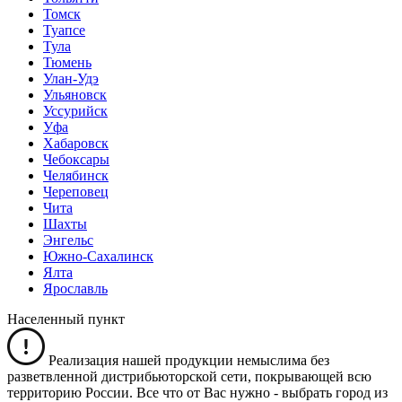
Томск
Туапсе
Тула
Тюмень
Улан-Удэ
Ульяновск
Уссурийск
Уфа
Хабаровск
Чебоксары
Челябинск
Череповец
Чита
Шахты
Энгельс
Южно-Сахалинск
Ялта
Ярославль
Населенный пункт
Реализация нашей продукции немыслима без
разветвленной дистрибьюторской сети, покрывающей всю
территорию России. Все что от Вас нужно -
выбрать город из