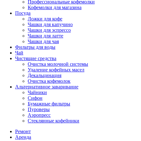
Профессиональные кофемолки
Кофемолки для магазина
Посуда
Ложки для кофе
Чашки для капучино
Чашки для эспрессо
Чашки для латте
Чашки для чая
Фильтры для воды
Чай
Чистящие средства
Очистка молочной системы
Удаление кофейных масел
Декальцинация
Очистка кофемолок
Альтернативное заваривание
Чайники
Сифон
Бумажные фильтры
Пуроверы
Аэропресс
Стеклянные кофейники
Ремонт
Аренда