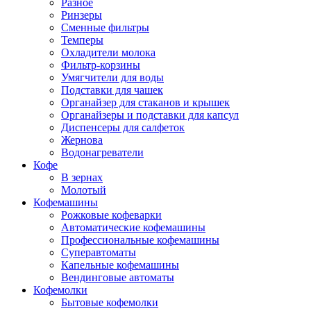
Разное
Ринзеры
Сменные фильтры
Темперы
Охладители молока
Фильтр-корзины
Умягчители для воды
Подставки для чашек
Органайзер для стаканов и крышек
Органайзеры и подставки для капсул
Диспенсеры для салфеток
Жернова
Водонагреватели
Кофе
В зернах
Молотый
Кофемашины
Рожковые кофеварки
Автоматические кофемашины
Профессиональные кофемашины
Суперавтоматы
Капельные кофемашины
Вендинговые автоматы
Кофемолки
Бытовые кофемолки