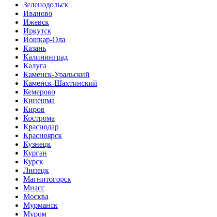
Зеленодольск
Иваново
Ижевск
Иркутск
Йошкар-Ола
Казань
Калининград
Калуга
Каменск-Уральский
Каменск-Шахтинский
Кемерово
Кинешма
Киров
Кострома
Краснодар
Красноярск
Кузнецк
Курган
Курск
Липецк
Магнитогорск
Миасс
Москва
Мурманск
Муром