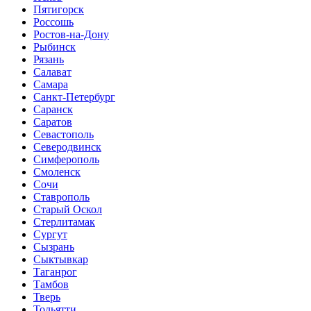
Пятигорск
Россошь
Ростов-на-Дону
Рыбинск
Рязань
Салават
Самара
Санкт-Петербург
Саранск
Саратов
Севастополь
Северодвинск
Симферополь
Смоленск
Сочи
Ставрополь
Старый Оскол
Стерлитамак
Сургут
Сызрань
Сыктывкар
Таганрог
Тамбов
Тверь
Тольятти