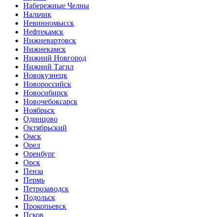
Набережные Челны
Нальчик
Невинномысск
Нефтекамск
Нижневартовск
Нижнекамск
Нижний Новгород
Нижний Тагил
Новокузнецк
Новороссийск
Новосибирск
Новочебоксарск
Ноябрьск
Одинцово
Октябрьский
Омск
Орел
Оренбург
Орск
Пенза
Пермь
Петрозаводск
Подольск
Прокопьевск
Псков