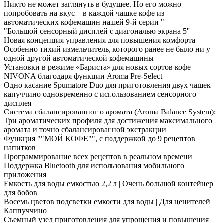
Никто не может заглянуть в будущее. Но его можно
попробовать на вкус – в каждой чашке кофе из
автоматических кофемашин нашей 9-й серии "
"Большой сенсорный дисплей с диагональю экрана 5''
Новая концепция управления для повышения комфорта
Особенно тихий измельчитель, которого ранее не было ни у
одной другой автоматической кофемашины
Установки в режиме «Бариста» для новых сортов кофе
NIVONA благодаря функции Aroma Pre-Select
Одно касание Spumatore Duo для приготовления двух чашек
капуччино одновременно с использованием сенсорного
дисплея
Система сбалансированног о аромата (Aroma Balance System):
Три ароматических профиля для достижения максимального
аромата и точно сбалансированной экстракции
Функция ""МОЙ КОФЕ"", с поддержкой до 9 рецептов
напитков
Программирование всех рецептов в реальном времени
Поддержка Bluetooth для использования мобильного
приложения
Емкость для воды емкостью 2,2 л | Очень большой контейнер
для бобов
Восемь цветов подсветки емкости для воды | Для ценителей
Каппуччино
Съемный узел приготовления для упрощения и повышения