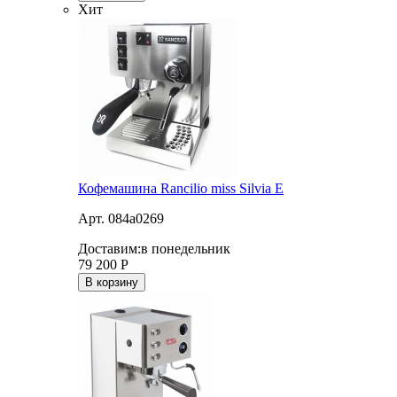
Хит
Кофемашина Rancilio miss Silvia E
Арт. 084a0269
Доставим:
в понедельник
79 200
Р
В корзину