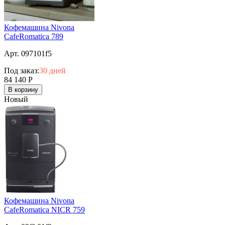
Кофемашина Nivona
CafeRomatica 789
Арт. 097101f5
Под заказ:
30 дней
84 140
Р
В корзину
Новый
Кофемашина Nivona
CafeRomatica NICR 759