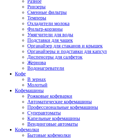
Разное
Ринзеры
Сменные фильтры
Темперы
Охладители молока
Фильтр-корзины
Умягчители для воды
Подставки для чашек
Органайзер для стаканов и крышек
Органайзеры и подставки для капсул
Диспенсеры для салфеток
Жернова
Водонагреватели
Кофе
В зернах
Молотый
Кофемашины
Рожковые кофеварки
Автоматические кофемашины
Профессиональные кофемашины
Суперавтоматы
Капельные кофемашины
Вендинговые автоматы
Кофемолки
Бытовые кофемолки