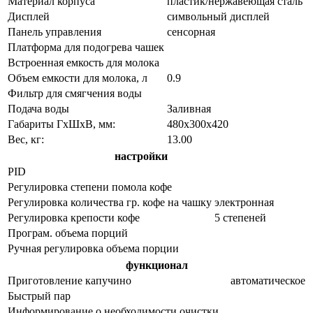
Материал корпуса
пластик/нержавеющая сталь
Дисплей
символьный дисплей
Панель управления
сенсорная
Платформа для подогрева чашек
Встроенная емкость для молока
Объем емкости для молока, л
0.9
Фильтр для смягчения воды
Подача воды
Заливная
Габариты ГхШхВ, мм:
480х300х420
Вес, кг:
13.00
настройки
PID
Регулировка степени помола кофе
Регулировка количества гр. кофе на чашку
электронная
Регулировка крепости кофе
5 степеней
Програм. объема порций
Ручная регулировка объема порции
функционал
Приготовление капучино
автоматическое
Быстрый пар
Информирование о необходимости очистки