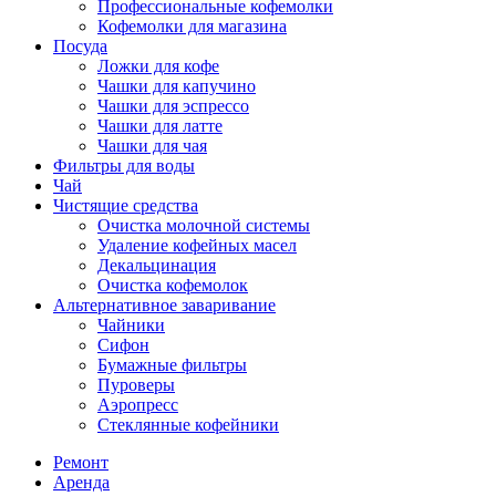
Профессиональные кофемолки
Кофемолки для магазина
Посуда
Ложки для кофе
Чашки для капучино
Чашки для эспрессо
Чашки для латте
Чашки для чая
Фильтры для воды
Чай
Чистящие средства
Очистка молочной системы
Удаление кофейных масел
Декальцинация
Очистка кофемолок
Альтернативное заваривание
Чайники
Сифон
Бумажные фильтры
Пуроверы
Аэропресс
Стеклянные кофейники
Ремонт
Аренда