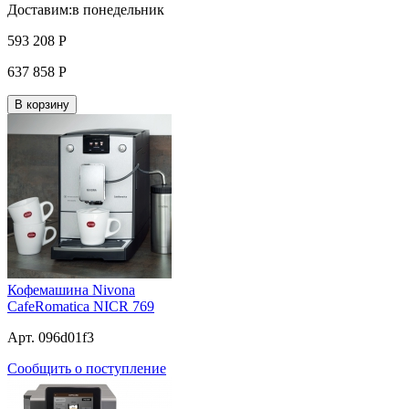
Доставим:
в понедельник
593 208
Р
637 858
Р
В корзину
Кофемашина Nivona
CafeRomatica NICR 769
Арт. 096d01f3
Сообщить о поступление