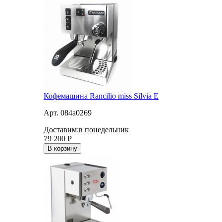
Кофемашина Rancilio miss Silvia E
Арт. 084a0269
Доставим:
в понедельник
79 200
Р
В корзину