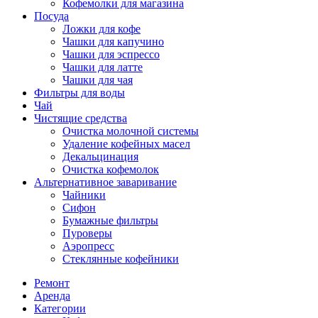
Кофемолки для магазина
Посуда
Ложки для кофе
Чашки для капучино
Чашки для эспрессо
Чашки для латте
Чашки для чая
Фильтры для воды
Чай
Чистящие средства
Очистка молочной системы
Удаление кофейных масел
Декальцинация
Очистка кофемолок
Альтернативное заваривание
Чайники
Сифон
Бумажные фильтры
Пуроверы
Аэропресс
Стеклянные кофейники
Ремонт
Аренда
Категории