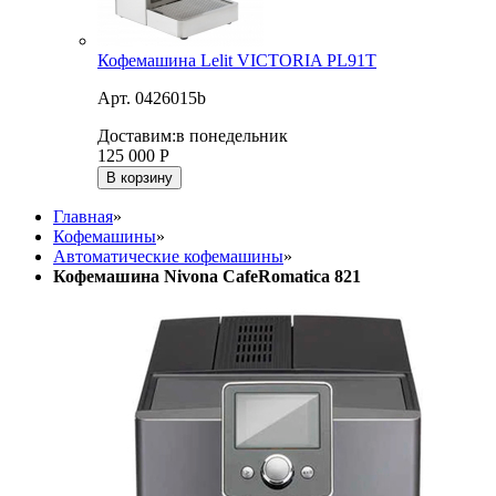
Кофемашина Lelit VICTORIA PL91T
Арт. 0426015b
Доставим:
в понедельник
125 000
Р
В корзину
Главная
»
Кофемашины
»
Автоматические кофемашины
»
Кофемашина Nivona CafeRomatica 821