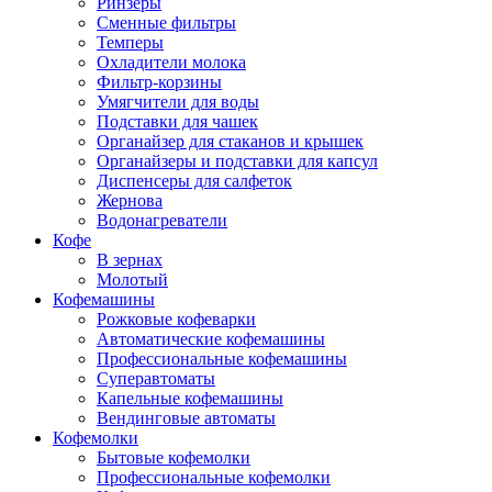
Ринзеры
Сменные фильтры
Темперы
Охладители молока
Фильтр-корзины
Умягчители для воды
Подставки для чашек
Органайзер для стаканов и крышек
Органайзеры и подставки для капсул
Диспенсеры для салфеток
Жернова
Водонагреватели
Кофе
В зернах
Молотый
Кофемашины
Рожковые кофеварки
Автоматические кофемашины
Профессиональные кофемашины
Суперавтоматы
Капельные кофемашины
Вендинговые автоматы
Кофемолки
Бытовые кофемолки
Профессиональные кофемолки